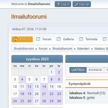
Welcome to
Ilmailufoorumi
.
Log in
Sign up
Ilmailufoorumi
elokuu 07, 2026, 11:31:00
Etusivu
Forum
Galleria
Tarinoita
Ilmailufoorumi
Forum
Ilmailufoorumi
Kalenteri
lokakuu 2
►
►
►
►
syyskuu 2023
su
ma
ti
ke
to
pe
la
LUETTELO
KUUKAUSI
V
1
2
3
4
5
6
7
8
9
Syntymäpäivät
10
11
12
13
14
15
16
lokakuu 4
:
TeemuR (53)
17
18
19
20
21
22
23
lokakuu 5
:
gekki
24
25
26
27
28
29
30