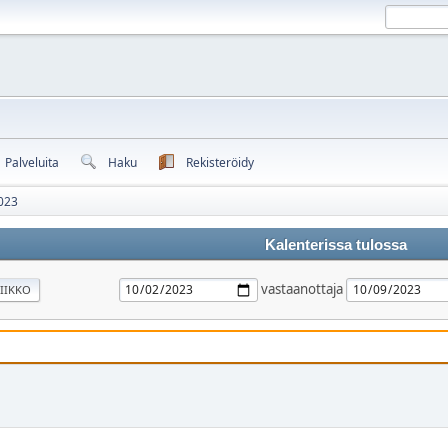
Palveluita
Haku
Rekisteröidy
023
Kalenterissa tulossa
vastaanottaja
IIKKO