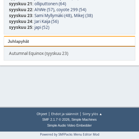
syyskuu 21
:
olliputtonen (64)
syyskuu 22
:
AhWe (57)
,
coyote 299 (54)
syyskuu 23
:
Sami Myllymäki (48)
,
MikeJ (38)
syyskuu 24
:
Jari Kaija (56)
syyskuu 25
:
japi (52)
Juhlapyhät
Autumnal Equinox (syyskuu 23)
|
|
Ohjeet
Ehdot ja säännöt
Siirry ylös ▲
,
SMF 2.1.7 © 2026
Simple Machines
Simple Audio Video Embedder
Powered by SMFPacks Menu Editor Mod