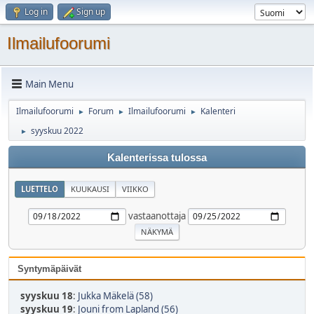
Log in
Sign up
Ilmailufoorumi
Main Menu
Ilmailufoorumi
Forum
Ilmailufoorumi
Kalenteri
►
►
►
syyskuu 2022
►
Kalenterissa tulossa
LUETTELO
KUUKAUSI
VIIKKO
vastaanottaja
Syntymäpäivät
syyskuu 18
:
Jukka Mäkelä (58)
syyskuu 19
:
Jouni from Lapland (56)