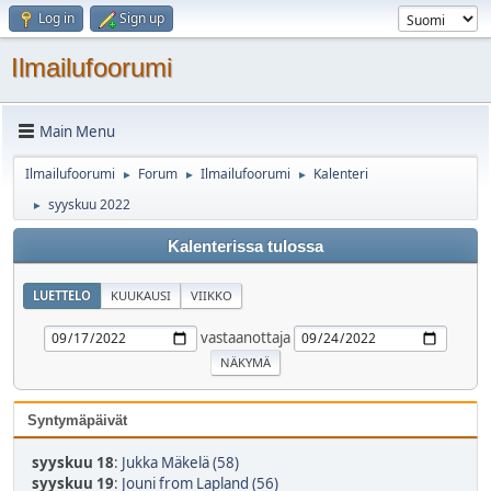
Log in
Sign up
Ilmailufoorumi
Main Menu
Ilmailufoorumi
Forum
Ilmailufoorumi
Kalenteri
►
►
►
syyskuu 2022
►
Kalenterissa tulossa
LUETTELO
KUUKAUSI
VIIKKO
vastaanottaja
Syntymäpäivät
syyskuu 18
:
Jukka Mäkelä (58)
syyskuu 19
:
Jouni from Lapland (56)