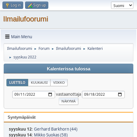
Log in
Sign up
Ilmailufoorumi
Main Menu
Ilmailufoorumi
Forum
Ilmailufoorumi
Kalenteri
►
►
►
syyskuu 2022
►
Kalenterissa tulossa
LUETTELO
KUUKAUSI
VIIKKO
vastaanottaja
Syntymäpäivät
syyskuu 12
:
Gerhard Barkhorn (44)
syyskuu 14
:
Mikko Suokas (58)