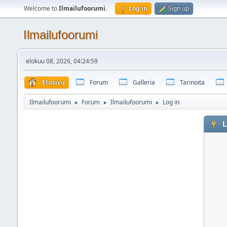
Welcome to
Ilmailufoorumi
.
Log in
Sign up
Ilmailufoorumi
elokuu 08, 2026, 04:24:59
Etusivu
Forum
Galleria
Tarinoita
Ilmailufoorumi
Forum
Ilmailufoorumi
Log in
►
►
►
L