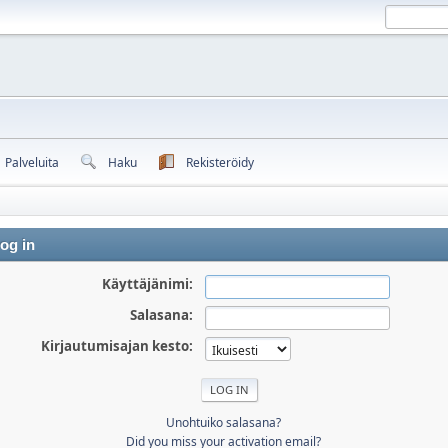
Palveluita
Haku
Rekisteröidy
og in
Käyttäjänimi:
Salasana:
Kirjautumisajan kesto:
Unohtuiko salasana?
Did you miss your activation email?