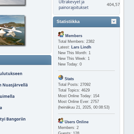
Ultrakevyet ja
404,577
painorajoitukset
Statistiikka
Members
Total Members: 2382
Latest:
Lars Lindh
New This Month: 1
New This Week: 1
New Today: 0
oulutukseen
Stats
n Nuasjärvellä
Total Posts: 27092
Total Topics: 4629
tuimella
Most Online Today: 154
Most Online Ever: 2757
ta
(heinäkuu 21, 2025, 00:08:53)
tyi Bangoriin
Users Online
Members: 2
Guests: 128