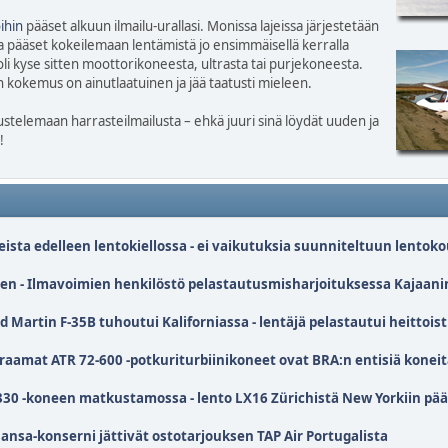
ihin
pääset alkuun ilmailu-urallasi. Monissa lajeissa järjestetään
a pääset kokeilemaan lentämistä jo ensimmäisellä kerralla
li kyse sitten moottorikoneesta, ultrasta tai purjekoneesta.
okemus on ainutlaatuinen ja jää taatusti mieleen.
telemaan harrasteilmailusta – ehkä juuri sinä löydät uuden ja
!
sta edelleen lentokiellossa - ei vaikutuksia suunniteltuun lentok
en - Ilmavoimien henkilöstö pelastautusmisharjoituksessa Kajaani
Martin F-35B tuhoutui Kaliforniassa - lentäjä pelastautui heittois
kraamat ATR 72-600 -potkuriturbiinikoneet ovat BRA:n entisiä konei
330 -koneen matkustamossa - lento LX16 Zürichistä New Yorkiin pää
ansa-konserni jättivät ostotarjouksen TAP Air Portugalista