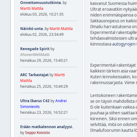
Onnettomuustutkinta.
by
kasvanut Suomessa huima
Martti Mattila
Ultrat eroavatkin nykyään
elokuu 03, 2026, 10:21:35
niiden enimmäispainoa on
Sakkausnopeus on kaikiss
Ilmailu harrastuksena on
Näinkö unta.
by
Martti Mattila
Experimental rakentajille
elokuu 02, 2026, 23:34:49
tehdasvalmisteisien ultra
kiinnostava
autogyrojen 
Renegade Spirit
by
AhonenWeliMatti
heinäkuu 29, 2026, 15:40:21
Experimental-rakentajat k
kaikkein tärkein asia va
ARC Tarkastajat
by
Martti
Kuten lennokeissakin, kon
Mattila
rakennussarjasta. Viime 
heinäkuu 25, 2026, 10:49:29
Lentokoneen rakentamine
Ultra Ikarus C42
by
Andrei
se on täysin mahdollista 
Simonievits
Ei ole kuitenkaan vaikea
heinäkuu 23, 2026, 16:52:21
puuhaa ja siihen saattaa 
kiireinen. Siksi ennen om
selvittää, mitä on odotet
Erään matkalennon analyysi.
Ilmailufoorumin kautta l
by
Seppo Koivisto