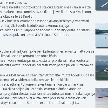
sti viime vuosina.
 varsinaisista moottorikoneista oikeastaan enää vain sillä että
 rajoitettu maakoneissa 600 kiloon ja vesikoneissa 650 kiloon.
a oltava alle 83 Km/h.
kin viimeisen kymmenen vuoden aikana kehittynyt valtavasti.
 on tarjolla todella laadukkaita rakennus sarjoja,
kevyiden uusi sukupolvi on todella suorituskykyistä ja erittäin
uusi sukupolvi
on tekemässä tuloaan Suomeen.
uuluvat ilmailijoihin jolle pelkkä lentäminen ei välttämättä ole se
an ilmaaluksen rakentaminen omin käsin.
een voi rakentaa piirustuksista tai pitkälti valmiiksi kootusta
mainitut ovat tuoneetkin harrastuksen pariin paljon uutta väkeä.
n kuulostaa varsin saavuttamattomalta, mutta todellisuudessa
normaaleilla kädentaidoilla omaavalle henkilölle.
 arvata, että lentokoneen rakentaminen on varsin tarkkaa
kulua aikaa paljonkin - etenkin jos muu elämäntilanne on
an projektin aloittamista kannattaa tutustua muihin rakentajiin ja
tavissa. Rakentaja ovat auttavaista porukkaa ja täällä olevan
öytyykin iso otanta Suomen experimental rakentajista.