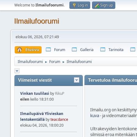
Welcome to
Ilmailufoorumi
.
Log in
Sign up
Ilmailufoorumi
elokuu 06, 2026, 07:21:49
Etusivu
Forum
Galleria
Tarinoita
Ilmailufoorumi
Forum
Ilmailufoorumi
►
►
Viimeiset viestit
Tervetuloa ilmailufoor
Vinkan tuulilasi
by
RikuP
eilen
kello 18:31:00
Ilmailu.org on keskittynyt
Ilmailupäivä Ylivieskan
kuva
- ja videomateriaali
lentokentällä
by
teacdance
elokuu 04, 2026, 18:00:20
Ultrakevyiden lentokonei
silmissä eroa mitenkään t