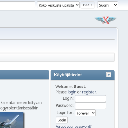
Käyttäjätiedot
Welcome,
Guest
.
Please
login
or
register
.
Login:
kä lentämiseen liittyvän
Password:
autogyrolentämisestäkin
Login for:
Forgot your password?