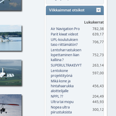
Vilkkaimmat otsikot
Lukukerrat
Vas
Air Navigation Pro
782,380
Parit kiwat videot
639,175
UPL-koulutuksen
706,774
taso riittämätön?
Lentoharrastuksen
lopettaminen liian
752,736
kalliina ?
SUPERULTRAKEVYT
263,141
Lentokone
597,002
projektityönä
Mikä kone ja
hintahaarukka
456,437
aloittelijalle
NPPL ??
204,493
Ultra tai mopu
445,937
Nopea ultra
300,127
piirustuksista