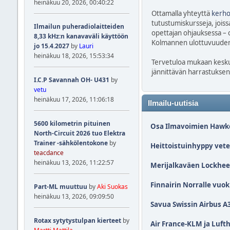
heinäkuu 20, 2026, 00:40:22
Ottamalla yhteyttä
kerho
tutustumiskursseja, joiss
Ilmailun puheradiolaitteiden
opettajan ohjauksessa – o
8,33 kHz:n kanavaväli käyttöön
Kolmannen ulottuvuuden k
jo 15.4.2027
by
Lauri
heinäkuu 18, 2026, 15:53:34
Tervetuloa mukaan keskus
jännittävän harrastuksen
I.C.P Savannah OH- U431
by
vetu
heinäkuu 17, 2026, 11:06:18
Ilmailu-uutisia
5600 kilometrin pituinen
Osa Ilmavoimien Hawkei
North-Circuit 2026 tuo Elektra
Trainer -sähkölentokone
by
Heittoistuinhyppy vete
teacdance
heinäkuu 13, 2026, 11:22:57
Merijalkaväen Lockheed 
Finnairin Norralle vuo
Part-ML muuttuu
by
Aki Suokas
heinäkuu 13, 2026, 09:09:50
Savua Swissin Airbus A
Rotax sytytystulpan kierteet
by
Air France-KLM ja Lufth