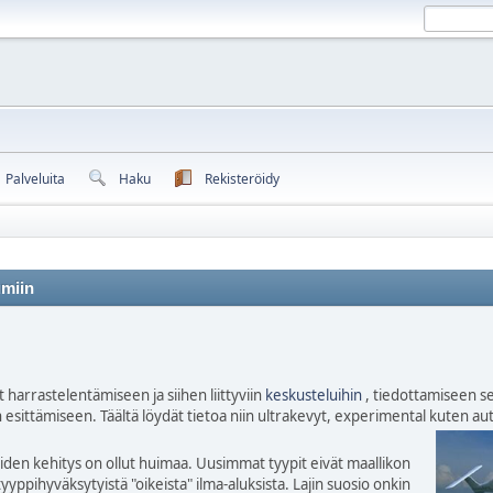
Palveluita
Haku
Rekisteröidy
umiin
 harrastelentämiseen ja siihen liittyviin
keskusteluihin
, tiedottamiseen se
n esittämiseen. Täältä löydät tietoa niin ultrakevyt, experimental kuten 
den kehitys on ollut huimaa. Uusimmat tyypit eivät maallikon
yyppihyväksytyistä "oikeista" ilma-aluksista. Lajin suosio onkin