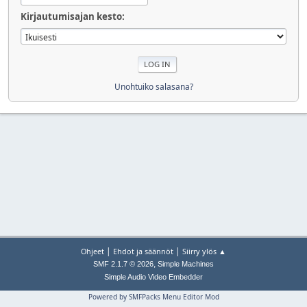
Kirjautumisajan kesto:
Unohtuiko salasana?
|
|
Ohjeet
Ehdot ja säännöt
Siirry ylös ▲
,
SMF 2.1.7 © 2026
Simple Machines
Simple Audio Video Embedder
Powered by SMFPacks Menu Editor Mod