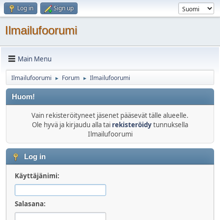
Log in
Sign up
Ilmailufoorumi
Main Menu
Ilmailufoorumi
Forum
Ilmailufoorumi
►
►
Huom!
Vain rekisteröityneet jäsenet pääsevät tälle alueelle.
Ole hyvä ja kirjaudu alla tai
rekisteröidy
tunnuksella
Ilmailufoorumi
Log in
Käyttäjänimi:
Salasana: