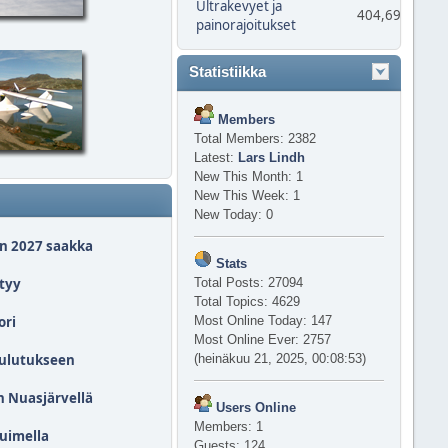
Ultrakevyet ja
404,694
painorajoitukset
Statistiikka
Members
Total Members: 2382
Latest:
Lars Lindh
New This Month: 1
New This Week: 1
New Today: 0
un 2027 saakka
Stats
tyy
Total Posts: 27094
Total Topics: 4629
ori
Most Online Today: 147
Most Online Ever: 2757
oulutukseen
(heinäkuu 21, 2025, 00:08:53)
n Nuasjärvellä
Users Online
Members: 1
tuimella
Guests: 124