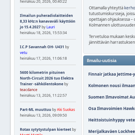
heinäkuu 20, 2026, 00:40:22
Ottamalla yhteyttä
kerho
tutustumiskursseja, joiss
Ilmailun puheradiolaitteiden
opettajan ohjauksessa – o
8,33 kHz:n kanavaväli käyttöön
Kolmannen ulottuvuuden k
jo 15.4.2027
by
Lauri
heinäkuu 18, 2026, 15:53:34
Tervetuloa mukaan keskus
jännittävän harrastuksen
I.C.P Savannah OH- U431
by
vetu
heinäkuu 17, 2026, 11:06:18
Ilmailu-uutisia
5600 kilometrin pituinen
Finnair jatkaa Jettime
North-Circuit 2026 tuo Elektra
Trainer -sähkölentokone
by
Kolmonen nousi ilmaan 
teacdance
heinäkuu 13, 2026, 11:22:57
Suomen Ilmavoimat Austr
Osa Ilmavoimien Hawkei
Part-ML muuttuu
by
Aki Suokas
heinäkuu 13, 2026, 09:09:50
Heittoistuinhyppy vete
Rotax sytytystulpan kierteet
by
Merijalkaväen Lockheed 