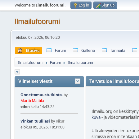
Welcome to
Ilmailufoorumi
.
Log in
Sign up
Ilmailufoorumi
elokuu 07, 2026, 06:10:20
Etusivu
Forum
Galleria
Tarinoita
Ilmailufoorumi
Forum
Ilmailufoorumi
►
►
Viimeiset viestit
Tervetuloa ilmailufoor
Onnettomuustutkinta.
by
Martti Mattila
eilen
kello 14:43:25
Ilmailu.org on keskittynyt
kuva
- ja videomateriaali
Vinkan tuulilasi
by
RikuP
elokuu 05, 2026, 18:31:00
Ultrakevyiden lentokonei
silmissä eroa mitenkään t