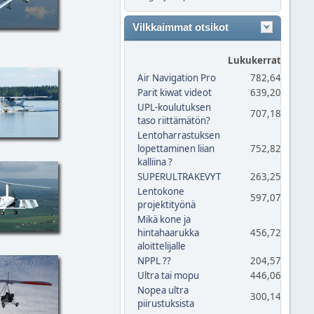
Vilkkaimmat otsikot
Lukukerrat
Vas
Air Navigation Pro
782,645
Parit kiwat videot
639,204
UPL-koulutuksen
707,182
taso riittämätön?
Lentoharrastuksen
lopettaminen liian
752,829
kalliina ?
SUPERULTRAKEVYT
263,259
Lentokone
597,073
projektityönä
Mikä kone ja
hintahaarukka
456,723
aloittelijalle
NPPL ??
204,572
Ultra tai mopu
446,066
Nopea ultra
300,147
piirustuksista