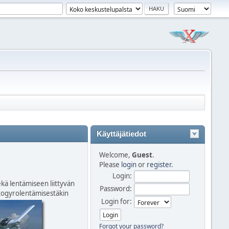
Käyttäjätiedot
Welcome,
Guest
.
Please
login
or
register
.
Login:
kä lentämiseen liittyvän
Password:
autogyrolentämisestäkin
Login for:
Forgot your password?