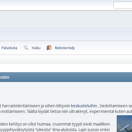
Palveluita
Haku
Rekisteröidy
umiin
 harrastelentämiseen ja siihen liittyviin
keskusteluihin
, tiedottamiseen se
n esittämiseen. Täältä löydät tietoa niin ultrakevyt, experimental kuten 
den kehitys on ollut huimaa. Uusimmat tyypit eivät maallikon
yyppihyväksytyistä "oikeista" ilma-aluksista. Lajin suosio onkin