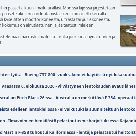
ihin
pääset alkuun ilmailu-urallasi. Monissa lajeissa järjestetään
a pääset kokeilemaan lentämistä jo ensimmäisellä kerralla
li kyse sitten moottorikoneesta, ultrasta tai purjekoneesta.
okemus on ainutlaatuinen ja jää taatusti mieleen.
telemaan harrasteilmailusta – ehkä juuri sinä löydät uuden ja
!
-yhteistyötä - Boeing 737-800 -vuokrakoneet käytössä nyt lokakuuh
Vaasassa 6. elokuuta 2026 - viivästyneen lentokauden avaus lähes
alian Pitch Black 26:ssa - Australia on merkittävä F-35A -operaatt
sta edelleen lentokiellossa - ei vaikutuksia suunniteltuun lentok
en - Ilmavoimien henkilöstö pelastautusmisharjoituksessa Kajaani
Martin F-35B tuhoutui Kaliforniassa - lentäjä pelastautui heittois