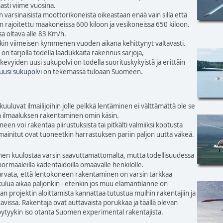
sti viime vuosina.
 varsinaisista moottorikoneista oikeastaan enää vain sillä että
 rajoitettu maakoneissa 600 kiloon ja vesikoneissa 650 kiloon.
a oltava alle 83 Km/h.
kin viimeisen kymmenen vuoden aikana kehittynyt valtavasti.
 on tarjolla todella laadukkaita rakennus sarjoja,
kevyiden uusi sukupolvi on todella suorituskykyistä ja erittäin
uusi sukupolvi
on tekemässä tuloaan Suomeen.
uuluvat ilmailijoihin jolle pelkkä lentäminen ei välttämättä ole se
an ilmaaluksen rakentaminen omin käsin.
een voi rakentaa piirustuksista tai pitkälti valmiiksi kootusta
mainitut ovat tuoneetkin harrastuksen pariin paljon uutta väkeä.
n kuulostaa varsin saavuttamattomalta, mutta todellisuudessa
normaaleilla kädentaidoilla omaavalle henkilölle.
 arvata, että lentokoneen rakentaminen on varsin tarkkaa
kulua aikaa paljonkin - etenkin jos muu elämäntilanne on
an projektin aloittamista kannattaa tutustua muihin rakentajiin ja
tavissa. Rakentaja ovat auttavaista porukkaa ja täällä olevan
öytyykin iso otanta Suomen experimental rakentajista.