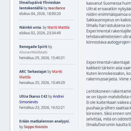
Ilmailupäivä Ylivieskan
kasvanut Suomessa huima
lentokentällä
by
teacdance
Ultrat eroavatkin nykyään
elokuu 04, 2026, 18:00:20
niiden enimmäispainoa on
Sakkausnopeus on kaikiss
Ilmailu harrastuksena on
Näinkö unta.
by
Martti Mattila
Experimental rakentajille
elokuu 02, 2026, 23:34:49
tehdasvalmisteisien ultra
kiinnostava
autogyrojen 
Renegade Spirit
by
AhonenWeliMatti
heinäkuu 29, 2026, 15:40:21
Experimental-rakentajat k
kaikkein tärkein asia va
ARC Tarkastajat
by
Martti
Kuten lennokeissakin, kon
Mattila
rakennussarjasta. Viime 
heinäkuu 25, 2026, 10:49:29
Lentokoneen rakentamine
Ultra Ikarus C42
by
Andrei
se on täysin mahdollista 
Simonievits
Ei ole kuitenkaan vaikea
heinäkuu 23, 2026, 16:52:21
puuhaa ja siihen saattaa 
kiireinen. Siksi ennen om
selvittää, mitä on odotet
Erään matkalennon analyysi.
Ilmailufoorumin kautta l
by
Seppo Koivisto