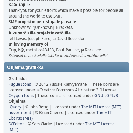
Kääntäjille
Thank you for your efforts which make it possible for people all
around the world to use SMF.
SMF projektin perustajalle ja isälle
Unknown W. "[Unknown]" Brackets.
Alkuperäisille projektinvetäjille
Jeff Lewis, Joseph Fung, ja David Recordon.
In loving memory of
Crip, K@, metallica48423, Paul_Pauline, ja Rock Lee.
Kiitokset myös kaikille listalta mahdollisesti unohtuneille!
Ohjelma/grafiikka
Grafiikka
Fugue Icons
| © 2012 Yusuke Kamiyamane | These icons are
licensed under a Creative Commons Attribution 3.0 License
Oxygen Icons
| These icons are licensed under
GNU LGPLv3
Ohjelma
JQuery
| © John Resig | Licensed under
The MIT License (MIT)
hoverIntent
| © Brian Cherne | Licensed under
The MIT
License (MIT)
SCEditor
| © Sam Clarke | Licensed under
The MIT License
(MIT)