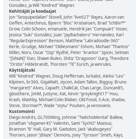
González, ja Will "Kindred" Wagner.
Kehittäjät ja koodaajat
Jon "Sesquipedalian" Stovell, John "live627" Rayes, Aaron van
Geffen, Antechinus, Bjoern "Bloc" Kristiansen, Brad "IchBin™"
Grow, Colin Schoen, emanuele, Hendrik Jan "Compuart" Visser,
Jessica "Suki" González, Juan "JayBachatero" Hernandez, Karl
"RegularExpression" Benson, Matthew "Labradoodle-360"
Kerle, Grudge, Michael "Oldiesmann" Eshom, Michael "Thantos"
Miller, Norv, Oscar "Ozp" Rydhé, Peter "Arantor" Spicer, Selman
"[SiNaN]" Eser, Shawn Bulen, Shitiz "Dragooon" Garg, Theodore
"Orstio" Hildebrandt, Thorsten "TE" Eurich, ja winrules.
Käyttäjätuki
Will "Kindred" Wagner, Doug Heffernan, lurkalot, Aleksi "Lex"
Kilpinen, br360, GigaWatt, ziycon, Adam Tallon, Bigguy, Bruno
"margarett" Alves, CapadY, ChalkCat, Chas Large, Duncan85,
gbsothere, JimM, Justyne, Kat, Kevin "greyknight17" Hou,
Krash, Mashby, Michael Colin Blaber, Old Fossil, S-Ace, shadav,
Steve, Storman™, Wade "sησω" Poulsen, ja xenovanis.
Kustomointi
Diego Andrés, GL700Wing, Johnnie "TwitchisMental" Ballew,
Jonathan "vbgamer45" Valentin, Sami "SychO" Mazouz,
Brannon "B" Hall, Gary M. Gadsdon, Jack "akabugeyes"
Thorsen, Jason "JBlaze" Clemons, Joey "Tyrsson" Smith, Kays,