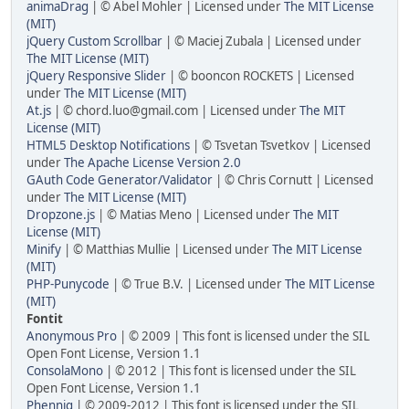
animaDrag
| © Abel Mohler | Licensed under
The MIT License
(MIT)
jQuery Custom Scrollbar
| © Maciej Zubala | Licensed under
The MIT License (MIT)
jQuery Responsive Slider
| © booncon ROCKETS | Licensed
under
The MIT License (MIT)
At.js
| © chord.luo@gmail.com | Licensed under
The MIT
License (MIT)
HTML5 Desktop Notifications
| © Tsvetan Tsvetkov | Licensed
under
The Apache License Version 2.0
GAuth Code Generator/Validator
| © Chris Cornutt | Licensed
under
The MIT License (MIT)
Dropzone.js
| © Matias Meno | Licensed under
The MIT
License (MIT)
Minify
| © Matthias Mullie | Licensed under
The MIT License
(MIT)
PHP-Punycode
| © True B.V. | Licensed under
The MIT License
(MIT)
Fontit
Anonymous Pro
| © 2009 | This font is licensed under the SIL
Open Font License, Version 1.1
ConsolaMono
| © 2012 | This font is licensed under the SIL
Open Font License, Version 1.1
Phennig
| © 2009-2012 | This font is licensed under the SIL