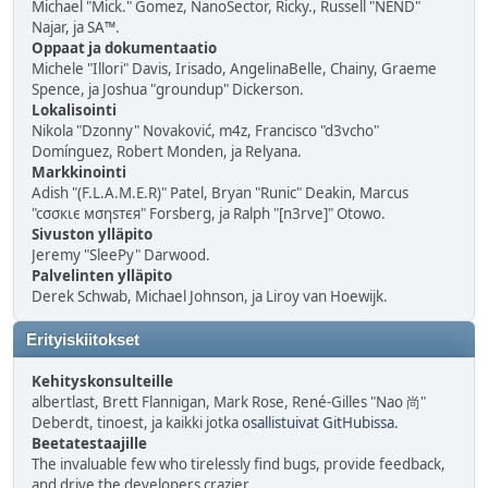
Michael "Mick." Gomez, NanoSector, Ricky., Russell "NEND"
Najar, ja SA™.
Oppaat ja dokumentaatio
Michele "Illori" Davis, Irisado, AngelinaBelle, Chainy, Graeme
Spence, ja Joshua "groundup" Dickerson.
Lokalisointi
Nikola "Dzonny" Novaković, m4z, Francisco "d3vcho"
Domínguez, Robert Monden, ja Relyana.
Markkinointi
Adish "(F.L.A.M.E.R)" Patel, Bryan "Runic" Deakin, Marcus
"cσσкιє мσηѕтєя" Forsberg, ja Ralph "[n3rve]" Otowo.
Sivuston ylläpito
Jeremy "SleePy" Darwood.
Palvelinten ylläpito
Derek Schwab, Michael Johnson, ja Liroy van Hoewijk.
Erityiskiitokset
Kehityskonsulteille
albertlast, Brett Flannigan, Mark Rose, René-Gilles "Nao 尚"
Deberdt, tinoest, ja kaikki jotka
osallistuivat GitHubissa
.
Beetatestaajille
The invaluable few who tirelessly find bugs, provide feedback,
and drive the developers crazier.