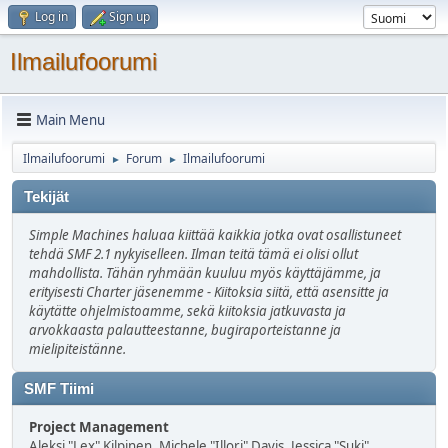
Log in
Sign up
Ilmailufoorumi
Main Menu
Ilmailufoorumi
Forum
Ilmailufoorumi
►
►
Tekijät
Simple Machines haluaa kiittää kaikkia jotka ovat osallistuneet
tehdä SMF 2.1 nykyiselleen. Ilman teitä tämä ei olisi ollut
mahdollista. Tähän ryhmään kuuluu myös käyttäjämme, ja
erityisesti Charter jäsenemme - Kiitoksia siitä, että asensitte ja
käytätte ohjelmistoamme, sekä kiitoksia jatkuvasta ja
arvokkaasta palautteestanne, bugiraporteistanne ja
mielipiteistänne.
SMF Tiimi
Project Management
Aleksi "Lex" Kilpinen, Michele "Illori" Davis, Jessica "Suki"