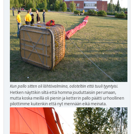
Kun pallo sitten oli lähtövalmiina, odoteltiin että tuuli tyyntyisi.
Hetken näyttikin siltä että homma jouduttaisiin perumaan,
mutta koska meillä oli pienin ja ketterin pallo päätti urhoollinen
pilottimme kuitenkin että nyt mennään eikä meinata.