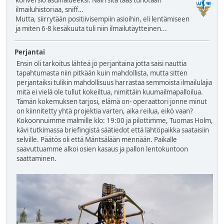
konversio asuinalueeksi. Näin sitä taas tuhotaan
ilmailuhistoriaa, sniff…
Mutta, siirrytään positiivisempiin asioihin, eli lentämiseen
ja miten 6-8 kesäkuuta tuli niin ilmailutäytteinen...
Perjantai
Ensin oli tarkoitus lähteä jo perjantaina jotta saisi nauttia
tapahtumasta niin pitkään kuin mahdollista, mutta sitten
perjantaiksi tulikin mahdollisuus harrastaa semmoista ilmailulajia
mitä ei vielä ole tullut kokeiltua, nimittäin kuumailmapalloilua.
Tämän kokemuksen tarjosi, elämä on- operaattori jonne minut
on kiinnitetty yhtä projektia varten, aika reilua, eikö vaan?
Kokoonnuimme malmille klo: 19:00 ja pilottimme, Tuomas Holm,
kävi tutkimassa briefingistä säätiedot että lähtöpaikka saataisiin
selville. Päätös oli että Mäntsälään mennään. Paikalle
saavuttuamme alkoi osien kasaus ja pallon lentokuntoon
saattaminen.