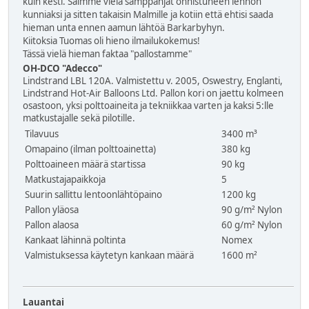
kuin kesti. Saimme vielä samppanjat onnistuneen lennon
kunniaksi ja sitten takaisin Malmille ja kotiin että ehtisi saada
hieman unta ennen aamun lähtöä Barkarbyhyn.
Kiitoksia Tuomas oli hieno ilmailukokemus!
Tässä vielä hieman faktaa "pallostamme"
OH-DCO "Adecco"
Lindstrand LBL 120A. Valmistettu v. 2005, Oswestry, Englanti,
Lindstrand Hot-Air Balloons Ltd. Pallon kori on jaettu kolmeen
osastoon, yksi polttoaineita ja tekniikkaa varten ja kaksi 5:lle
matkustajalle sekä pilotille.
Tilavuus
3400 m³
Omapaino (ilman polttoainetta)
380 kg
Polttoaineen määrä startissa
90 kg
Matkustajapaikkoja
5
Suurin sallittu lentoonlähtöpaino
1200 kg
Pallon yläosa
90 g/m² Nylon
Pallon alaosa
60 g/m² Nylon
Kankaat lähinnä poltinta
Nomex
Valmistuksessa käytetyn kankaan määrä
1600 m²
Lauantai