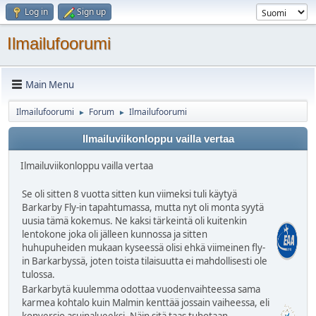
Log in
Sign up
Ilmailufoorumi
Main Menu
Ilmailufoorumi
Forum
Ilmailufoorumi
►
►
Ilmailuviikonloppu vailla vertaa
Ilmailuviikonloppu vailla vertaa
Se oli sitten 8 vuotta sitten kun viimeksi tuli käytyä
Barkarby Fly-in tapahtumassa, mutta nyt oli monta syytä
uusia tämä kokemus. Ne kaksi tärkeintä oli kuitenkin
lentokone joka oli jälleen kunnossa ja sitten
huhupuheiden mukaan kyseessä olisi ehkä viimeinen fly-
in Barkarbyssä, joten toista tilaisuutta ei mahdollisesti ole
tulossa.
Barkarbytä kuulemma odottaa vuodenvaihteessa sama
karmea kohtalo kuin Malmin kenttää jossain vaiheessa, eli