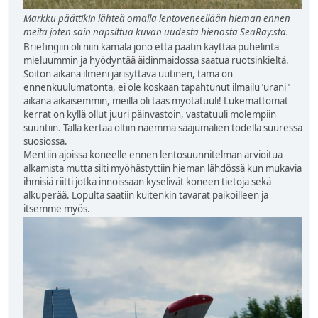
Markku päättikin lähteä omalla lentoveneellään hieman ennen
meitä joten sain napsittua kuvan uudesta hienosta SeaRay:stä.
Briefingiin oli niin kamala jono että päätin käyttää puhelinta
mieluummin ja hyödyntää äidinmaidossa saatua ruotsinkieltä.
Soiton aikana ilmeni järisyttävä uutinen, tämä on
ennenkuulumatonta, ei ole koskaan tapahtunut ilmailu"urani"
aikana aikaisemmin, meillä oli taas myötätuuli! Lukemattomat
kerrat on kyllä ollut juuri päinvastoin, vastatuuli molempiin
suuntiin. Tällä kertaa oltiin näemmä sääjumalien todella suuressa
suosiossa.
Mentiin ajoissa koneelle ennen lentosuunnitelman arvioitua
alkamista mutta silti myöhästyttiin hieman lähdössä kun mukavia
ihmisiä riitti jotka innoissaan kyselivät koneen tietoja sekä
alkuperää. Lopulta saatiin kuitenkin tavarat paikoilleen ja
itsemme myös.