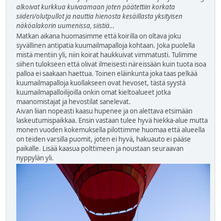
alkoivat kurkkua kuivaamaan joten päätettiin korkata
siideri/olutpullot ja nauttia hienosta kesäillasta yksityisen
näköalakorin uumenissa, siistiä..
.
Matkan aikana huomasimme että koirilla on oltava joku
syvällinen antipatia kuumailmapalloja kohtaan. Joka puolella
mistä mentiin yli, niin koirat haukkuivat vimmatusti. Tulimme
siihen tulokseen että olivat ilmeisesti näreissään kuin tuota isoa
palloa ei saakaan haettua. Toinen eläinkunta joka taas pelkää
kuumailmapalloja kuollakseen ovat hevoset, tästä syystä
kuumailmapalloilijoilla onkin omat kieltoalueet jotka
maanomistajat ja hevostilat sanelevat.
Aivan liian nopeasti kaasu hupenee ja on alettava etsimään
laskeutumispaikkaa. Ensin vastaan tulee hyvä hiekka-alue mutta
monen vuoden kokemuksella pilottimme huomaa että alueella
on teiden varsilla puomit, joten ei hyvä, hakuauto ei pääse
paikalle. Lisää kaasua polttimeen ja noustaan seuraavan
nyppylän yli.