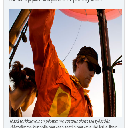
odottanut ja pallo olikin yllättävän nopea reagoimaan.
Tässä tarkkaavainen pilottimme vastuunalaisessa työssään
Päästyämme kunnolla matkaan saatiin matkavauhdiksi laillisen