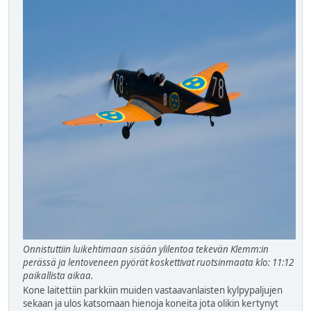
Onnistuttiin luikehtimaan sisään ylilentoa tekevän Klemm:in
perässä ja lentoveneen pyörät koskettivat ruotsinmaata klo: 11:12
paikallista aikaa.
Kone laitettiin parkkiin muiden vastaavanlaisten kylpypaljujen
sekaan ja ulos katsomaan hienoja koneita jota olikin kertynyt