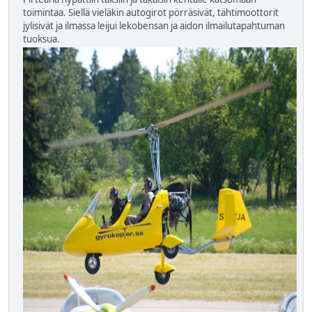
toimintaa. Siellä vieläkin autogirot pörräsivät, tähtimoottorit
jylisivät ja ilmassa leijui lekobensan ja aidon ilmailutapahtuman
tuoksua.