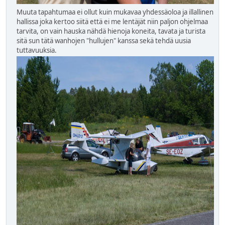
Muuta tapahtumaa ei ollut kuin mukavaa yhdessäoloa ja illallinen
hallissa joka kertoo siitä että ei me lentäjät niin paljon ohjelmaa
tarvita, on vain hauska nähdä hienoja koneita, tavata ja turista
sitä sun tätä wanhojen "hullujen" kanssa sekä tehdä uusia
tuttavuuksia.