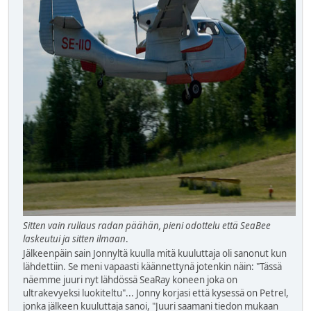
Sitten vain rullaus radan päähän, pieni odottelu että SeaBee
laskeutui ja sitten ilmaan
.
Jälkeenpäin sain Jonnyltä kuulla mitä kuuluttaja oli sanonut kun
lähdettiin. Se meni vapaasti käännettynä jotenkin näin: "Tässä
näemme juuri nyt lähdössä SeaRay koneen joka on
ultrakevyeksi luokiteltu"... Jonny korjasi että kysessä on Petrel,
jonka jälkeen kuuluttaja sanoi, "Juuri saamani tiedon mukaan