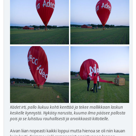
Kädet irti, pallo liukuu kohti kenttää ja tekee mallikkaan laskun
keskelle kynnystä. Nykäisy narusta, kuuma ilma pääsee pallosta
pois ja se luhistuu rauhallisesti ja arvokkaasti kiitotielle.
Aivan liian nopeasti kaikki loppui mutta hienoa se oli niin kauan