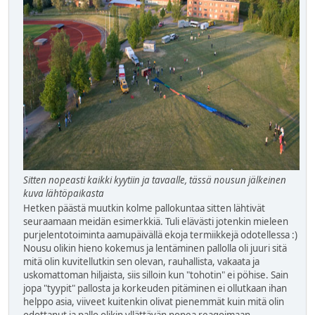
Sitten nopeasti kaikki kyytiin ja tavaalle, tässä nousun jälkeinen
kuva lähtöpaikasta
Hetken päästä muutkin kolme pallokuntaa sitten lähtivät
seuraamaan meidän esimerkkiä. Tuli elävästi jotenkin mieleen
purjelentotoiminta aamupäivällä ekoja termiikkejä odotellessa :)
Nousu olikin hieno kokemus ja lentäminen pallolla oli juuri sitä
mitä olin kuvitellutkin sen olevan, rauhallista, vakaata ja
uskomattoman hiljaista, siis silloin kun "tohotin" ei pöhise. Sain
jopa "tyypit" pallosta ja korkeuden pitäminen ei ollutkaan ihan
helppo asia, viiveet kuitenkin olivat pienemmät kuin mitä olin