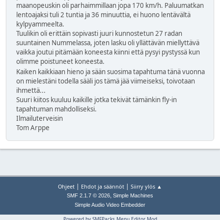
maanopeuskin oli parhaimmillaan jopa 170 km/h. Paluumatkan
lentoajaksi tuli 2 tuntia ja 36 minuuttia, ei huono lentävältä
kylpyammeelta.
Tuulikin oli erittäin sopivasti juuri kunnostetun 27 radan
suuntainen Nummelassa, joten lasku oli yllättävän miellyttävä
vaikka joutui pitämään koneesta kiinni että pysyi pystyssä kun
olimme poistuneet koneesta.
Kaiken kaikkiaan hieno ja sään suosima tapahtuma tänä vuonna
on mielestäni todella sääli jos tämä jää viimeiseksi, toivotaan
ihmettä...
Suuri kiitos kuuluu kaikille jotka tekivät tämänkin fly-in
tapahtuman mahdolliseksi.
Ilmailuterveisin
Tom Arppe
|
|
Ohjeet
Ehdot ja säännöt
Siirry ylös ▲
,
SMF 2.1.7 © 2026
Simple Machines
Simple Audio Video Embedder
Powered by SMFPacks Menu Editor Mod