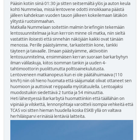
Pääsin kotiin siinä 01:30 ja sitten seitsemältä ylös ja auton keula
kohti Nummelaa, missä lentovene odotti innokkaana päästä
jälleen kahdeksan vuoden tauon jälkeen kokeilemaan lätäkön
ylitystä ruotsinmaahan.
Matkalla Nummelaan soitettiin malmin briefingiin tekemään
lentosuunnitelmaa ja kun kerroin minne oli matka, niin sieltä
vastattiin iloisesti että sinnehän näköjään kaikki ovat tänään
menossa. Perille päästyämme, tarkastettiin kone, tankki
täyteen ja taivaalle. Ilmaan päästyämme, aktivoitiin
lentosuunnitelma, ensimmäisen kerran suoraan barkarbyhyn
ilman välilaskuja, kiitos isomman tankin ja uuden 4-
tahtimoottorin puolittunutta polttoainekulutusta.
Lentoveneen matkanopeus kun ei ole päätähuimaava (110
km/h) niin oli hieno huomata että sääjumalat olivat ottaneet sen
huomioon ja auttoivat reippaalla myötätuulella. Lentoajaksi
muodostuikin siedettävä 2 tuntia ja 54 minuuttia.
Heti lähestyessä Barkarbytä huomattiinkin että täällähän on
vipinää ja vilskettä, lennonjohtaja varoitteli isompia vehkeitä että
TCAS voi sitten hieman huudella koska ESKB yllä on valtava
herhiläisparvi erinäisiä lentäviä laitteita.