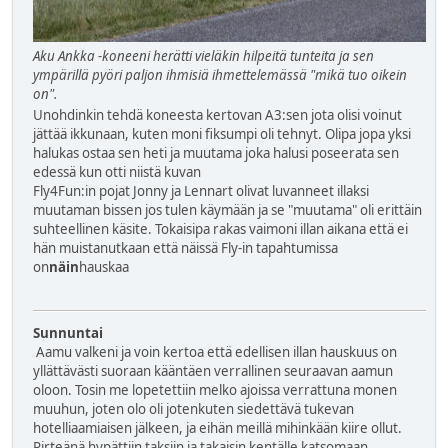
Aku Ankka -koneeni herätti vieläkin hilpeitä tunteita ja sen
ympärillä pyöri paljon ihmisiä ihmettelemässä "mikä tuo oikein
on".
Unohdinkin tehdä koneesta kertovan A3:sen jota olisi voinut
jättää ikkunaan, kuten moni fiksumpi oli tehnyt. Olipa jopa yksi
halukas ostaa sen heti ja muutama joka halusi poseerata sen
edessä kun otti niistä kuvan
Fly4Fun:in pojat Jonny ja Lennart olivat luvanneet illaksi
muutaman bissen jos tulen käymään ja se "muutama" oli erittäin
suhteellinen käsite. Tokaisipa rakas vaimoni illan aikana että ei
hän muistanutkaan että näissä Fly-in tapahtumissa
on
näin
hauskaa
Sunnuntai
Aamu valkeni ja voin kertoa että edellisen illan hauskuus on
yllättävästi suoraan kääntäen verrallinen seuraavan aamun
oloon. Tosin me lopetettiin melko ajoissa verrattuna monen
muuhun, joten olo oli jotenkuten siedettävä tukevan
hotelliaamiaisen jälkeen, ja eihän meillä mihinkään kiire ollut.
Pirteänä hypättiin taksiin ja takaisin kentälle katsomaan