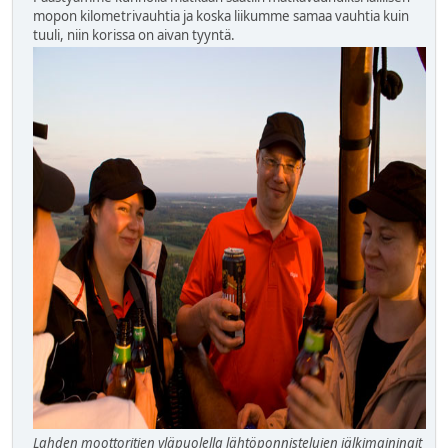
mopon kilometrivauhtia ja koska liikumme samaa vauhtia kuin
tuuli, niin korissa on aivan tyyntä.
Lahden moottoritien yläpuolella lähtöponnistelujen jälkimainingit