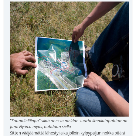
"
Suunniteltiinpa" siinä ohessa meidän suurta ilmailutapahtumaa
Jämi Fly-in:ä myös, nähdään siellä
Sitten vääjäämättä lähestyi aika jolloin kylpypaljun nokka pitäisi