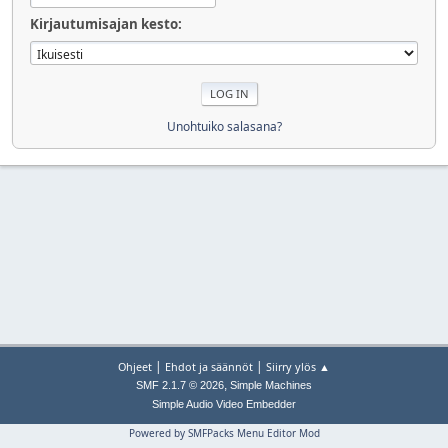
Kirjautumisajan kesto:
Unohtuiko salasana?
|
|
Ohjeet
Ehdot ja säännöt
Siirry ylös ▲
,
SMF 2.1.7 © 2026
Simple Machines
Simple Audio Video Embedder
Powered by SMFPacks Menu Editor Mod