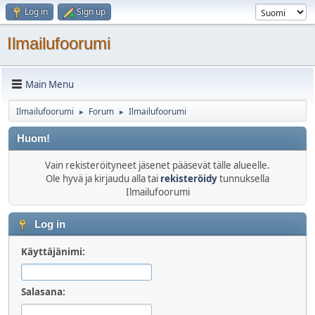
Log in
Sign up
Ilmailufoorumi
Main Menu
Ilmailufoorumi
Forum
Ilmailufoorumi
►
►
Huom!
Vain rekisteröityneet jäsenet pääsevät tälle alueelle.
Ole hyvä ja kirjaudu alla tai
rekisteröidy
tunnuksella
Ilmailufoorumi
Log in
Käyttäjänimi:
Salasana: