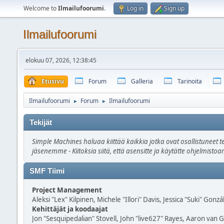
Welcome to
Ilmailufoorumi
.
Log in
Sign up
Ilmailufoorumi
elokuu 07, 2026, 12:38:45
Etusivu
Forum
Galleria
Tarinoita
Ilmailufoorumi
Forum
Ilmailufoorumi
►
►
Tekijät
Simple Machines haluaa kiittää kaikkia jotka ovat osallistuneet t
jäsenemme - Kiitoksia siitä, että asensitte ja käytätte ohjelmist
SMF Tiimi
Project Management
Aleksi "Lex" Kilpinen, Michele "Illori" Davis, Jessica "Suki" Gonzá
Kehittäjät ja koodaajat
Jon "Sesquipedalian" Stovell, John "live627" Rayes, Aaron van 