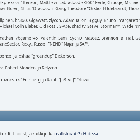
rExpression" Benson, Matthew "Labradoodle-360" Kerle, Grudge, Michael 
awn Bulen, Shitiz "Dragooon" Garg, Theodore "Orstio" Hildebrandt, Thorste
 Kilpinen, br360, GigaWatt, ziycon, Adam Tallon, Bigguy, Bruno "margaret
ichael Colin Blaber, Old Fossil, S-Ace, shadav, Steve, Storman™, Wade "s
nathan "vbgamer45" Valentin, Sami "SychO" Mazouz, Brannon "B" Hall, Ga
noSector, Ricky., Russell "NEND" Najar, ja SA™.
 Spence, ja Joshua "groundup" Dickerson.
z, Robert Monden, ja Relyana.
кιє мσηѕтєя" Forsberg, ja Ralph "[n3rve]" Otowo.
rdt, tinoest, ja kaikki jotka
osallistuivat GitHubissa
.