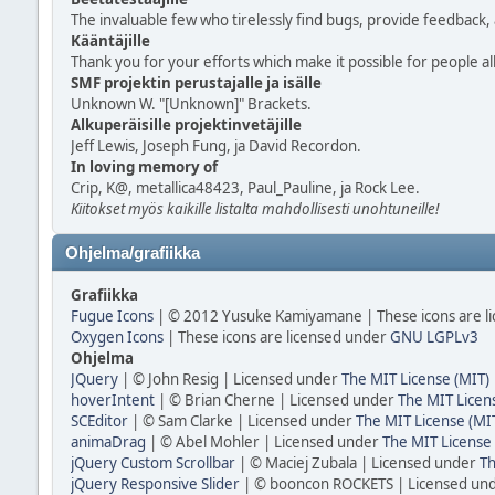
The invaluable few who tirelessly find bugs, provide feedback, 
Kääntäjille
Thank you for your efforts which make it possible for people a
SMF projektin perustajalle ja isälle
Unknown W. "[Unknown]" Brackets.
Alkuperäisille projektinvetäjille
Jeff Lewis, Joseph Fung, ja David Recordon.
In loving memory of
Crip, K@, metallica48423, Paul_Pauline, ja Rock Lee.
Kiitokset myös kaikille listalta mahdollisesti unohtuneille!
Ohjelma/grafiikka
Grafiikka
Fugue Icons
| © 2012 Yusuke Kamiyamane | These icons are li
Oxygen Icons
| These icons are licensed under
GNU LGPLv3
Ohjelma
JQuery
| © John Resig | Licensed under
The MIT License (MIT)
hoverIntent
| © Brian Cherne | Licensed under
The MIT Licen
SCEditor
| © Sam Clarke | Licensed under
The MIT License (MI
animaDrag
| © Abel Mohler | Licensed under
The MIT License 
jQuery Custom Scrollbar
| © Maciej Zubala | Licensed under
Th
jQuery Responsive Slider
| © booncon ROCKETS | Licensed un