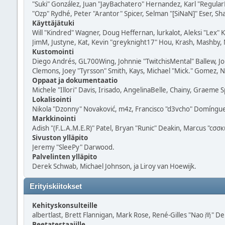
"Suki" González, Juan "JayBachatero" Hernandez, Karl "Regula
"Ozp" Rydhé, Peter "Arantor" Spicer, Selman "[SiNaN]" Eser, Sh
Käyttäjätuki
Will "Kindred" Wagner, Doug Heffernan, lurkalot, Aleksi "Lex"
JimM, Justyne, Kat, Kevin "greyknight17" Hou, Krash, Mashby, M
Kustomointi
Diego Andrés, GL700Wing, Johnnie "TwitchisMental" Ballew, Jo
Clemons, Joey "Tyrsson" Smith, Kays, Michael "Mick." Gomez, Na
Oppaat ja dokumentaatio
Michele "Illori" Davis, Irisado, AngelinaBelle, Chainy, Graeme
Lokalisointi
Nikola "Dzonny" Novaković, m4z, Francisco "d3vcho" Domíngue
Markkinointi
Adish "(F.L.A.M.E.R)" Patel, Bryan "Runic" Deakin, Marcus "cσσ
Sivuston ylläpito
Jeremy "SleePy" Darwood.
Palvelinten ylläpito
Derek Schwab, Michael Johnson, ja Liroy van Hoewijk.
Erityiskiitokset
Kehityskonsulteille
albertlast, Brett Flannigan, Mark Rose, René-Gilles "Nao 尚" Debe
Beetatestaajille