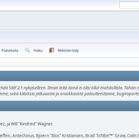
Palveluita
Haku
Rekisteröidy
ehdä SMF 2.1 nykyiselleen. Ilman teitä tämä ei olisi ollut mahdollista. Tähä
oamme, sekä kiitoksia jatkuvasta ja arvokkaasta palautteestanne, bugiraportei
lez, ja Will "Kindred" Wagner.
Geffen, Antechinus, Bjoern "Bloc" Kristiansen, Brad "IchBin™" Grow, Colin