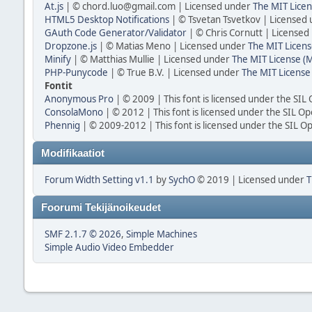
At.js
| © chord.luo@gmail.com | Licensed under
The MIT Licen
HTML5 Desktop Notifications
| © Tsvetan Tsvetkov | Licensed
GAuth Code Generator/Validator
| © Chris Cornutt | License
Dropzone.js
| © Matias Meno | Licensed under
The MIT Licens
Minify
| © Matthias Mullie | Licensed under
The MIT License (M
PHP-Punycode
| © True B.V. | Licensed under
The MIT License
Fontit
Anonymous Pro
| © 2009 | This font is licensed under the SIL
ConsolaMono
| © 2012 | This font is licensed under the SIL Op
Phennig
| © 2009-2012 | This font is licensed under the SIL O
Modifikaatiot
Forum Width Setting v1.1
by
SychO
© 2019 | Licensed under
T
Foorumi Tekijänoikeudet
SMF 2.1.7 © 2026
,
Simple Machines
Simple Audio Video Embedder