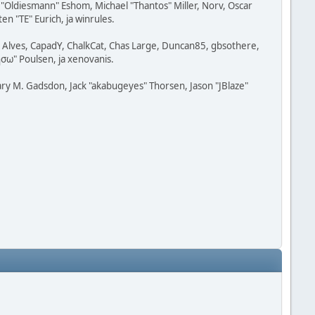
"Oldiesmann" Eshom, Michael "Thantos" Miller, Norv, Oscar
n "TE" Eurich, ja winrules.
t" Alves, CapadY, ChalkCat, Chas Large, Duncan85, gbsothere,
ησω" Poulsen, ja xenovanis.
ry M. Gadsdon, Jack "akabugeyes" Thorsen, Jason "JBlaze"