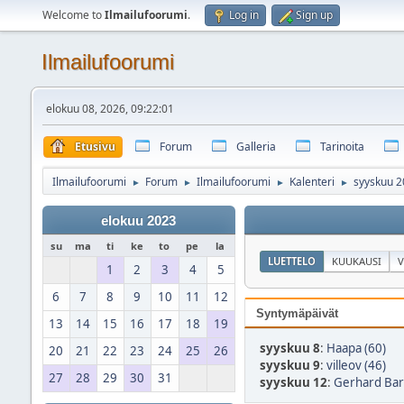
Welcome to
Ilmailufoorumi
.
Log in
Sign up
Ilmailufoorumi
elokuu 08, 2026, 09:22:01
Etusivu
Forum
Galleria
Tarinoita
Ilmailufoorumi
Forum
Ilmailufoorumi
Kalenteri
syyskuu 2
►
►
►
►
elokuu 2023
su
ma
ti
ke
to
pe
la
LUETTELO
KUUKAUSI
V
1
2
3
4
5
6
7
8
9
10
11
12
Syntymäpäivät
13
14
15
16
17
18
19
syyskuu 8
:
Haapa (60)
20
21
22
23
24
25
26
syyskuu 9
:
villeov (46)
27
28
29
30
31
syyskuu 12
:
Gerhard Bar