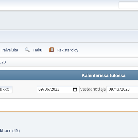
Palveluita
Haku
Rekisteröidy
023
Kalenterissa tulossa
vastaanottaja
IIKKO
khorn (45)