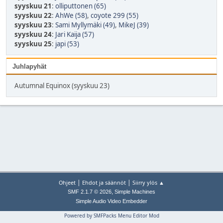
syyskuu 21
:
olliputtonen (65)
syyskuu 22
:
AhWe (58)
,
coyote 299 (55)
syyskuu 23
:
Sami Myllymäki (49)
,
MikeJ (39)
syyskuu 24
:
Jari Kaija (57)
syyskuu 25
:
japi (53)
Juhlapyhät
Autumnal Equinox (syyskuu 23)
|
|
Ohjeet
Ehdot ja säännöt
Siirry ylös ▲
,
SMF 2.1.7 © 2026
Simple Machines
Simple Audio Video Embedder
Powered by SMFPacks Menu Editor Mod