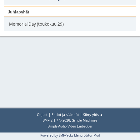
Juhlapyhät
Memorial Day (toukokuu 29)
|
|
Ohjeet
Ehdot ja säännöt
Siirry ylös ▲
,
SMF 2.1.7 © 2026
Simple Machines
Simple Audio Video Embedder
Powered by SMFPacks Menu Editor Mod