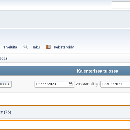
Palveluita
Haku
Rekisteröidy
 2023
Kalenterissa tulossa
vastaanottaja
IIKKO
n (76)