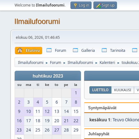
Welcome to
Ilmailufoorumi
.
Log in
Sign up
Ilmailufoorumi
elokuu 06, 2026, 01:46:45
Etusivu
Forum
Galleria
Tarinoita
Ilmailufoorumi
Forum
Ilmailufoorumi
Kalenteri
toukokuu
►
►
►
►
huhtikuu 2023
su
ma
ti
ke
to
pe
la
LUETTELO
KUUKAUSI
V
1
2
3
4
5
6
7
8
Syntymäpäivät
9
10
11
12
13
14
15
kesäkuu 1
:
Teuvo Okkone
16
17
18
19
20
21
22
23
24
25
26
27
28
29
Juhlapyhät