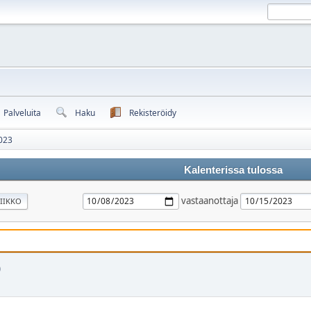
Palveluita
Haku
Rekisteröidy
023
Kalenterissa tulossa
vastaanottaja
IIKKO
)