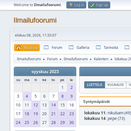
Welcome to
Ilmailufoorumi
.
Log in
Sign up
Ilmailufoorumi
elokuu 08, 2026, 11:35:07
Etusivu
Forum
Galleria
Tarinoita
Ilmailufoorumi
Forum
Ilmailufoorumi
Kalenteri
lokakuu 2
►
►
►
►
syyskuu 2023
su
ma
ti
ke
to
pe
la
LUETTELO
KUUKAUSI
V
1
2
3
4
5
6
7
8
9
Syntymäpäivät
10
11
12
13
14
15
16
lokakuu 11
:
nikulsam (49
17
18
19
20
21
22
23
lokakuu 14
:
pepe (73)
24
25
26
27
28
29
30