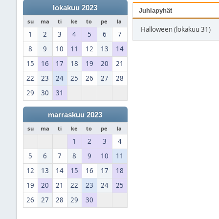
lokakuu 2023
Juhlapyhät
su
ma
ti
ke
to
pe
la
Halloween (lokakuu 31)
1
2
3
4
5
6
7
8
9
10
11
12
13
14
15
16
17
18
19
20
21
22
23
24
25
26
27
28
29
30
31
marraskuu 2023
su
ma
ti
ke
to
pe
la
1
2
3
4
5
6
7
8
9
10
11
12
13
14
15
16
17
18
19
20
21
22
23
24
25
26
27
28
29
30