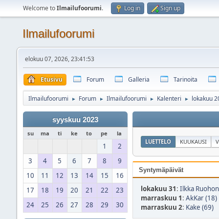
Welcome to
Ilmailufoorumi
.
Log in
Sign up
Ilmailufoorumi
elokuu 07, 2026, 23:41:53
Etusivu
Forum
Galleria
Tarinoita
Ilmailufoorumi
Forum
Ilmailufoorumi
Kalenteri
lokakuu 2
►
►
►
►
syyskuu 2023
su
ma
ti
ke
to
pe
la
LUETTELO
KUUKAUSI
V
1
2
3
4
5
6
7
8
9
Syntymäpäivät
10
11
12
13
14
15
16
lokakuu 31
:
Ilkka Ruohon
17
18
19
20
21
22
23
marraskuu 1
:
AkKar (18)
24
25
26
27
28
29
30
marraskuu 2
:
Kake (69)