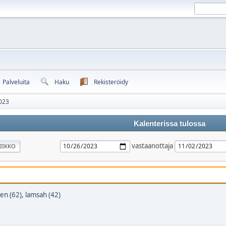
Palveluita
Haku
Rekisteröidy
023
Kalenterissa tulossa
vastaanottaja
IIKKO
en (62)
,
lamsah (42)