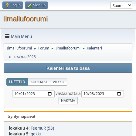
Log in
Sign up
Ilmailufoorumi
Main Menu
Ilmailufoorumi
Forum
Ilmailufoorumi
Kalenteri
►
►
►
lokakuu 2023
►
Kalenterissa tulossa
LUETTELO
KUUKAUSI
VIIKKO
vastaanottaja
Syntymäpäivät
lokakuu 4
:
TeemuR (53)
lokakuu 5
:
gekki