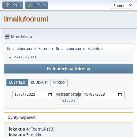
Log in
Sign up
Ilmailufoorumi
Main Menu
Ilmailufoorumi
Forum
Ilmailufoorumi
Kalenteri
►
►
►
lokakuu 2023
►
Kalenterissa tulossa
LUETTELO
KUUKAUSI
VIIKKO
vastaanottaja
Syntymäpäivät
lokakuu 4
:
TeemuR (53)
lokakuu 5
:
gekki