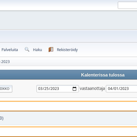
Palveluita
Haku
Rekisteröidy
u 2023
Kalenterissa tulossa
vastaanottaja
IIKKO
0)