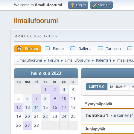
Welcome to
Ilmailufoorumi
.
Log in
Sign up
Ilmailufoorumi
elokuu 07, 2026, 17:15:07
Etusivu
Forum
Galleria
Tarinoita
Ilmailufoorumi
Forum
Ilmailufoorumi
Kalenteri
maalisku
►
►
►
►
helmikuu 2023
su
ma
ti
ke
to
pe
la
LUETTELO
KUUKAUSI
V
1
2
3
4
5
6
7
8
9
10
11
Syntymäpäivät
12
13
14
15
16
17
18
huhtikuu 1
:
kurkoinen (4
19
20
21
22
23
24
25
26
27
28
Juhlapyhät