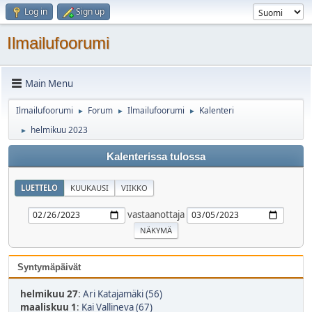
Log in
Sign up
Ilmailufoorumi
Main Menu
Ilmailufoorumi
Forum
Ilmailufoorumi
Kalenteri
►
►
►
helmikuu 2023
►
Kalenterissa tulossa
LUETTELO
KUUKAUSI
VIIKKO
vastaanottaja
Syntymäpäivät
helmikuu 27
:
Ari Katajamäki (56)
maaliskuu 1
:
Kai Vallineva (67)