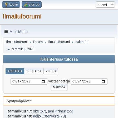
Log in
Sign up
Ilmailufoorumi
Main Menu
Ilmailufoorumi
Forum
Ilmailufoorumi
Kalenteri
►
►
►
tammikuu 2023
►
Kalenterissa tulossa
LUETTELO
KUUKAUSI
VIIKKO
vastaanottaja
Syntymäpäivät
tammikuu 17
:
oke (67)
,
Jani Pirinen (55)
tammikuu 19
:
Reijo Österberg (79)