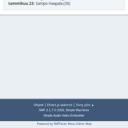
tammikuu 23
:
Sampo Haapala (38)
|
|
Ohjeet
Ehdot ja säännöt
Siirry ylös ▲
,
SMF 2.1.7 © 2026
Simple Machines
Simple Audio Video Embedder
Powered by SMFPacks Menu Editor Mod