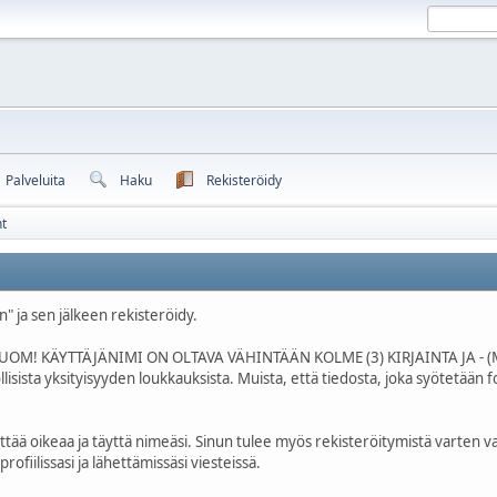
Palveluita
Haku
Rekisteröidy
t
n" ja sen jälkeen rekisteröidy.
i (HUOM! KÄYTTÄJÄNIMI ON OLTAVA VÄHINTÄÄN KOLME (3) KIRJAINTA JA - (MI
sista yksityisyyden loukkauksista. Muista, että tiedosta, joka syötetään foo
yttää oikeaa ja täyttä nimeäsi. Sinun tulee myös rekisteröitymistä varten 
ofiilissasi ja lähettämissäsi viesteissä.