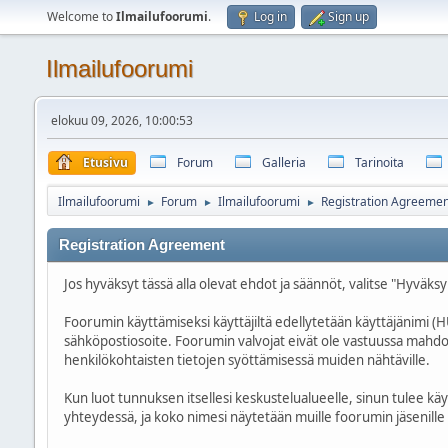
Welcome to
Ilmailufoorumi
.
Log in
Sign up
Ilmailufoorumi
elokuu 09, 2026, 10:00:53
Etusivu
Forum
Galleria
Tarinoita
Ilmailufoorumi
Forum
Ilmailufoorumi
Registration Agreemen
►
►
►
Registration Agreement
Jos hyväksyt tässä alla olevat ehdot ja säännöt, valitse "Hyväksy
Foorumin käyttämiseksi käyttäjiltä edellytetään käyttäjänim
sähköpostiosoite. Foorumin valvojat eivät ole vastuussa mahdolli
henkilökohtaisten tietojen syöttämisessä muiden nähtäville.
Kun luot tunnuksen itsellesi keskustelualueelle, sinun tulee kä
yhteydessä, ja koko nimesi näytetään muille foorumin jäsenille pr