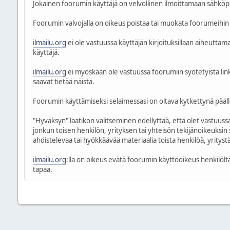
Jokainen foorumin käyttäjä on velvollinen ilmoittamaan sähköpo
Foorumin valvojalla on oikeus poistaa tai muokata foorumeihin 
ilmailu.org
ei ole vastuussa käyttäjän kirjoituksillaan aiheutt
käyttäjä.
ilmailu.org
ei myöskään ole vastuussa foorumiin syötetyistä linkei
saavat tietää näistä.
Foorumin käyttämiseksi selaimessasi on oltava kytkettynä päälle 
"Hyväksyn" laatikon valitseminen edellyttää, että olet vastuussa 
jonkun toisen henkilön, yrityksen tai yhteisön tekijänoikeuksin 
ahdistelevaa tai hyökkäävää materiaalia toista henkilöä, yritystä 
ilmailu.org
:lla on oikeus evätä foorumin käyttöoikeus henkilöltä
tapaa.