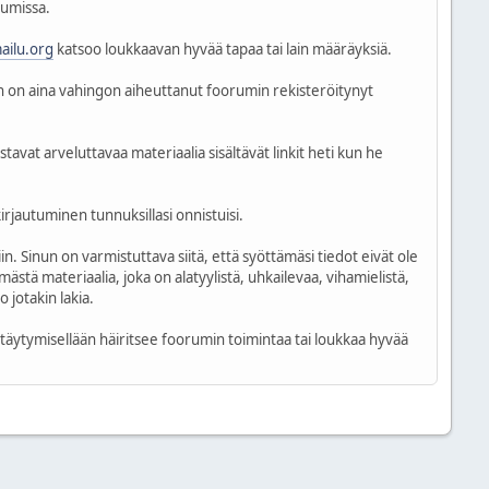
rumissa.
mailu.org
katsoo loukkaavan hyvää tapaa tai lain määräyksiä.
en on aina vahingon aiheuttanut foorumin rekisteröitynyt
stavat arveluttavaa materiaalia sisältävät linkit heti kun he
irjautuminen tunnuksillasi onnistuisi.
in. Sinun on varmistuttava siitä, että syöttämäsi tiedot eivät ole
ästä materiaalia, joka on alatyylistä, uhkailevaa, vihamielistä,
 jotakin lakia.
yttäytymisellään häiritsee foorumin toimintaa tai loukkaa hyvää