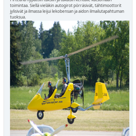
toimintaa. Siellä vieläkin autogirot pörräsivät, tähtimoottorit
jylisivät ja ilmassa leijui lekobensan ja aidon ilmailutapahtuman
tuoksua.