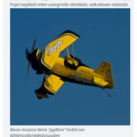
Pojat näyttivät miten autogirolla räimitään, vaikuttavan näköistä.
Muun muassa tämä "pyyttoni" hoiteli sen
tähtimoottorijylinäosuuden