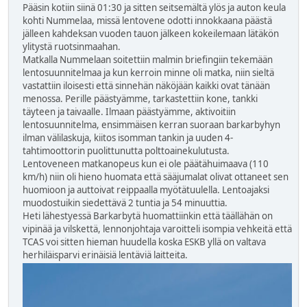
Pääsin kotiin siinä 01:30 ja sitten seitsemältä ylös ja auton keula
kohti Nummelaa, missä lentovene odotti innokkaana päästä
jälleen kahdeksan vuoden tauon jälkeen kokeilemaan lätäkön
ylitystä ruotsinmaahan.
Matkalla Nummelaan soitettiin malmin briefingiin tekemään
lentosuunnitelmaa ja kun kerroin minne oli matka, niin sieltä
vastattiin iloisesti että sinnehän näköjään kaikki ovat tänään
menossa. Perille päästyämme, tarkastettiin kone, tankki
täyteen ja taivaalle. Ilmaan päästyämme, aktivoitiin
lentosuunnitelma, ensimmäisen kerran suoraan barkarbyhyn
ilman välilaskuja, kiitos isomman tankin ja uuden 4-
tahtimoottorin puolittunutta polttoainekulutusta.
Lentoveneen matkanopeus kun ei ole päätähuimaava (110
km/h) niin oli hieno huomata että sääjumalat olivat ottaneet sen
huomioon ja auttoivat reippaalla myötätuulella. Lentoajaksi
muodostuikin siedettävä 2 tuntia ja 54 minuuttia.
Heti lähestyessä Barkarbytä huomattiinkin että täällähän on
vipinää ja vilskettä, lennonjohtaja varoitteli isompia vehkeitä että
TCAS voi sitten hieman huudella koska ESKB yllä on valtava
herhiläisparvi erinäisiä lentäviä laitteita.