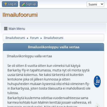
Log in
Sign up
Ilmailufoorumi
Main Menu
Ilmailufoorumi
Forum
Ilmailufoorumi
►
►
Ilmailuviikonloppu vailla vertaa
Ilmailuviikonloppu vailla vertaa
Se oli sitten 8 vuotta sitten kun viimeksi tuli käytyä
Barkarby Fly-in tapahtumassa, mutta nyt oli monta syytä
uusia tämä kokemus. Ne kaksi tärkeintä oli kuitenkin
lentokone joka oli jälleen kunnossa ja sitten
huhupuheiden mukaan kyseessä olisi ehkä viimeinen fly-
in Barkarbyssä, joten toista tilaisuutta ei mahdollisesti ole
tulossa.
Barkarbytä kuulemma odottaa vuodenvaihteessa sama
karmea kohtalo kuin Malmin kenttää jossain vaiheessa, eli