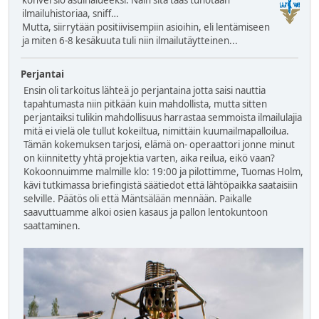
konversio asuinalueeksi. Näin sitä taas tuhotaan
ilmailuhistoriaa, sniff…
Mutta, siirrytään positiivisempiin asioihin, eli lentämiseen
ja miten 6-8 kesäkuuta tuli niin ilmailutäytteinen...
Perjantai
Ensin oli tarkoitus lähteä jo perjantaina jotta saisi nauttia
tapahtumasta niin pitkään kuin mahdollista, mutta sitten
perjantaiksi tulikin mahdollisuus harrastaa semmoista ilmailulajia
mitä ei vielä ole tullut kokeiltua, nimittäin kuumailmapalloilua.
Tämän kokemuksen tarjosi, elämä on- operaattori jonne minut
on kiinnitetty yhtä projektia varten, aika reilua, eikö vaan?
Kokoonnuimme malmille klo: 19:00 ja pilottimme, Tuomas Holm,
kävi tutkimassa briefingistä säätiedot että lähtöpaikka saataisiin
selville. Päätös oli että Mäntsälään mennään. Paikalle
saavuttuamme alkoi osien kasaus ja pallon lentokuntoon
saattaminen.