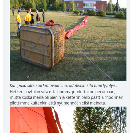
Kun pallo sitten oli lähtövalmiina, odoteltiin että tuuli tyyntyisi.
Hetken näyttikin siltä että homma jouduttaisiin perumaan,
mutta koska meillä oli pienin ja ketterin pallo päätti urhoollinen
pilottimme kuitenkin että nyt mennään eikä meinata.