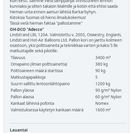
kuin kesti. Saimme vielä samppanjat onnistuneen lennon
kunniaksi ja sitten takaisin Malmille ja kotiin että ehtisi saada
hieman unta ennen aamun lähtöä Barkarbyhyn.
Kiitoksia Tuomas oli hieno ilmailukokemus!
Tässä vielä hieman faktaa "pallostamme"
OH-DCO "Adecco"
Lindstrand LBL 120A. Valmistettu v. 2005, Oswestry, Englanti,
Lindstrand Hot-Air Balloons Ltd. Pallon kori on jaettu kolmeen
osastoon, yksi polttoaineita ja tekniikkaa varten ja kaksi 5:lle
matkustajalle sekä pilotille.
Tilavuus
3400 m³
Omapaino (ilman polttoainetta)
380 kg
Polttoaineen määrä startissa
90 kg
Matkustajapaikkoja
5
Suurin sallittu lentoonlähtöpaino
1200 kg
Pallon yläosa
90 g/m² Nylon
Pallon alaosa
60 g/m² Nylon
Kankaat lähinnä poltinta
Nomex
Valmistuksessa käytetyn kankaan määrä
1600 m²
Lauantai