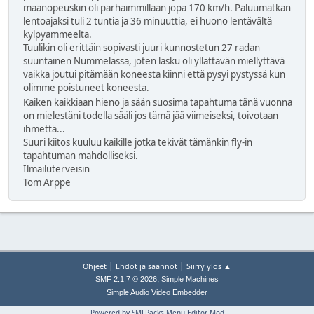
maanopeuskin oli parhaimmillaan jopa 170 km/h. Paluumatkan
lentoajaksi tuli 2 tuntia ja 36 minuuttia, ei huono lentävältä
kylpyammeelta.
Tuulikin oli erittäin sopivasti juuri kunnostetun 27 radan
suuntainen Nummelassa, joten lasku oli yllättävän miellyttävä
vaikka joutui pitämään koneesta kiinni että pysyi pystyssä kun
olimme poistuneet koneesta.
Kaiken kaikkiaan hieno ja sään suosima tapahtuma tänä vuonna
on mielestäni todella sääli jos tämä jää viimeiseksi, toivotaan
ihmettä...
Suuri kiitos kuuluu kaikille jotka tekivät tämänkin fly-in
tapahtuman mahdolliseksi.
Ilmailuterveisin
Tom Arppe
|
|
Ohjeet
Ehdot ja säännöt
Siirry ylös ▲
,
SMF 2.1.7 © 2026
Simple Machines
Simple Audio Video Embedder
Powered by SMFPacks Menu Editor Mod