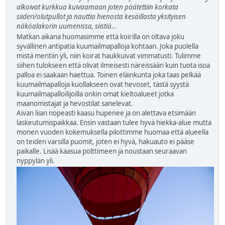
alkoivat kurkkua kuivaamaan joten päätettiin korkata
siideri/olutpullot ja nauttia hienosta kesäillasta yksityisen
näköalakorin uumenissa, siistiä..
.
Matkan aikana huomasimme että koirilla on oltava joku
syvällinen antipatia kuumailmapalloja kohtaan. Joka puolella
mistä mentiin yli, niin koirat haukkuivat vimmatusti. Tulimme
siihen tulokseen että olivat ilmeisesti näreissään kuin tuota isoa
palloa ei saakaan haettua. Toinen eläinkunta joka taas pelkää
kuumailmapalloja kuollakseen ovat hevoset, tästä syystä
kuumailmapalloilijoilla onkin omat kieltoalueet jotka
maanomistajat ja hevostilat sanelevat.
Aivan liian nopeasti kaasu hupenee ja on alettava etsimään
laskeutumispaikkaa. Ensin vastaan tulee hyvä hiekka-alue mutta
monen vuoden kokemuksella pilottimme huomaa että alueella
on teiden varsilla puomit, joten ei hyvä, hakuauto ei pääse
paikalle. Lisää kaasua polttimeen ja noustaan seuraavan
nyppylän yli.