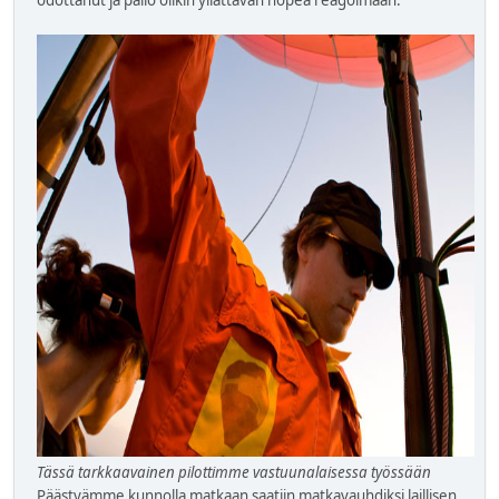
odottanut ja pallo olikin yllättävän nopea reagoimaan.
Tässä tarkkaavainen pilottimme vastuunalaisessa työssään
Päästyämme kunnolla matkaan saatiin matkavauhdiksi laillisen