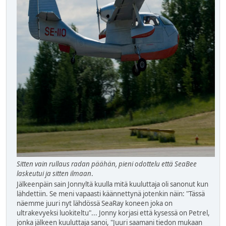
Sitten vain rullaus radan päähän, pieni odottelu että SeaBee
laskeutui ja sitten ilmaan
.
Jälkeenpäin sain Jonnyltä kuulla mitä kuuluttaja oli sanonut kun
lähdettiin. Se meni vapaasti käännettynä jotenkin näin: "Tässä
näemme juuri nyt lähdössä SeaRay koneen joka on
ultrakevyeksi luokiteltu"... Jonny korjasi että kysessä on Petrel,
jonka jälkeen kuuluttaja sanoi, "Juuri saamani tiedon mukaan