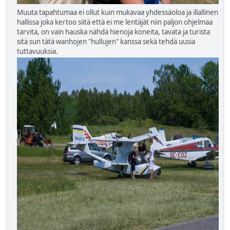
Muuta tapahtumaa ei ollut kuin mukavaa yhdessäoloa ja illallinen
hallissa joka kertoo siitä että ei me lentäjät niin paljon ohjelmaa
tarvita, on vain hauska nähdä hienoja koneita, tavata ja turista
sitä sun tätä wanhojen "hullujen" kanssa sekä tehdä uusia
tuttavuuksia.