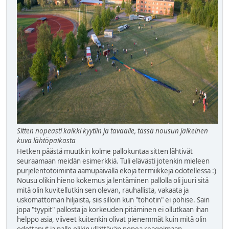
Sitten nopeasti kaikki kyytiin ja tavaalle, tässä nousun jälkeinen
kuva lähtöpaikasta
Hetken päästä muutkin kolme pallokuntaa sitten lähtivät
seuraamaan meidän esimerkkiä. Tuli elävästi jotenkin mieleen
purjelentotoiminta aamupäivällä ekoja termiikkejä odotellessa :)
Nousu olikin hieno kokemus ja lentäminen pallolla oli juuri sitä
mitä olin kuvitellutkin sen olevan, rauhallista, vakaata ja
uskomattoman hiljaista, siis silloin kun "tohotin" ei pöhise. Sain
jopa "tyypit" pallosta ja korkeuden pitäminen ei ollutkaan ihan
helppo asia, viiveet kuitenkin olivat pienemmät kuin mitä olin