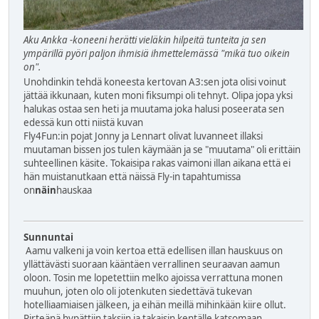
Aku Ankka -koneeni herätti vieläkin hilpeitä tunteita ja sen
ympärillä pyöri paljon ihmisiä ihmettelemässä "mikä tuo oikein
on".
Unohdinkin tehdä koneesta kertovan A3:sen jota olisi voinut
jättää ikkunaan, kuten moni fiksumpi oli tehnyt. Olipa jopa yksi
halukas ostaa sen heti ja muutama joka halusi poseerata sen
edessä kun otti niistä kuvan
Fly4Fun:in pojat Jonny ja Lennart olivat luvanneet illaksi
muutaman bissen jos tulen käymään ja se "muutama" oli erittäin
suhteellinen käsite. Tokaisipa rakas vaimoni illan aikana että ei
hän muistanutkaan että näissä Fly-in tapahtumissa
on
näin
hauskaa
Sunnuntai
Aamu valkeni ja voin kertoa että edellisen illan hauskuus on
yllättävästi suoraan kääntäen verrallinen seuraavan aamun
oloon. Tosin me lopetettiin melko ajoissa verrattuna monen
muuhun, joten olo oli jotenkuten siedettävä tukevan
hotelliaamiaisen jälkeen, ja eihän meillä mihinkään kiire ollut.
Pirteänä hypättiin taksiin ja takaisin kentälle katsomaan