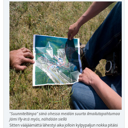
"
Suunniteltiinpa" siinä ohessa meidän suurta ilmailutapahtumaa
Jämi Fly-in:ä myös, nähdään siellä
Sitten vääjäämättä lähestyi aika jolloin kylpypaljun nokka pitäisi