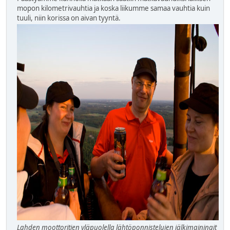
mopon kilometrivauhtia ja koska liikumme samaa vauhtia kuin
tuuli, niin korissa on aivan tyyntä.
Lahden moottoritien yläpuolella lähtöponnistelujen jälkimainingit