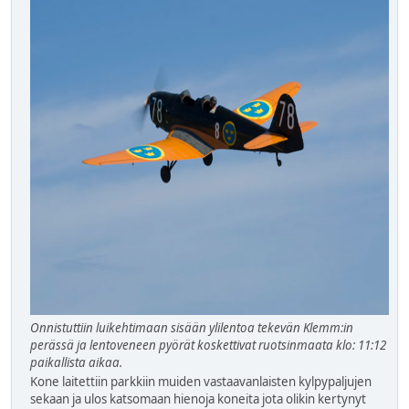
Onnistuttiin luikehtimaan sisään ylilentoa tekevän Klemm:in
perässä ja lentoveneen pyörät koskettivat ruotsinmaata klo: 11:12
paikallista aikaa.
Kone laitettiin parkkiin muiden vastaavanlaisten kylpypaljujen
sekaan ja ulos katsomaan hienoja koneita jota olikin kertynyt