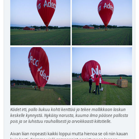
Kädet irti, pallo liukuu kohti kenttää ja tekee mallikkaan laskun
keskelle kynnystä. Nykäisy narusta, kuuma ilma pääsee pallosta
pois ja se luhistuu rauhallisesti ja arvokkaasti kiitotielle.
Aivan liian nopeasti kaikki loppui mutta hienoa se oli niin kauan