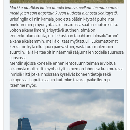
Markku päättikin lähteä omalla lentoveneellään hieman ennen
meitä joten sain napsittua kuvan uudesta hienosta SeaRay:stä.
Briefingiin oli niin kamala jono että päätin käyttää puhelinta
mieluummin ja hyödyntää äidinmaidossa saatua ruotsinkieltä.
Soiton aikana ilmeni järisyttävä uutinen, tämä on
ennenkuulumatonta, ei ole koskaan tapahtunut ilmailu"urani"
aikana aikaisemmin, meillä oli taas myötätuuli! Lukemattomat
kerrat on kyllä ollut juuri päinvastoin, vastatuuli molempiin
suuntiin. Tällä kertaa oltiin näemmä sääjumalien todella suuressa
suosiossa.
Mentiin ajoissa koneelle ennen lentosuunnitelman arvioitua
alkamista mutta silti myöhästyttiin hieman lähdössä kun mukavia
ihmisiä riitti jotka innoissaan kyselivät koneen tietoja sekä
alkuperää. Lopulta saatiin kuitenkin tavarat paikoilleen ja
itsemme myös.