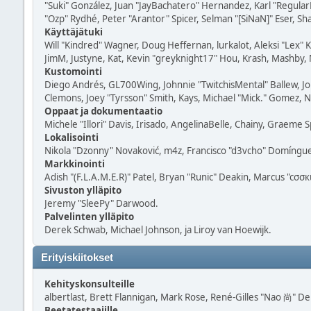
"Suki" González, Juan "JayBachatero" Hernandez, Karl "Regula
"Ozp" Rydhé, Peter "Arantor" Spicer, Selman "[SiNaN]" Eser, Sh
Käyttäjätuki
Will "Kindred" Wagner, Doug Heffernan, lurkalot, Aleksi "Lex"
JimM, Justyne, Kat, Kevin "greyknight17" Hou, Krash, Mashby, M
Kustomointi
Diego Andrés, GL700Wing, Johnnie "TwitchisMental" Ballew, Jo
Clemons, Joey "Tyrsson" Smith, Kays, Michael "Mick." Gomez, Na
Oppaat ja dokumentaatio
Michele "Illori" Davis, Irisado, AngelinaBelle, Chainy, Graeme
Lokalisointi
Nikola "Dzonny" Novaković, m4z, Francisco "d3vcho" Domíngue
Markkinointi
Adish "(F.L.A.M.E.R)" Patel, Bryan "Runic" Deakin, Marcus "cσσ
Sivuston ylläpito
Jeremy "SleePy" Darwood.
Palvelinten ylläpito
Derek Schwab, Michael Johnson, ja Liroy van Hoewijk.
Erityiskiitokset
Kehityskonsulteille
albertlast, Brett Flannigan, Mark Rose, René-Gilles "Nao 尚" Debe
Beetatestaajille