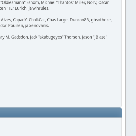
"Oldiesmann" Eshom, Michael "Thantos" Miller, Norv, Oscar
n "TE" Eurich, ja winrules.
t" Alves, CapadY, ChalkCat, Chas Large, Duncan85, gbsothere,
ησω" Poulsen, ja xenovanis.
ry M. Gadsdon, Jack "akabugeyes" Thorsen, Jason "JBlaze"