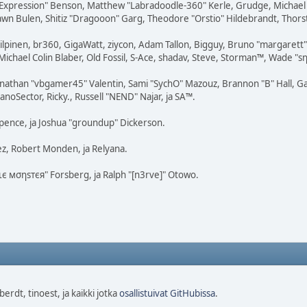
rExpression" Benson, Matthew "Labradoodle-360" Kerle, Grudge, Michael 
awn Bulen, Shitiz "Dragooon" Garg, Theodore "Orstio" Hildebrandt, Thorste
 Kilpinen, br360, GigaWatt, ziycon, Adam Tallon, Bigguy, Bruno "margaret
ichael Colin Blaber, Old Fossil, S-Ace, shadav, Steve, Storman™, Wade "s
nathan "vbgamer45" Valentin, Sami "SychO" Mazouz, Brannon "B" Hall, Ga
noSector, Ricky., Russell "NEND" Najar, ja SA™.
 Spence, ja Joshua "groundup" Dickerson.
z, Robert Monden, ja Relyana.
кιє мσηѕтєя" Forsberg, ja Ralph "[n3rve]" Otowo.
rdt, tinoest, ja kaikki jotka
osallistuivat GitHubissa
.