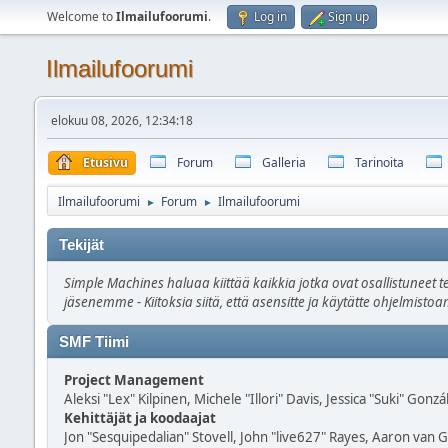
Welcome to
Ilmailufoorumi
.
Log in
Sign up
Ilmailufoorumi
elokuu 08, 2026, 12:34:18
Etusivu
Forum
Galleria
Tarinoita
Ilmailufoorumi
Forum
Ilmailufoorumi
►
►
Tekijät
Simple Machines haluaa kiittää kaikkia jotka ovat osallistuneet t
jäsenemme - Kiitoksia siitä, että asensitte ja käytätte ohjelmist
SMF Tiimi
Project Management
Aleksi "Lex" Kilpinen, Michele "Illori" Davis, Jessica "Suki" Gonzá
Kehittäjät ja koodaajat
Jon "Sesquipedalian" Stovell, John "live627" Rayes, Aaron van 