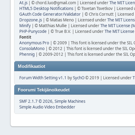
At.js
| © chord.luo@gmail.com | Licensed under
The MIT Licen
HTML5 Desktop Notifications
| © Tsvetan Tsvetkov | Licensed
GAuth Code Generator/Validator
| © Chris Cornutt | License
Dropzone.js
| © Matias Meno | Licensed under
The MIT Licens
Minify
| © Matthias Mullie | Licensed under
The MIT License (M
PHP-Punycode
| © True B.V. | Licensed under
The MIT License
Fontit
Anonymous Pro
| © 2009 | This font is licensed under the SIL
ConsolaMono
| © 2012 | This font is licensed under the SIL Op
Phennig
| © 2009-2012 | This font is licensed under the SIL O
Modifikaatiot
Forum Width Setting v1.1
by
SychO
© 2019 | Licensed under
T
Foorumi Tekijänoikeudet
SMF 2.1.7 © 2026
,
Simple Machines
Simple Audio Video Embedder