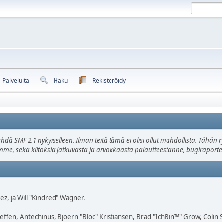
Palveluita
Haku
Rekisteröidy
ehdä SMF 2.1 nykyiselleen. Ilman teitä tämä ei olisi ollut mahdollista. Tähä
oamme, sekä kiitoksia jatkuvasta ja arvokkaasta palautteestanne, bugiraportei
lez, ja Will "Kindred" Wagner.
Geffen, Antechinus, Bjoern "Bloc" Kristiansen, Brad "IchBin™" Grow, Colin