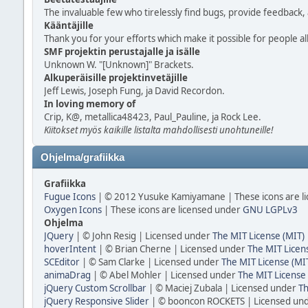
The invaluable few who tirelessly find bugs, provide feedback, 
Kääntäjille
Thank you for your efforts which make it possible for people a
SMF projektin perustajalle ja isälle
Unknown W. "[Unknown]" Brackets.
Alkuperäisille projektinvetäjille
Jeff Lewis, Joseph Fung, ja David Recordon.
In loving memory of
Crip, K@, metallica48423, Paul_Pauline, ja Rock Lee.
Kiitokset myös kaikille listalta mahdollisesti unohtuneille!
Ohjelma/grafiikka
Grafiikka
Fugue Icons
| © 2012 Yusuke Kamiyamane | These icons are li
Oxygen Icons
| These icons are licensed under
GNU LGPLv3
Ohjelma
JQuery
| © John Resig | Licensed under
The MIT License (MIT)
hoverIntent
| © Brian Cherne | Licensed under
The MIT Licen
SCEditor
| © Sam Clarke | Licensed under
The MIT License (MI
animaDrag
| © Abel Mohler | Licensed under
The MIT License 
jQuery Custom Scrollbar
| © Maciej Zubala | Licensed under
Th
jQuery Responsive Slider
| © booncon ROCKETS | Licensed un