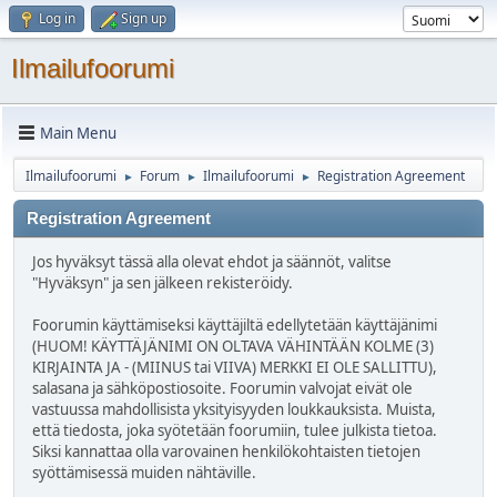
Log in
Sign up
Ilmailufoorumi
Main Menu
Ilmailufoorumi
Forum
Ilmailufoorumi
Registration Agreement
►
►
►
Registration Agreement
Jos hyväksyt tässä alla olevat ehdot ja säännöt, valitse
"Hyväksyn" ja sen jälkeen rekisteröidy.
Foorumin käyttämiseksi käyttäjiltä edellytetään käyttäjänimi
(HUOM! KÄYTTÄJÄNIMI ON OLTAVA VÄHINTÄÄN KOLME (3)
KIRJAINTA JA - (MIINUS tai VIIVA) MERKKI EI OLE SALLITTU),
salasana ja sähköpostiosoite. Foorumin valvojat eivät ole
vastuussa mahdollisista yksityisyyden loukkauksista. Muista,
että tiedosta, joka syötetään foorumiin, tulee julkista tietoa.
Siksi kannattaa olla varovainen henkilökohtaisten tietojen
syöttämisessä muiden nähtäville.