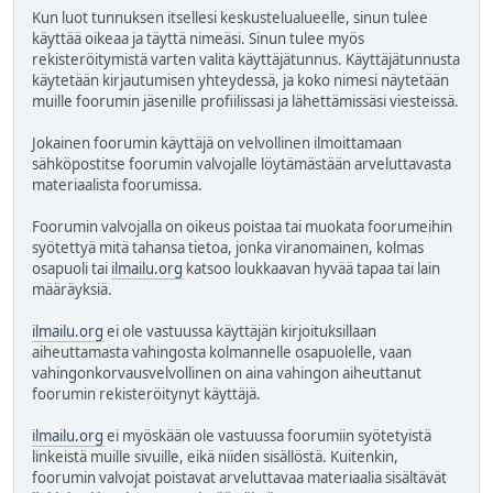
Kun luot tunnuksen itsellesi keskustelualueelle, sinun tulee
käyttää oikeaa ja täyttä nimeäsi. Sinun tulee myös
rekisteröitymistä varten valita käyttäjätunnus. Käyttäjätunnusta
käytetään kirjautumisen yhteydessä, ja koko nimesi näytetään
muille foorumin jäsenille profiilissasi ja lähettämissäsi viesteissä.
Jokainen foorumin käyttäjä on velvollinen ilmoittamaan
sähköpostitse foorumin valvojalle löytämästään arveluttavasta
materiaalista foorumissa.
Foorumin valvojalla on oikeus poistaa tai muokata foorumeihin
syötettyä mitä tahansa tietoa, jonka viranomainen, kolmas
osapuoli tai
ilmailu.org
katsoo loukkaavan hyvää tapaa tai lain
määräyksiä.
ilmailu.org
ei ole vastuussa käyttäjän kirjoituksillaan
aiheuttamasta vahingosta kolmannelle osapuolelle, vaan
vahingonkorvausvelvollinen on aina vahingon aiheuttanut
foorumin rekisteröitynyt käyttäjä.
ilmailu.org
ei myöskään ole vastuussa foorumiin syötetyistä
linkeistä muille sivuille, eikä niiden sisällöstä. Kuitenkin,
foorumin valvojat poistavat arveluttavaa materiaalia sisältävät