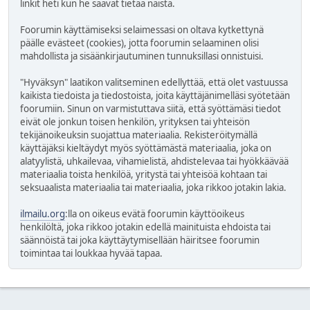
linkit heti kun he saavat tietää näistä.
Foorumin käyttämiseksi selaimessasi on oltava kytkettynä
päälle evästeet (cookies), jotta foorumin selaaminen olisi
mahdollista ja sisäänkirjautuminen tunnuksillasi onnistuisi.
"Hyväksyn" laatikon valitseminen edellyttää, että olet vastuussa
kaikista tiedoista ja tiedostoista, joita käyttäjänimelläsi syötetään
foorumiin. Sinun on varmistuttava siitä, että syöttämäsi tiedot
eivät ole jonkun toisen henkilön, yrityksen tai yhteisön
tekijänoikeuksin suojattua materiaalia. Rekisteröitymällä
käyttäjäksi kieltäydyt myös syöttämästä materiaalia, joka on
alatyylistä, uhkailevaa, vihamielistä, ahdistelevaa tai hyökkäävää
materiaalia toista henkilöä, yritystä tai yhteisöä kohtaan tai
seksuaalista materiaalia tai materiaalia, joka rikkoo jotakin lakia.
ilmailu.org
:lla on oikeus evätä foorumin käyttöoikeus
henkilöltä, joka rikkoo jotakin edellä mainituista ehdoista tai
säännöistä tai joka käyttäytymisellään häiritsee foorumin
toimintaa tai loukkaa hyvää tapaa.