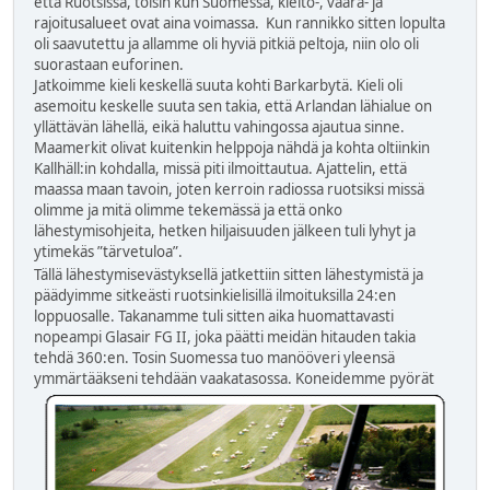
että Ruotsissa, toisin kun Suomessa, kielto-, vaara- ja
rajoitusalueet ovat aina voimassa. Kun rannikko sitten lopulta
oli saavutettu ja allamme oli hyviä pitkiä peltoja, niin olo oli
suorastaan euforinen.
Jatkoimme kieli keskellä suuta kohti Barkarbytä. Kieli oli
asemoitu keskelle suuta sen takia, että Arlandan lähialue on
yllättävän lähellä, eikä haluttu vahingossa ajautua sinne.
Maamerkit olivat kuitenkin helppoja nähdä ja kohta oltiinkin
Kallhäll:in kohdalla, missä piti ilmoittautua. Ajattelin, että
maassa maan tavoin, joten kerroin radiossa ruotsiksi missä
olimme ja mitä olimme tekemässä ja että onko
lähestymisohjeita, hetken hiljaisuuden jälkeen tuli lyhyt ja
ytimekäs ”tärvetuloa”.
Tällä lähestymisevästyksellä jatkettiin sitten lähestymistä ja
päädyimme sitkeästi ruotsinkielisillä ilmoituksilla 24:en
loppuosalle. Takanamme tuli sitten aika huomattavasti
nopeampi Glasair FG II, joka päätti meidän hitauden takia
tehdä 360:en. Tosin Suomessa tuo manööveri yleensä
ymmärtääkseni tehdään vaakatasossa.
Koneidemme pyörät