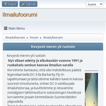
Log in
Sign up
Ilmailufoorumi
Main Menu
Ilmailufoorumi
Forum
Ilmailufoorumi
►
►
Kevyesti meren yli ruotsiin
Kevyesti meren yli ruotsiin
Nyt ollaan edetty jo alkukesään vuonna 1991 ja
ruokahalu senkun kasvaa ilmailun saralla
Korviimme kantautui, että olisi mahdollisuus päästä
legendaarisella DC-3:lla Barkarby Fly-In
tapahtumaan ja tästä olimme kahden kaverin kanssa
suuresti innostuneita, onhan DC-3 vankka pala
ilmailuhistoriaa, ja kuvittelimme jo istuvamme
nostalgisen tähtimoottorin sulosointujen hivellessä
korviamme jossain kimmeltävän Suomenlahden
yläpuolella.