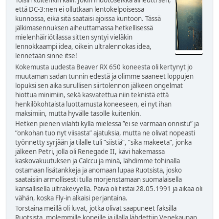
Toisin kuitenkin kävi. Jokin muotoseikka aiheutti sen,
että DC-3:nen ei ollutkaan lentokelpoisessa
kunnossa, eikä sitä saataisi ajoissa kuntoon. Tässä
jälkimasennuksen aiheuttamassa hetkellisessä
mielenhäiriötilassa sitten syntyi vieläkin
lennokkaampi idea, oikein ultralennokas idea,
lennetään sinne itse!
Kokemusta uudesta Beaver RX 650 koneesta oli kertynyt jo
muutaman sadan tunnin edestä ja olimme saaneet loppujen
lopuksi sen aika surullisen siirtolennon jälkeen ongelmat
hiottua minimiin, sekä kasvatettua niin teknistä että
henkilökohtaista luottamusta koneeseen, ei nyt ihan
maksimiin, mutta hyvälle tasolle kuitenkin.
Hetken pienen vilahti kyllä mielessä ”ei se varmaan onnistu” ja
”onkohan tuo nyt viisasta” ajatuksia, mutta ne olivat nopeasti
työnnetty syrjään ja tilalle tuli ”siistiä”, ”sika makeeta”, jonka
jälkeen Petri, jolla oli Renegade II, kävi hakemassa
kaskovakuutuksen ja Calccu ja minä, lähdimme tohinalla
ostamaan lisätankkeja ja anomaan lupaa Ruotsista, josko
saataisiin armollisesti tulla morjenstamaan suomalaisella
kansallisella ultrakevyellä. Päivä oli tiistai 28.05.1991 ja aikaa oli
vähän, koska Fly-in alkaisi perjantaina.
Torstaina meillä oli luvat, jotka olivat saapuneet faksilla
Ruotsista, molemmille koneille ja illalla lähdettiin Venekaupan