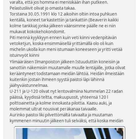
varalta, että jos homma ei menisikään ihan putkeen.
Pelastusliivit olivat jo omasta takaa.
Torstaina 30.05.1991 klo 12 aikoihin oltiin intoa puhkuen
kentällä, koneet tarkastettiin ja tankattiin (Beaverin kaikki
kolme tankkia) jonka jälkeen väänsimme päälle ne ei niin
mukavat kokokehokondomit.
Piti mennä kyykkyyn ennen kuin veti kiinni vedenpitävän
vetoketjun, koska ensimmäisellä yrittämällä olo oli kuin
michelin ukolla kun meni istumaan koneeseen ja yritti vetää
istuinvyöt kiinni
Ylimääräisen Ilmanpoiston jälkeen Istuuduttiin koneisiin ja
sanottiin näkemisiin muutamalle muulle lentäjälle, jotka olivat
kerääntyneet todistamaan meidän lähtöä. Heidän ilmeistään
kuitenkin jostain ihmeen syystä paistoi läpi lähinnä
jäähyväistunnelmaa.
U-211 ja U-120 olivat nyt lentovalmiina Nummelan 22 radan
päässä, kyydissä teltta, makuupussit, yhteensä 120 l
polttoainetta ja kolme innokasta pilottia. Kaasu auki, ja
molemmat ultrat nousivat peräkanaa taivaalle.
Aurinko paistoi liki pilvettömältä taivaalta ja muutaman
kymmenen minuutin jälkeen tuli selväksi, että koska
meidän