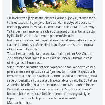
Illalla oli sitten järjestetty loistava illallinen, jonka yhteydessä oli
tunnustuspalkintojen jakotilaisuus. Hämmästys oli suuri, kun
meidät pyydettiin estradille kertomaan reissusta Barkarbyhyn.
Yritin parhaani mukaan saada ruotsalaiset ymmärtämän, että
kyllä ultrilla voi lentää hieman pidemmälle kuin
laskukierroksessa, koko ajan liitomatkan etäisyydellä kentästä.
Luulen kuitenkin, että en siinä ihan täysin onnistunut, mutta
ehkä siemen kylvettiin.
Tästä, heidän mielestä uroteosta, meille jaettiin EAA Chapter
222 avainrengas ”mitali” sekä Dala hevonen. Olimme oikein
otettuja tästä huomiosta.
Sunnuntaina herättiin sateen ropinaan teltan kangasta vasten
ja ensimmäinen ajatus oli että ”jaahas, tämmöinen tapaus tällä
kertaa” mutta hetken tarkkailtuamme säätilaa huomattiin, että
sade oli paikallisia kuuroja ja pilvipeite alkoi jo rakoilla. Soitettiin
Arlandan briefingiin ja tehtiin suunnitelma Maarianhaminaan.
Kimpsut ja kampsut niskaan ja lähdettiin ”muodostelmassa”
lentoon kiitotie 24:lta. Kiiteltiin hienosti järjestetystä Fly-in
tapahtumasta radiolla ja suunnattiin nokka kohti
Maarianhaminaa