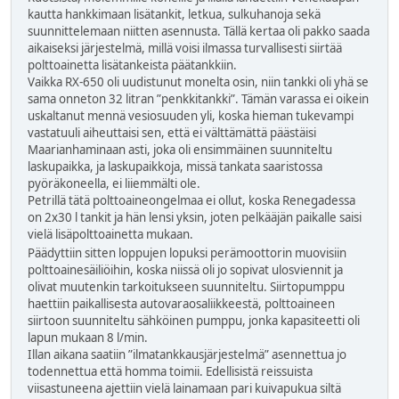
kautta hankkimaan lisätankit, letkua, sulkuhanoja sekä
suunnittelemaan niitten asennusta. Tällä kertaa oli pakko saada
aikaiseksi järjestelmä, millä voisi ilmassa turvallisesti siirtää
polttoainetta lisätankeista päätankkiin.
Vaikka RX-650 oli uudistunut monelta osin, niin tankki oli yhä se
sama onneton 32 litran ”penkkitankki”. Tämän varassa ei oikein
uskaltanut mennä vesiosuuden yli, koska hieman tukevampi
vastatuuli aiheuttaisi sen, että ei välttämättä päästäisi
Maarianhaminaan asti, joka oli ensimmäinen suunniteltu
laskupaikka, ja laskupaikkoja, missä tankata saaristossa
pyöräkoneella, ei liiemmälti ole.
Petrillä tätä polttoaineongelmaa ei ollut, koska Renegadessa
on 2x30 l tankit ja hän lensi yksin, joten pelkääjän paikalle saisi
vielä lisäpolttoainetta mukaan.
Päädyttiin sitten loppujen lopuksi perämoottorin muovisiin
polttoainesäiliöihin, koska niissä oli jo sopivat ulosviennit ja
olivat muutenkin tarkoitukseen suunniteltu. Siirtopumppu
haettiin paikallisesta autovaraosaliikkeestä, polttoaineen
siirtoon suunniteltu sähköinen pumppu, jonka kapasiteetti oli
lapun mukaan 8 l/min.
Illan aikana saatiin ”ilmatankkausjärjestelmä” asennettua jo
todennettua että homma toimii. Edellisistä reissuista
viisastuneena ajettiin vielä lainamaan pari kuivapukua siltä