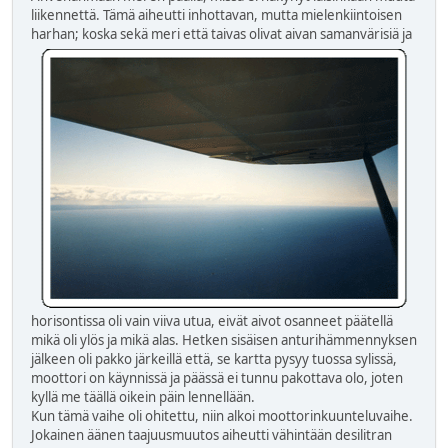
liikennettä. Tämä aiheutti inhottavan, mutta mielenkiintoisen
harhan; koska sekä meri että
taivas olivat aivan samanvärisiä ja
horisontissa oli vain viiva utua, eivät aivot osanneet päätellä
mikä oli ylös ja mikä alas. Hetken sisäisen anturihämmennyksen
jälkeen oli pakko järkeillä että, se kartta pysyy tuossa sylissä,
moottori on käynnissä ja päässä ei tunnu pakottava olo, joten
kyllä me täällä oikein päin lennellään.
Kun tämä vaihe oli ohitettu, niin alkoi moottorinkuunteluvaihe.
Jokainen äänen taajuusmuutos aiheutti vähintään desilitran