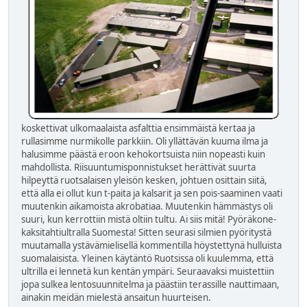
koskettivat ulkomaalaista asfalttia ensimmäistä kertaa ja
rullasimme nurmikolle parkkiin. Oli yllättävän kuuma ilma ja
halusimme päästä eroon kehokortsuista niin nopeasti kuin
mahdollista. Riisuuntumisponnistukset herättivät suurta
hilpeyttä ruotsalaisen yleisön kesken, johtuen osittain siitä,
että alla ei ollut kun t-paita ja kalsarit ja sen pois-saaminen vaati
muutenkin aikamoista akrobatiaa. Muutenkin hämmästys oli
suuri, kun kerrottiin mistä oltiin tultu. Ai siis mitä! Pyöräkone-
kaksitahtiultralla Suomesta! Sitten seurasi silmien pyöritystä
muutamalla ystävämielisellä kommentilla höystettynä hulluista
suomalaisista. Yleinen käytäntö Ruotsissa oli kuulemma, että
ultrilla ei lennetä kun kentän ympäri. Seuraavaksi muistettiin
jopa sulkea lentosuunnitelma ja päästiin terassille nauttimaan,
ainakin meidän mielestä ansaitun huurteisen.