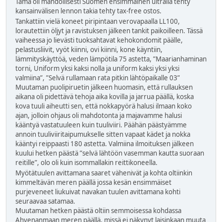
Tämä oli mahdollisesti Suomen ensimmäinen ultralla tehty
kansainvälisen lennon takia tehty tax-free ostos.
Tankattiin vielä koneet piripintaan verovapaalla LL100,
lorautettiin öljyt ja ravistuksen jälkeen tankit paikoilleen. Tässä
vaiheessa jo lievästi tuoksahtavat kehokondomit päälle,
pelastusliivit, vyöt kiinni, ovi kiinni, kone käyntiin,
lämmityskäyttöä, veden lämpötila 75 astetta, ”Maarianhaminan
torni, Uniform yksi kaksi nolla ja uniform kaksi yksi yksi
valmiina”, ”Selvä rullamaan rata pitkin lähtöpaikalle 03”
Muutaman puolipiruetin jälkeen huomasin, että rullauksen
aikana oli pidettävä tehoja aika kovilla ja jarrua päällä, koska
kova tuuli aiheutti sen, että nokkapyörä halusi ilmaan koko
ajan, jolloin ohjaus oli mahdotonta ja majavamme halusi
kääntyä vastatuuleen kuin tuuliviiri. Päähän päästyämme
annoin tuuliviiritaipumukselle sitten vapaat kädet ja nokka
kääntyi reippaasti 180 astetta. Valmiina ilmoituksen jälkeen
kuului hetken päästä ”selvä lähtöön vasemman kautta suoraan
reitille”, olo oli kuin isommallakin reittikoneella.
Myötätuulen avittamana saaret vähenivät ja kohta oltiinkin
kimmeltävän meren päällä jossa kesän ensimmäiset
purjeveneet liukuivat navakan tuulen avittamana kohti
seuraavaa satamaa.
Muutaman hetken päästä oltiin semmoisessa kohdassa
Ahvenanmaan meren päällä, missä ei näkynyt laisinkaan muuta