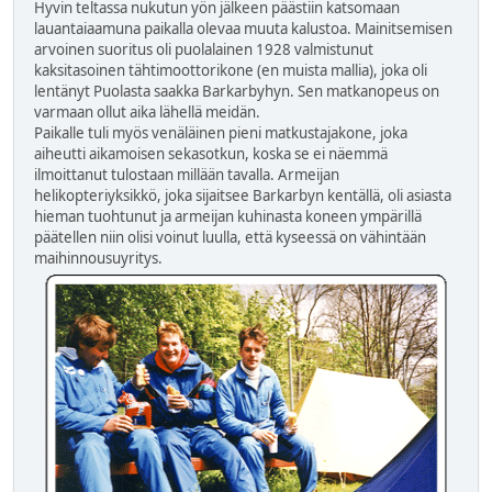
Hyvin teltassa nukutun yön jälkeen päästiin katsomaan
lauantaiaamuna paikalla olevaa muuta kalustoa. Mainitsemisen
arvoinen suoritus oli puolalainen 1928 valmistunut
kaksitasoinen tähtimoottorikone (en muista mallia), joka oli
lentänyt Puolasta saakka Barkarbyhyn. Sen matkanopeus on
varmaan ollut aika lähellä meidän.
Paikalle tuli myös venäläinen pieni matkustajakone, joka
aiheutti aikamoisen sekasotkun, koska se ei näemmä
ilmoittanut tulostaan millään tavalla. Armeijan
helikopteriyksikkö, joka sijaitsee Barkarbyn kentällä, oli asiasta
hieman tuohtunut ja armeijan kuhinasta koneen ympärillä
päätellen niin olisi voinut luulla, että kyseessä on vähintään
maihinnousuyritys.