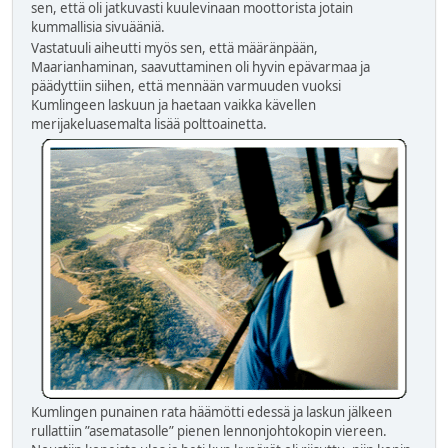
sen, että oli jatkuvasti kuulevinaan moottorista jotain
kummallisia sivuääniä.
Vastatuuli aiheutti myös sen, että määränpään,
Maarianhaminan, saavuttaminen oli hyvin epävarmaa ja
päädyttiin siihen, että mennään varmuuden vuoksi
Kumlingeen laskuun ja haetaan vaikka kävellen
merijakeluasemalta lisää polttoainetta.
Kumlingen punainen rata häämötti edessä ja laskun jälkeen
rullattiin ”asematasolle” pienen lennonjohtokopin viereen.