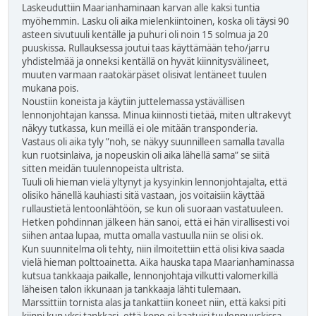
Laskeuduttiin Maarianhaminaan karvan alle kaksi tuntia
myöhemmin. Lasku oli aika mielenkiintoinen, koska oli täysi 90
asteen sivutuuli kentälle ja puhuri oli noin 15 solmua ja 20
puuskissa. Rullauksessa joutui taas käyttämään teho/jarru
yhdistelmää ja onneksi kentällä on hyvät kiinnitysvälineet,
muuten varmaan raatokärpäset olisivat lentäneet tuulen
mukana pois.
Noustiin koneista ja käytiin juttelemassa ystävällisen
lennonjohtajan kanssa. Minua kiinnosti tietää, miten ultrakevyt
näkyy tutkassa, kun meillä ei ole mitään transponderia.
Vastaus oli aika tyly ”noh, se näkyy suunnilleen samalla tavalla
kun ruotsinlaiva, ja nopeuskin oli aika lähellä sama” se siitä
sitten meidän tuulennopeista ultrista.
Tuuli oli hieman vielä yltynyt ja kysyinkin lennonjohtajalta, että
olisiko hänellä kauhiasti sitä vastaan, jos voitaisiin käyttää
rullaustietä lentoonlähtöön, se kun oli suoraan vastatuuleen.
Hetken pohdinnan jälkeen hän sanoi, että ei hän virallisesti voi
siihen antaa lupaa, mutta omalla vastuulla niin se olisi ok.
Kun suunnitelma oli tehty, niin ilmoitettiin että olisi kiva saada
vielä hieman polttoainetta. Aika hauska tapa Maarianhaminassa
kutsua tankkaaja paikalle, lennonjohtaja vilkutti valomerkillä
läheisen talon ikkunaan ja tankkaaja lähti tulemaan.
Marssittiin tornista alas ja tankattiin koneet niin, että kaksi piti