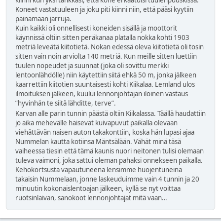
kiinni kun yksi tankkasi, että kone ei kaatuisi tuulenpuuskissa.
Koneet vastatuuleen ja joku piti kiinni niin, että pääsi kyytiin
painamaan jarruja.
Kuin kaikki oli onnellisesti koneiden sisällä ja moottorit
käynnissä oltiin sitten peräkanaa platalla nokka kohti 1903
metriä leveätä kiitotietä. Nokan edessä oleva kiitotietä oli tosin
sitten vain noin arviolta 140 metriä. Kun meille sitten luettiin
tuulen nopeudet ja suunnat (joka oli sovittu merkki
lentoonlähdölle) niin käytettiin siitä ehkä 50 m, jonka jälkeen
kaarrettiin kiitotien suuntaisesti kohti Kiikalaa. Lemland ulos
ilmoituksen jälkeen, kuului lennonjohtajan iloinen vastaus
”hyvinhän te siitä lähditte, terve”.
Karvan alle parin tunnin päästä oltiin Kiikalassa. Täällä haudattiin
jo aika mehevälle haisevat kuivapuvut paikalla olevaan
viehättävän naisen auton takakonttiin, koska hän lupasi ajaa
Nummelan kautta kotiinsa Mäntsälään. Vähät minä täsä
vaiheessa tiesin että tämä kaunis nuori neitonen tulisi olemaan
tuleva vaimoni, joka sattui oleman pahaksi onnekseen paikalla.
Kehokortsusta vapautuneena lensimme huojentuneina
takaisin Nummelaan, jonne laskeuduimme vain 4 tunnin ja 20
minuutin kokonaislentoajan jälkeen, kyllä se nyt voittaa
ruotsinlaivan, sanokoot lennonjohtajat mitä vaan…