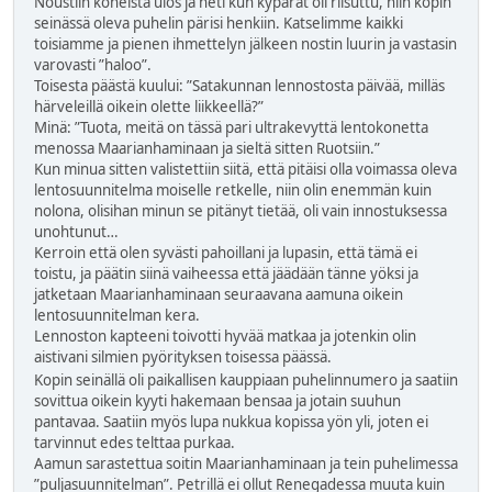
Noustiin koneista ulos ja heti kun kypärät oli riisuttu, niin kopin
seinässä oleva puhelin pärisi henkiin. Katselimme kaikki
toisiamme ja pienen ihmettelyn jälkeen nostin luurin ja vastasin
varovasti ”haloo”.
Toisesta päästä kuului: ”Satakunnan lennostosta päivää, milläs
härveleillä oikein olette liikkeellä?”
Minä: ”Tuota, meitä on tässä pari ultrakevyttä lentokonetta
menossa Maarianhaminaan ja sieltä sitten Ruotsiin.”
Kun minua sitten valistettiin siitä, että pitäisi olla voimassa oleva
lentosuunnitelma moiselle retkelle, niin olin enemmän kuin
nolona, olisihan minun se pitänyt tietää, oli vain innostuksessa
unohtunut…
Kerroin että olen syvästi pahoillani ja lupasin, että tämä ei
toistu, ja päätin siinä vaiheessa että jäädään tänne yöksi ja
jatketaan Maarianhaminaan seuraavana aamuna oikein
lentosuunnitelman kera.
Lennoston kapteeni toivotti hyvää matkaa ja jotenkin olin
aistivani silmien pyörityksen toisessa päässä.
Kopin seinällä oli paikallisen kauppiaan puhelinnumero ja saatiin
sovittua oikein kyyti hakemaan bensaa ja jotain suuhun
pantavaa. Saatiin myös lupa nukkua kopissa yön yli, joten ei
tarvinnut edes telttaa purkaa.
Aamun sarastettua soitin Maarianhaminaan ja tein puhelimessa
”puljasuunnitelman”. Petrillä ei ollut Renegadessa muuta kuin