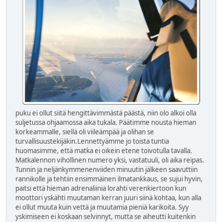
puku ei ollut siitä hengittävimmästä päästä, niin olo alkoi olla
suljetussa ohjaamossa aika tukala. Päätimme nousta hieman
korkeammalle, siellä oli viileämpää ja olihan se
turvallisuustekijäkin.Lennettyämme jo toista tuntia
huomasimme, että matka ei oikein etene toivotulla tavalla.
Matkalennon vihollinen numero yksi, vastatuuli, oli aika reipas.
Tunnin ja neljänkymmenenviiden minuutin jälkeen saavuttiin
rannikolle ja tehtiin ensimmäinen ilmatankkaus, se sujui hyvin,
paitsi että hieman adrenaliinia lorahti verenkiertoon kun
moottori yskähti muutaman kerran juuri siinä kohtaa, kun alla
ei ollut muuta kuin vettä ja muutamia pieniä karikoita. Syy
yskimiseen ei koskaan selvinnyt, mutta se aiheutti kuitenkin