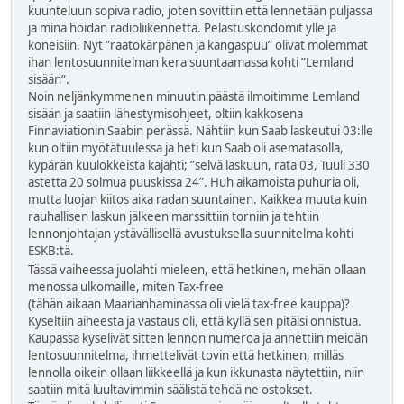
kuunteluun sopiva radio, joten sovittiin että lennetään puljassa
ja minä hoidan radioliikennettä. Pelastuskondomit ylle ja
koneisiin. Nyt ”raatokärpänen ja kangaspuu” olivat molemmat
ihan lentosuunnitelman kera suuntaamassa kohti ”Lemland
sisään”.
Noin neljänkymmenen minuutin päästä ilmoitimme Lemland
sisään ja saatiin lähestymisohjeet, oltiin kakkosena
Finnaviationin Saabin perässä. Nähtiin kun Saab laskeutui 03:lle
kun oltiin myötätuulessa ja heti kun Saab oli asematasolla,
kypärän kuulokkeista kajahti; ”selvä laskuun, rata 03, Tuuli 330
astetta 20 solmua puuskissa 24”. Huh aikamoista puhuria oli,
mutta luojan kiitos aika radan suuntainen. Kaikkea muuta kuin
rauhallisen laskun jälkeen marssittiin torniin ja tehtiin
lennonjohtajan ystävällisellä avustuksella suunnitelma kohti
ESKB:tä.
Tässä vaiheessa juolahti mieleen, että hetkinen, mehän ollaan
menossa ulkomaille, miten Tax-free
(tähän aikaan Maarianhaminassa oli vielä tax-free kauppa)?
Kyseltiin aiheesta ja vastaus oli, että kyllä sen pitäisi onnistua.
Kaupassa kyselivät sitten lennon numeroa ja annettiin meidän
lentosuunnitelma, ihmettelivät tovin että hetkinen, milläs
lennolla oikein ollaan liikkeellä ja kun ikkunasta näytettiin, niin
saatiin mitä luultavimmin säälistä tehdä ne ostokset.