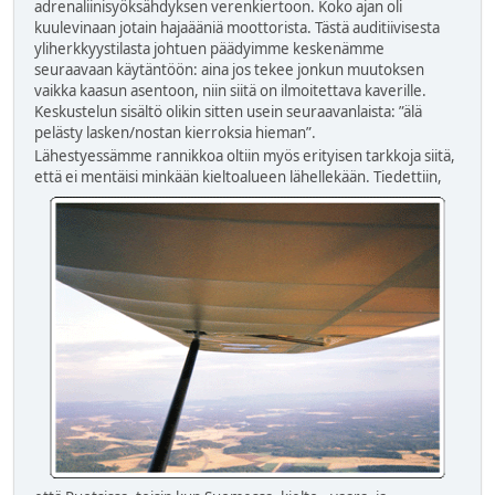
adrenaliinisyöksähdyksen verenkiertoon. Koko ajan oli
kuulevinaan jotain hajaääniä moottorista. Tästä auditiivisesta
yliherkkyystilasta johtuen päädyimme keskenämme
seuraavaan käytäntöön: aina jos tekee jonkun muutoksen
vaikka kaasun asentoon, niin siitä on ilmoitettava kaverille.
Keskustelun sisältö olikin sitten usein seuraavanlaista: ”älä
pelästy lasken/nostan kierroksia hieman”.
Lähestyessämme rannikkoa oltiin myös erityisen tarkkoja siitä,
että ei mentäisi minkään kieltoalueen
lähellekään. Tiedettiin,