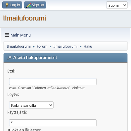
Log in
Sign up
Ilmailufoorumi
Main Menu
Ilmailufoorumi
Forum
Ilmailufoorumi
Haku
►
►
►
Aseta hakuparametrit
Etsi:
esim.
Orwellin "Eläinten vallankumous" -elokuva
Löytyi:
käyttäjältä:
Tuloksien järjestys: