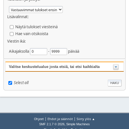
Lisävalinnat:
Näytä tulokset viesteinä
Hae vain otsikoista
Viestin ikä:
Aikajaksolla
-
päivää
Valitse keskustelualue josta etsiä, tai etsi kaikkialta
Select all
|
|
Ohjeet
Ehdot ja säännöt
Siirry ylös ▲
,
SMF 2.1.7 © 2026
Simple Machines