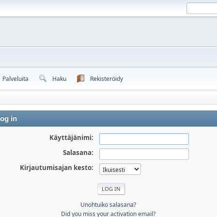
Palveluita
Haku
Rekisteröidy
og in
Käyttäjänimi:
Salasana:
Kirjautumisajan kesto:
Unohtuiko salasana?
Did you miss your activation email?