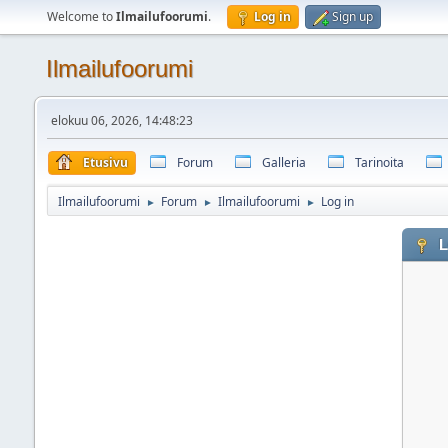
Welcome to
Ilmailufoorumi
.
Log in
Sign up
Ilmailufoorumi
elokuu 06, 2026, 14:48:23
Etusivu
Forum
Galleria
Tarinoita
Ilmailufoorumi
Forum
Ilmailufoorumi
Log in
►
►
►
L