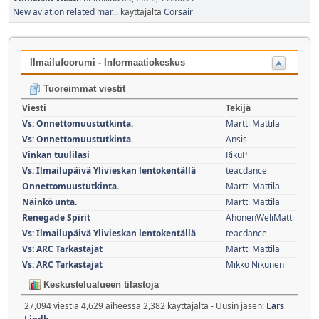
New aviation related mar...
käyttäjältä
Corsair
Ilmailufoorumi - Informaatiokeskus
Tuoreimmat viestit
Viesti
Tekijä
Vs: Onnettomuustutkinta.
Martti Mattila
Vs: Onnettomuustutkinta.
Ansis
Vinkan tuulilasi
RikuP
Vs: Ilmailupäivä Ylivieskan lentokentällä
teacdance
Onnettomuustutkinta.
Martti Mattila
Näinkö unta.
Martti Mattila
Renegade Spirit
AhonenWeliMatti
Vs: Ilmailupäivä Ylivieskan lentokentällä
teacdance
Vs: ARC Tarkastajat
Martti Mattila
Vs: ARC Tarkastajat
Mikko Nikunen
Keskustelualueen tilastoja
27,094 viestiä 4,629 aiheessa 2,382 käyttäjältä - Uusin jäsen:
Lars