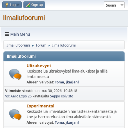
Log in
Sign up
Ilmailufoorumi
Main Menu
Ilmailufoorumi
Forum
Ilmailufoorumi
►
►
Ilmailufoorumi
Ultrakevyet
Keskustelua ultrakevyistä ilma-aluksista ja niillä
lentämisestä
Alueen valvojat:
Toma
,
jkarjanl
Viimeisin viesti:
huhtikuu 30, 2026, 10:48:18
Vs: Aero Expo 26
käyttäjältä
Seppo Koivisto
Experimental
Keskustelua ilma-alusten harrasterakentamisesta ja
koe-ja harrasteluokan ilma-aluksilla lentämisestä.
Alueen valvojat:
Toma
,
jkarjanl