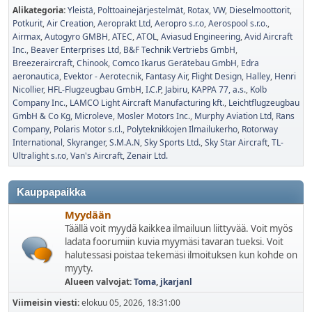
Alikategoria
Yleistä
Polttoainejärjestelmät
Rotax
VW
Dieselmoottorit
Potkurit
Air Creation
Aeroprakt Ltd
Aeropro s.r.o
Aerospool s.r.o.
Airmax
Autogyro GMBH
ATEC
ATOL
Aviasud Engineering
Avid Aircraft
Inc.
Beaver Enterprises Ltd
B&F Technik Vertriebs GmbH
Breezeraircraft
Chinook
Comco Ikarus Gerätebau GmbH
Edra
aeronautica
Evektor - Aerotecnik
Fantasy Air
Flight Design
Halley
Henri
Nicollier
HFL-Flugzeugbau GmbH
I.C.P
Jabiru
KAPPA 77, a.s.
Kolb
Company Inc.
LAMCO Light Aircraft Manufacturing kft.
Leichtflugzeugbau
GmbH & Co Kg
Microleve
Mosler Motors Inc.
Murphy Aviation Ltd
Rans
Company
Polaris Motor s.r.l.
Polyteknikkojen Ilmailukerho
Rotorway
International
Skyranger
S.M.A.N
Sky Sports Ltd.
Sky Star Aircraft
TL-
Ultralight s.r.o
Van's Aircraft
Zenair Ltd.
Kauppapaikka
Myydään
Täällä voit myydä kaikkea ilmailuun liittyvää. Voit myös
ladata foorumiin kuvia myymäsi tavaran tueksi. Voit
halutessasi poistaa tekemäsi ilmoituksen kun kohde on
myyty.
Alueen valvojat:
Toma
,
jkarjanl
Viimeisin viesti:
elokuu 05, 2026, 18:31:00