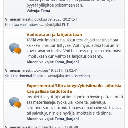
pyytää ylläpitoa poistamaan sen.
Valvoja:
Toma
Viimeisin viesti:
joulukuu 09, 2025, 20:21:54
Hallitilaa vuokrattaviss...
käyttäjältä
EHT
Vaihdetaan ja lahjoitetaan
Täällä voit ilmoittaa halukkuutesi lahjoittaa tai vaihtaa
kaikkea ilmailuun liittyvää. Voit myös ladata foorumiin
kuvia tavaran tueksi. Voit halutessasi poistaa tekemäsi
ilmoituksen kun vaihto tai lahjoitus on tehty.
Alueen valvojat:
Toma
,
jkarjanl
Viimeisin viesti:
toukokuu 19, 2017, 18:02:41
SIL Experimental kansio ...
käyttäjältä
Reijo Österberg
Experimental/Ultrakevyt/yleisilmailu -aiheisia
kaupallisia tiedotteita
Jos olet itse yrittäjä tai tiedät jonkun hyvän paikan mistä
saa materiaaleja, työkaluja, koneita, palveluja,
rakennussarjoja tai mitä tahansa ilmailuaiheista tavaraa
tai palveluja, niin ole hyvä ja ilmoittele siitä tänne.
Alueen valvojat:
Toma
,
jkarjanl
Viimeisin viesti:
helmikuu 04, 2026, 11:46:49