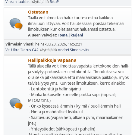
Vinkan tuulilasi
käyttäjältä
RikuP
Ostetaan
Täällä voit ilmoittaa halukkuutesi ostaa kaikkea
ilmailuun liittyvää. Voit halutessaasi poistaa tekemäsi
ilmoituksen kun olet saanut haluamasi ostettua.
Alueen valvojat:
Toma
,
jkarjanl
Viimeisin viesti:
heinäkuu 23, 2026, 16:52:21
Vs: Ultra Ikarus C42
käyttäjältä
Andrei Simonievits
Hallipaikkoja vapaana
Tällä alueella voit ilmoittaa vapaista lentokoneiden halli-
ja säilytyspaikoista eri lentokentillä. Ilmoituksissa voi
olla sekä pitkäaikaisia että määräaikaisia paikkoja, myös
talvisäilytys yms. Kun teet ilmoituksen, kerro ainakin:
- Lentokenttä ja hallin sijainti
- Minkä kokoiselle koneelle paikka sopii (siipiväli,
MTOM tms.)
- Onko kyseessä lämmin / kylmä / puolilämmin halli
- Hinta ja mahdolliset lisäkulut
- Saatavuus (vapaa heti, alkaen pvm, määräaikainen
jne.)
- Yhteystiedot (sähköposti / puhelin)
Muista päivittää ilmoitus, kun paikka on varattu, tai