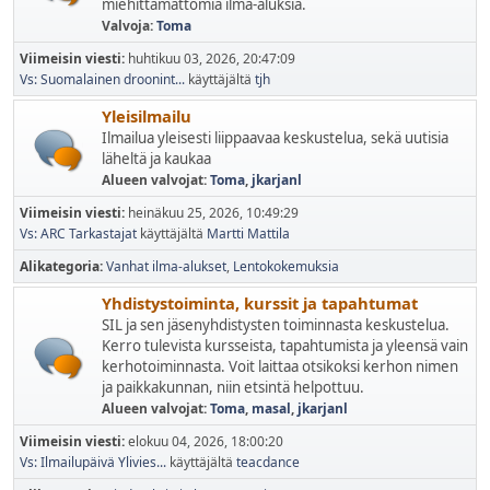
miehittämättömiä ilma-aluksia.
Valvoja:
Toma
Viimeisin viesti:
huhtikuu 03, 2026, 20:47:09
Vs: Suomalainen droonint...
käyttäjältä
tjh
Yleisilmailu
Ilmailua yleisesti liippaavaa keskustelua, sekä uutisia
läheltä ja kaukaa
Alueen valvojat:
Toma
,
jkarjanl
Viimeisin viesti:
heinäkuu 25, 2026, 10:49:29
Vs: ARC Tarkastajat
käyttäjältä
Martti Mattila
Alikategoria
Vanhat ilma-alukset
Lentokokemuksia
Yhdistystoiminta, kurssit ja tapahtumat
SIL ja sen jäsenyhdistysten toiminnasta keskustelua.
Kerro tulevista kursseista, tapahtumista ja yleensä vain
kerhotoiminnasta. Voit laittaa otsikoksi kerhon nimen
ja paikkakunnan, niin etsintä helpottuu.
Alueen valvojat:
Toma
,
masal
,
jkarjanl
Viimeisin viesti:
elokuu 04, 2026, 18:00:20
Vs: Ilmailupäivä Ylivies...
käyttäjältä
teacdance