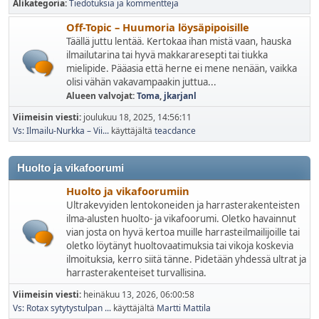
Alikategoria
Tiedotuksia ja kommentteja
Off-Topic – Huumoria löysäpipoisille
Täällä juttu lentää. Kertokaa ihan mistä vaan, hauska
ilmailutarina tai hyvä makkararesepti tai tiukka
mielipide. Pääasia että herne ei mene nenään, vaikka
olisi vähän vakavampaakin juttua...
Alueen valvojat:
Toma
,
jkarjanl
Viimeisin viesti:
joulukuu 18, 2025, 14:56:11
Vs: Ilmailu-Nurkka – Vii...
käyttäjältä
teacdance
Huolto ja vikafoorumi
Huolto ja vikafoorumiin
Ultrakevyiden lentokoneiden ja harrasterakenteisten
ilma-alusten huolto- ja vikafoorumi. Oletko havainnut
vian josta on hyvä kertoa muille harrasteilmailijoille tai
oletko löytänyt huoltovaatimuksia tai vikoja koskevia
ilmoituksia, kerro siitä tänne. Pidetään yhdessä ultrat ja
harrasterakenteiset turvallisina.
Viimeisin viesti:
heinäkuu 13, 2026, 06:00:58
Vs: Rotax sytytystulpan ...
käyttäjältä
Martti Mattila