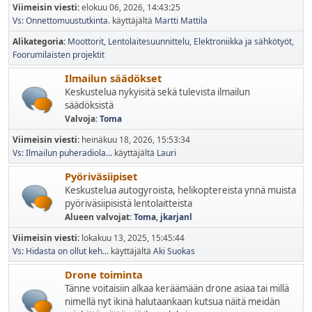
Viimeisin viesti:
elokuu 06, 2026, 14:43:25
Vs: Onnettomuustutkinta.
käyttäjältä
Martti Mattila
Alikategoria
Moottorit
Lentolaitesuunnittelu
Elektroniikka ja sähkötyöt
Foorumilaisten projektit
Ilmailun säädökset
Keskustelua nykyisitä sekä tulevista ilmailun
säädöksistä
Valvoja:
Toma
Viimeisin viesti:
heinäkuu 18, 2026, 15:53:34
Vs: Ilmailun puheradiola...
käyttäjältä
Lauri
Pyöriväsiipiset
Keskustelua autogyroista, helikoptereista ynnä muista
pyöriväsiipisistä lentolaitteista
Alueen valvojat:
Toma
,
jkarjanl
Viimeisin viesti:
lokakuu 13, 2025, 15:45:44
Vs: Hidasta on ollut keh...
käyttäjältä
Aki Suokas
Drone toiminta
Tänne voitaisiin alkaa keräämään drone asiaa tai millä
nimellä nyt ikinä halutaankaan kutsua näitä meidän