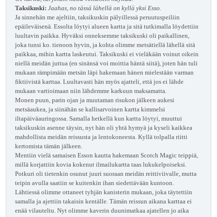
Taksikuski:
Jaahas, no tässä lähellä on kyllä yksi Esso.
Ja sinnehän me ajeltiin, taksikuskin pälyillessä peruutuspeiliin
epäileväisenä. Essolta löytyi alueen kartta ja sitä tutkimalla löydettiin
luultavin paikka. Hyväksi onneksemme taksikuski oli paikallinen,
joka tunsi ko. tienoon hyvin, ja kohta olimme metsätiellä lähellä sitä
paikkaa, mihin kartta laskeutui. Taksikuski ei vieläkään voinut oikein
niellä meidän juttua (en sinänsä voi moittia häntä siitä), joten hän tuli
mukaan rämpimään metsän läpi hakemaan hänen mielestään varman
fiktiivistä karttaa. Luultavasti hän myös ajatteli, että jos ei lähde
mukaan vartioimaan niin lähdemme karkuun maksamatta.
Monen puun, parin ojan ja muutaman risukon jälkeen aukesi
metsäaukea, ja siinähän se kallisarvoinen kartta kimmelsi
iltapäiväauringossa. Samalla hetkellä kun kartta löytyi, muuttui
taksikuskin asenne täysin, nyt hän oli yhtä hymyä ja kyseli kaikkea
mahdollista meidän reissusta ja lentokoneesta. Kyllä tolpalla riitti
kertomista tämän jälkeen.
Mentiin vielä samaisen Esson kautta hakemaan Scotch Magic teippiä,
millä korjattiin kovia kokenut ilmailukartta taas lukukelpoiseksi.
Potkuri oli tietenkin osunut juuri suoraan meidän reittiviivalle, mutta
teipin avulla saatiin se kuitenkin ihan siedettävään kuntoon.
Lähtiessä olimme ottaneet tyhjän kanisterin mukaan, joka täytettiin
samalla ja ajettiin takaisin kentälle. Tämän reissun aikana karttaa ei
enää vilauteltu. Nyt olimme kaverin duunimatkaa ajatellen jo aika