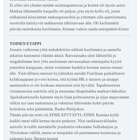
Ei ollut siis yhtään mitään suuhunpantavaa ja kenttä oli täysin autio.
Matkaa lähimmälle kaupalle oli paljon, jota myös kello oli, joten
nälkäisinä könyämme makuupusseihin ja yritimme olla ajattelematta
nuotiolla käristyviä makkaroita tähtitaivaan alla. Oli kieltämättä
päivän rasituksista huolimatta, hieman vaikea saada unenpäästä kiinni.
TOINEN ETAPPI
Jossain vaiheessa yötä nukahdettiin nälästä huolimatta ja aamulla
aikaisin kantautui elämän ääniä. Raivaussaha ulisi lähistöllä ja
singahdimme heti ylös anelemaan raivaussahan omistajalta kyytiä
jonnekin kauppaan, mistä voisimme hankkia hieman murua rinnan
alle. Ystävällinen metsuri kyyditsikin meidät Fiatillaan paikalliseen
kyläkauppaan ja voin kertoa, että kylmä HK:n sininen ja sinappi
aamiaiseksi ei ole koskaan maistunut niin hyvältä. Tapahtuneesta
viisastuneina ostettiin sitä ja muutama lihapiirakka matkaevääksikin.
Apehakureissulla haimme myös lisää polttoainetta ja uljas majavamme
olikin nyt taas tankattuna ja valmiina lähtemään kohti päivän
koitoksia sekä päämäärää, Raahe-Pattijokea.
Tämän päivän reitti oli EFME-EFVT-EFYL-EFRH. Kumma kyllä
kaikki meni tällä kertaa täysin putkeen. Yksi tankkausvälilasku
autiolle leveälle metsätielle jouduttiin tekemään Sulkaharjun ja
Ylivieskan välillä, mutta se tienpätkä oli paremmassa kunnossa ja
pidempi kuin Ähtärin kenttä.