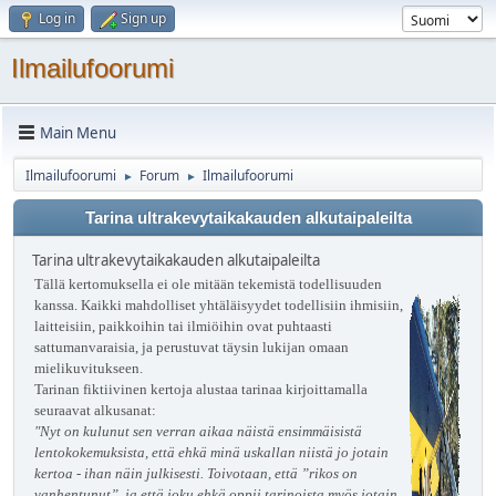
Log in
Sign up
Ilmailufoorumi
Main Menu
Ilmailufoorumi
Forum
Ilmailufoorumi
►
►
Tarina ultrakevytaikakauden alkutaipaleilta
Tarina ultrakevytaikakauden alkutaipaleilta
Tällä kertomuksella ei ole mitään tekemistä todellisuuden
kanssa. Kaikki mahdolliset yhtäläisyydet todellisiin ihmisiin,
laitteisiin, paikkoihin tai ilmiöihin ovat puhtaasti
sattumanvaraisia, ja perustuvat täysin lukijan omaan
mielikuvitukseen.
Tarinan fiktiivinen kertoja alustaa tarinaa kirjoittamalla
seuraavat alkusanat:
"Nyt on kulunut sen verran aikaa näistä ensimmäisistä
lentokokemuksista, että ehkä minä uskallan niistä jo jotain
kertoa - ihan näin julkisesti. Toivotaan, että ”rikos on
vanhentunut”, ja että joku ehkä oppii tarinoista myös jotain.