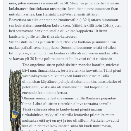
unia, joten seuraavaksi marssittiin SIL Shop:iin ja päivitettiin hieman
kulahtaneet ilmailukartat uusimpiin. Joutuihan tuossa ostamaan ihan
uuttakin karttaa, kun Helsinki East/West ei enää riittänyt.
Beaverissa on aika onneton polttoainesäiliö (~32 l) ottaen huomioon
sen kohtalaisen suurehkon kulutuksen, (säästöliekillä noin 15l/h) joten
heti seuraavana hankintalistalla oli kolme kappaletta 10 litran
kanisteria, joille tehtiin tilaa ala-katteeseen.
Sitten istuttiin alas ja piirrettiin reittiviivaa karttaan ja suunniteltiin
matkaa paikallisessa kuppilassa.
Suunnitellessamme reittiä selväksi
tuli myös se,
että muutaman kentän välillä oli sen verran matkaa, että
se karvan yli 30 litraa polttoainetta ei luultavasti
tulisi riittämään.
Tätä ongelmaa sitten pohdiskeltiin monelta kantilta, mielessä
kävi mm. ilmatankkaus, josta kuitenkin luovuttiin. Tämä pieni
vastoinkäyminen ei kuitenkaan
lannistanut meitä, sillä
olimmehan käyttäneet peltoja aikaisemminkin, maastolasku ei
pelottanut, koska sitä oli muutenkin tullut harjoiteltua
enemmän kuin monta kertaa.
Olimme suunnitelleet olevamme perillä Raahessa perjantai-
iltana. Lähtö oli sitten tietenkin oltava torstaina
aamulla...
Tässä vaiheessa olen jo kuulevinani pieniä naurun
tirskahduksia, nykyisillä ultrilla lentäviltä piloteilta mutta
muistakaa että nyt on nyt ja tuo oli silloin. Matkalentovauhti
kun oli pidettävä keskimäärin siinä 80 km/h tuntumassa,