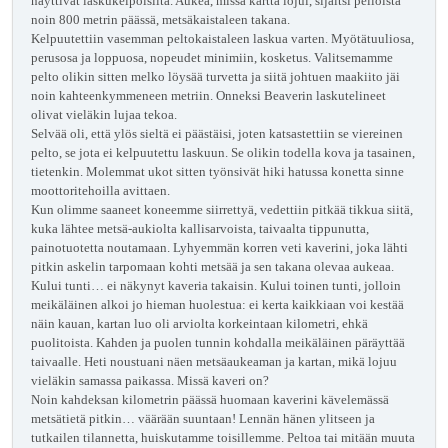
näyttivät laskukelpoisilta. Aukea, missä kartta lojui, sijaitsi pelloista
noin 800 metrin päässä, metsäkaistaleen takana.
Kelpuutettiin vasemman peltokaistaleen laskua varten. Myötätuuliosa,
perusosa ja loppuosa, nopeudet minimiin, kosketus. Valitsemamme
pelto olikin sitten melko löysää turvetta ja siitä johtuen maakiito jäi
noin kahteenkymmeneen metriin. Onneksi Beaverin laskutelineet
olivat vieläkin lujaa tekoa.
Selvää oli, että ylös sieltä ei päästäisi, joten katsastettiin se viereinen
pelto, se jota ei kelpuutettu laskuun. Se olikin todella kova ja tasainen,
tietenkin. Molemmat ukot sitten työnsivät hiki hatussa konetta sinne
moottoritehoilla avittaen.
Kun olimme saaneet koneemme siirrettyä, vedettiin pitkää tikkua siitä,
kuka lähtee metsä-aukiolta kallisarvoista, taivaalta tippunutta,
painotuotetta noutamaan. Lyhyemmän korren veti kaverini, joka lähti
pitkin askelin tarpomaan kohti metsää ja sen takana olevaa aukeaa.
Kului tunti… ei näkynyt kaveria takaisin. Kului toinen tunti, jolloin
meikäläinen alkoi jo hieman huolestua: ei kerta kaikkiaan voi kestää
näin kauan, kartan luo oli arviolta korkeintaan kilometri, ehkä
puolitoista. Kahden ja puolen tunnin kohdalla meikäläinen päräyttää
taivaalle. Heti noustuani näen metsäaukeaman ja kartan, mikä lojuu
vieläkin samassa paikassa. Missä kaveri on?
Noin kahdeksan kilometrin päässä huomaan kaverini kävelemässä
metsätietä pitkin… väärään suuntaan! Lennän hänen ylitseen ja
tutkailen tilannetta, huiskutamme toisillemme. Peltoa tai mitään muuta