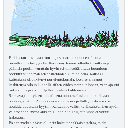
Parkkeerattiin samaan tinttiin ja seurattiin kartan ensilentoa
turvalliselta etäisyydeltä. Kartta näytti näin pitkältä katsottuna ja
päällisin puolin verrattain hyvin selvinneeltä, ottaen huomioon
potkurin suudelman sen ensilennon alkutaipaleella. Kartta ei
kuitenkaan ollut käynyt purjelentokurssia, joten se ei saanut
keskitettyä oikein kunnolla siihen viiden metrin tolppaan, vaan ajautui
tintistä ulos ja alkoi hiljalleen pudota kohti maata.
Seuraava jännityksen aihe oli, että minne se laskeutuu: korkeaan
puuhun, keskelle Aartaminjärveä vai peräti pellolle, mistä sen voisi
noukkia uudestaan kyytiin. Karttamme valitsi kyllä suhteellisen hyvän
vaihtoehdon, metsä-aukean. Huono puoli oli, että sinne ei voinut
laskeutua.
Pienen matkan päässä oli tosin kaksi rinnakkaista peltoa, mitkä