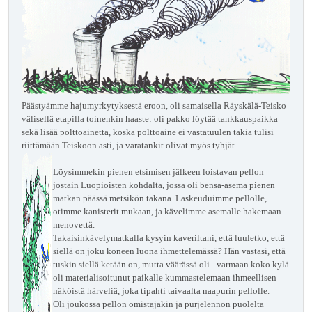
Päästyämme hajumyrkytyksestä eroon, oli samaisella Räyskälä-Teisko
välisellä etapilla toinenkin haaste: oli pakko löytää tankkauspaikka
sekä lisää polttoainetta, koska polttoaine ei vastatuulen takia tulisi
riittämään Teiskoon asti, ja varatankit olivat myös tyhjät.
Löysimmekin pienen etsimisen jälkeen loistavan pellon
jostain Luopioisten kohdalta, jossa oli bensa-asema pienen
matkan päässä metsikön takana. Laskeuduimme pellolle,
otimme kanisterit mukaan, ja kävelimme asemalle hakemaan
menovettä.
Takaisinkävelymatkalla kysyin kaveriltani, että luuletko, että
siellä on joku koneen luona ihmettelemässä? Hän vastasi, että
tuskin siellä ketään on, mutta väärässä oli - varmaan koko kylä
oli materialisoitunut paikalle kummastelemaan ihmeellisen
näköistä härveliä, joka tipahti taivaalta naapurin pellolle.
Oli joukossa pellon omistajakin ja purjelennon puolelta