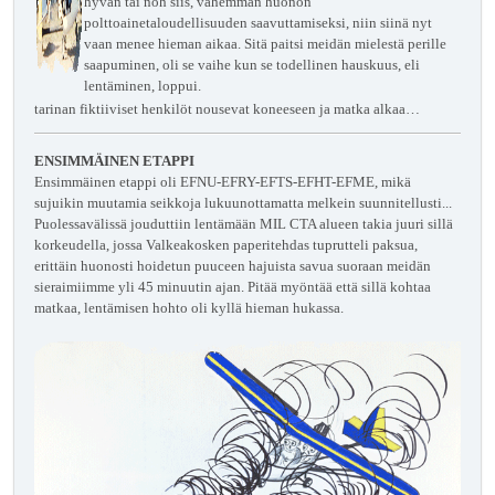
hyvän tai noh siis, vähemmän huonon
polttoainetaloudellisuuden saavuttamiseksi, niin siinä nyt
vaan menee hieman aikaa. Sitä paitsi meidän mielestä perille
saapuminen, oli se vaihe kun se todellinen hauskuus, eli
lentäminen, loppui.
tarinan fiktiiviset henkilöt nousevat koneeseen ja matka alkaa…
ENSIMMÄINEN ETAPPI
Ensimmäinen etappi oli EFNU-EFRY-EFTS-EFHT-EFME, mikä
sujuikin muutamia seikkoja lukuunottamatta melkein suunnitellusti...
Puolessavälissä jouduttiin lentämään MIL CTA alueen takia juuri sillä
korkeudella, jossa Valkeakosken paperitehdas tuprutteli paksua,
erittäin huonosti hoidetun puuceen hajuista savua suoraan meidän
sieraimiimme yli 45 minuutin ajan. Pitää myöntää että sillä kohtaa
matkaa, lentämisen hohto oli kyllä hieman hukassa.