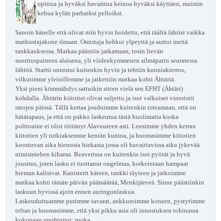
opittua ja hyväksi havaittua keinoa hyväksi käyttäen, muistin
kehua kylän parhaiksi pelloiksi.
Sanoin hänelle että olivat niin hyvin hoidettu, että täältä lähtisi vaikka
matkustajakone ilmaan. Omistaja hehkui ylpeyttä ja auttoi meitä
tankkauksessa. Matkaa päästiin jatkamaan, tosin lievän
suorituspaineen alaisena, yli viidenkymmenen silmäparin seuratessa
lähtöä. Startti onnistui kuitenkin hyvin ja tehtiin kunniakierros,
vilkutimme yleisöllemme ja jatkettiin matkaa kohti Ähtäriä.
Yksi pieni kömmähdys sattuikin sitten vielä sen EFHT (Ähtäri)
kohdalla. Ähtärin kiitotiet olivat suljettu ja isot valkoiset vinoristit
ratojen päissä. Tällä kertaa jouduimme kuitenkin toteamaan, että on
hätätapaus, ja että on pakko laskeutua tästä huolimatta koska
polttoaine ei olisi riittänyt Alavuuteen asti. Lensimme yhden kerran
kiitotien yli tutkiaksemme kentän kuntoa, ja huomasimme kiitotien
koostuvan aika hienosta hiekasta jossa oli havaittavissa aika jykevää
nimismiehen kiharaa. Beaverissa on kuitenkin isot pyörät ja hyvä
jousitus, joten lasku ei tuottanut ongelmaa, korkeintaan hampaat
hieman kalisivat. Kanisterit käteen, tankki täyteen ja jatkoimme
matkaa kohti tämän päivän päämäärää, Menkijärveä. Sinne päästiinkin
laskuun hyvissä ajoin ennen auringonlaskua.
Laskeuduttuamme purimme tavarat, ankkuroimme koneen, pystytimme
teltan ja huomasimme, että yksi pikku asia oli innostuksen tohinassa
kokonaan unohtunut: ruoka.