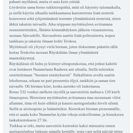
pahasti myöhässä, mutta ei auta kuin yrittää.
Löydettiin sama hieno tukkitienpätkä, mitä oli käytetty tulomatkalla,
ja siellä käytiin alhaalla tankkaamassa kanistereista lisää nestettä
koneeseen sekä tyhjentämässä itsemme ylimääräisistä nesteistä, sitten
äkkiä takaisin taivaalle. Aika reippaan myötätuuleen avittamana
suunnistettiinkin, Ähtärin kömmähdyksen jälkeen viisastuneena,
suoraan Alavudelle. Alavuudesta saatiin lisää polttoainetta, nopea
tankkaus ja takaisin ilmaan kohti Teiskoa.
Myötätuuli oli yltynyt vielä hieman, joten iloksemme päästiin tällä
kertaa Teiskolta suoraan Räyskälään ilman ylimääräisiä
maastokäyntejä.
Räyskälässä oli huhu jo kiirinyt ultraporukoissa, että jotkut kahelit
ovat lentäneet Nummelasta Raaheen asti ultralla. Siellä tultiinkin
onnittelemaan ”Suomen ennätyksestä”. Paikallisten avulla saatiin
lekobensaa, sekaan ne pari prosenttia öljyä, tankkiin ja saman tien
taivaalle. Oli hieman kiire, koska aurinko oli laskemassa.
Rotax 532 vonkui melkein täysillä ja saavutettiin mahtava 120 km/h
ilmanopeus. Hienoisen myötätuulen avittamana maa suorastaan vilisi
allamme, ilma oli kuin silkkiä ja kaunis auringonlasku hiveli silmiä.
Siellä se aloituspiste jo häämöttikin. Kierrokset hieman pienemmälle,
että ei saada koko Nummelan kylän vihoja niskoillemme, ja hissukseen
laskukierrokseen 27:lle.
Tiukkaa se teki, mutta saavuttiin kuitenkin kaksi minuuttia ennen
auringonlaskua laskuun samalle kentälle, josta vain neljä päivää sitten