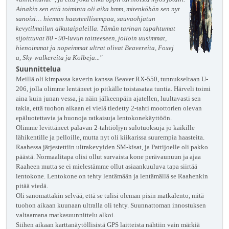
Ainakin sen että toiminta oli aika hmm, mitenköhän sen nyt
sanoisi… hieman haasteellisempaa, sauvaohjatun
kevytilmailun alkutaipaleilla. Tämän tarinan tapahtumat
sijoittuvat 80 - 90-luvun taitteeseen, jolloin uusimmat,
hienoimmat ja nopeimmat ultrat olivat Beavereita, Foxej
a, Sky-walkereita ja Kolbeja..."
Suunnittelua
Meillä oli kimpassa kaverin kanssa Beaver RX-550, tunnukseltaan U-
206, jolla olimme lentäneet jo pitkälle toistasataa tuntia. Härveli toimi
aina kuin junan vessa, ja näin jälkeenpäin ajatellen, luultavasti sen
takia, että tuohon aikaan ei vielä tiedetty 2-tahti moottorien olevan
epäluotettavia ja huonoja ratkaisuja lentokonekäyttöön.
Olimme levittäneet palavan 2-tahtiöljyn sulotuoksuja jo kaikille
lähikentille ja pelloille, mutta nyt oli kiikarissa suurempia haasteita.
Raahessa järjestettiin ultrakevyiden SM-kisat, ja Pattijoelle oli pakko
päästä. Normaalitapa olisi ollut survaista kone perävaunuun ja ajaa
Raaheen mutta se ei mielestämme ollut asiaankuuluva tapa siirtää
lentokone. Lentokone on tehty lentämään ja lentämällä se Raahenkin
pitää viedä.
Oli sanomattakin selvää, että se tulisi oleman pisin matkalento, mitä
tuohon aikaan kuunaan ultralla oli tehty. Suunnattoman innostuksen
valtaamana matkasuunnittelu alkoi.
Siihen aikaan karttanäytöllisistä GPS laitteista nähtiin vain märkiä