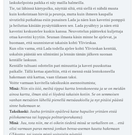
laskukelpoista paikka ei näy mailla halmeilla.
Tie, tai lähinnä kärrypolku, näyttää siltä, että siellä ei nähdä muuta
kuin korkeintaan hirviä ja peuroja, mutta kuin ihmeen kaupalla
sivutieltä putkahtaa esiin punainen Lada ja näen kun kaverini pomppii
ja heiluttaa käsiään pysäyttääkseen sen. Lada pysähtyy ja näen että
kaverini keskustelee kuskin kanssa. Neuvottelun päätteeksi kuljettaja
ottaa kaverini kyytiin. Seuraan ilmasta käsin minne he ajelevat, ja
huomaan, että suunnistavat takaisin kohti Ylivieskaa.
Kun olin varma, että Lada todella ajelee kohti Ylivieskan kenttää,
uskalsin päästää sen silmistäni ja lennän tämän jälkeen suoraan
kentälle laskuun.
Kentälle tultuani odottelin pari minuuttia ja kaveri puuskuttaa
paikalle. Tällä kertaa ajateltiin, että ei mennä enää lentokoneella
hakemaan sitä karttaa, vaan tilataan taksi.
Voitte varmaan kuvitella taksikuskin asennoitumista;
Minä:
Niin siis ööö, meiltä tippui kartta lentokoneesta ja se on meidän
ainoa kartta, ilman sitä ei löydetä takaisin kotiin. Se on semmoisen
vanhan metsätien lähellä pienellä metsäaukiolla ja nyt pitäisi päästä
sinne hakemaan se.
Taksikuski:
Jaaha (erittäin epäilevä katse hapuilee yrittäen etsiä
piilokameraa tai loppuja polttariporukasta).
Minä
:
Juu, tota niin, me ei oikein tiedetä missä se tarkalleen on… että
olisi varmaan paras mennä jonkun bensa-aseman kautta hakemaan
GT-kartta, tai jotain mistä voitaisiin näyttää.