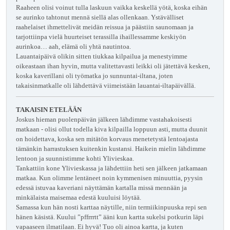
Raaheen olisi voinut tulla laskuun vaikka keskellä yötä, koska eihän
se aurinko tahtonut mennä siellä alas ollenkaan. Ystävälliset
raahelaiset ihmettelivät meidän reissua ja päästiin saunomaan ja
tarjottiinpa vielä huurteiset terassilla ihaillessamme keskiyön
aurinkoa… aah, elämä oli yhtä nautintoa.
Lauantaipäivä olikin sitten tiukkaa kilpailua ja menestyimme
oikeastaan ihan hyvin, mutta valitettavasti leikki oli jätettävä kesken,
koska kaverillani oli työmatka jo sunnuntai-iltana, joten
takaisinmatkalle oli lähdettävä viimeistään lauantai-iltapäivällä.
TAKAISIN ETELÄÄN
Joskus hieman puolenpäivän jälkeen lähdimme vastahakoisesti
matkaan - olisi ollut todella kiva kilpailla loppuun asti, mutta duunit
on hoidettava, koska sen mitätön korvaus menetetystä lentoajasta
tämänkin harrastuksen kuitenkin kustansi. Haikein mielin lähdimme
lentoon ja suunnistimme kohti Ylivieskaa.
Tankattiin kone Ylivieskassa ja lähdettiin heti sen jälkeen jatkamaan
matkaa. Kun olimme lentäneet noin kymmenisen minuuttia, pyysin
edessä istuvaa kaveriani näyttämän kartalla missä mennään ja
minkälaista maisemaa edestä kuuluisi löytää.
Samassa kun hän nosti karttaa näytille, niin termiikinpuuska repi sen
hänen käsistä. Kuului ”pffrrrtt” ääni kun kartta sukelsi potkurin läpi
vapaaseen ilmatilaan. Ei hyvä! Tuo oli ainoa kartta, ja kuten