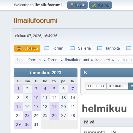
Welcome to
Ilmailufoorumi
.
Log in
Sign up
Ilmailufoorumi
elokuu 07, 2026, 16:49:36
Etusivu
Forum
Galleria
Tarinoita
Ilmailufoorumi
Forum
Ilmailufoorumi
Kalenteri
helmikuu
►
►
►
►
«
tammikuu 2023
su
ma
ti
ke
to
pe
la
LUETTELO
KUUKAUSI
V
1
2
3
4
5
6
7
8
9
10
11
12
13
14
helmikuu
15
16
17
18
19
20
21
22
23
24
25
26
27
28
Päivä
29
30
31
sunnuntai - 19