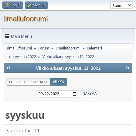
Log in
Sign up
Ilmailufoorumi
Main Menu
Ilmailufoorumi
Forum
Ilmailufoorumi
Kalenteri
►
►
►
syyskuu 2022
Viikko alkaen syyskuu 11, 2022
►
►
«
»
Viikko alkaen syyskuu 11, 2022
LUETTELO
KUUKAUSI
VIIKKO
syyskuu
sunnuntai - 11