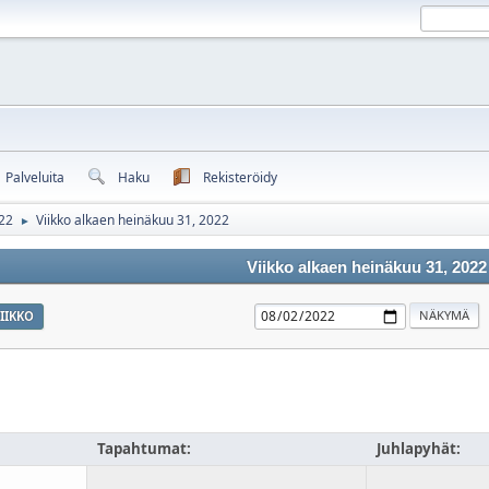
Palveluita
Haku
Rekisteröidy
22
Viikko alkaen heinäkuu 31, 2022
►
Viikko alkaen heinäkuu 31, 2022
IIKKO
Tapahtumat:
Juhlapyhät: