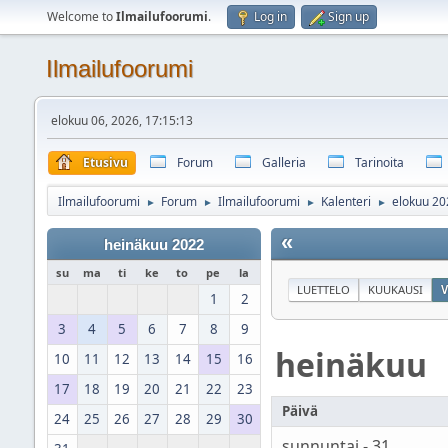
Welcome to
Ilmailufoorumi
.
Log in
Sign up
Ilmailufoorumi
elokuu 06, 2026, 17:15:13
Etusivu
Forum
Galleria
Tarinoita
Ilmailufoorumi
Forum
Ilmailufoorumi
Kalenteri
elokuu 20
►
►
►
►
«
heinäkuu 2022
su
ma
ti
ke
to
pe
la
LUETTELO
KUUKAUSI
V
1
2
3
4
5
6
7
8
9
heinäkuu
10
11
12
13
14
15
16
17
18
19
20
21
22
23
Päivä
24
25
26
27
28
29
30
sunnuntai - 31