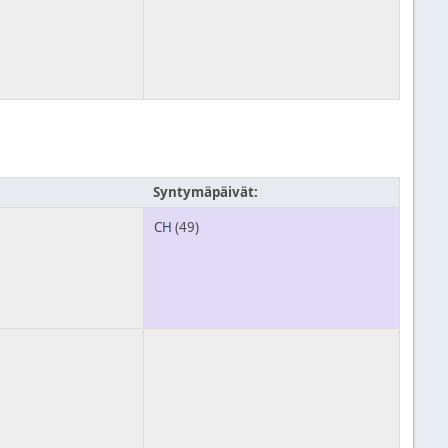
Syntymäpäivät:
CH
(49)