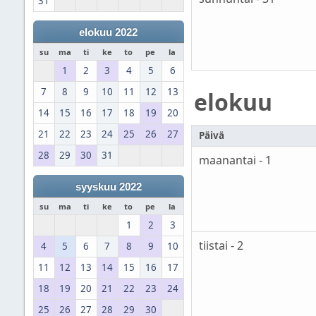
31
elokuu 2022
su
ma
ti
ke
to
pe
la
1
2
3
4
5
6
7
8
9
10
11
12
13
elokuu
14
15
16
17
18
19
20
21
22
23
24
25
26
27
Päivä
28
29
30
31
maanantai - 1
syyskuu 2022
su
ma
ti
ke
to
pe
la
1
2
3
tiistai - 2
4
5
6
7
8
9
10
11
12
13
14
15
16
17
18
19
20
21
22
23
24
25
26
27
28
29
30