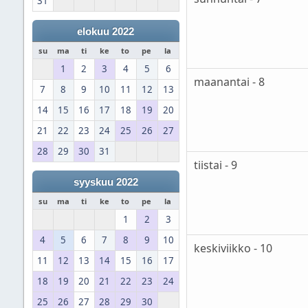
31
elokuu 2022
su
ma
ti
ke
to
pe
la
1
2
3
4
5
6
maanantai - 8
7
8
9
10
11
12
13
14
15
16
17
18
19
20
21
22
23
24
25
26
27
28
29
30
31
tiistai - 9
syyskuu 2022
su
ma
ti
ke
to
pe
la
1
2
3
4
5
6
7
8
9
10
keskiviikko - 10
11
12
13
14
15
16
17
18
19
20
21
22
23
24
25
26
27
28
29
30