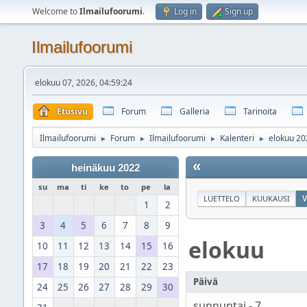
Welcome to
Ilmailufoorumi
.
Log in
Sign up
Ilmailufoorumi
elokuu 07, 2026, 04:59:24
Etusivu
Forum
Galleria
Tarinoita
Ilmailufoorumi
Forum
Ilmailufoorumi
Kalenteri
elokuu 20
►
►
►
►
«
heinäkuu 2022
su
ma
ti
ke
to
pe
la
LUETTELO
KUUKAUSI
V
1
2
3
4
5
6
7
8
9
elokuu
10
11
12
13
14
15
16
17
18
19
20
21
22
23
Päivä
24
25
26
27
28
29
30
sunnuntai - 7