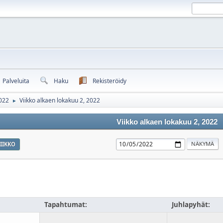
Palveluita
Haku
Rekisteröidy
022
Viikko alkaen lokakuu 2, 2022
►
Viikko alkaen lokakuu 2, 2022
IIKKO
Tapahtumat:
Juhlapyhät: