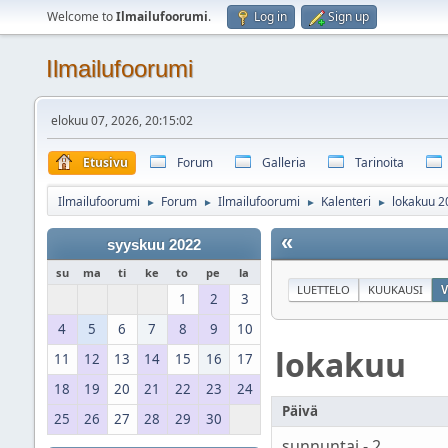
Welcome to
Ilmailufoorumi
.
Log in
Sign up
Ilmailufoorumi
elokuu 07, 2026, 20:15:02
Etusivu
Forum
Galleria
Tarinoita
Ilmailufoorumi
Forum
Ilmailufoorumi
Kalenteri
lokakuu 2
►
►
►
►
«
syyskuu 2022
su
ma
ti
ke
to
pe
la
LUETTELO
KUUKAUSI
V
1
2
3
4
5
6
7
8
9
10
lokakuu
11
12
13
14
15
16
17
18
19
20
21
22
23
24
Päivä
25
26
27
28
29
30
sunnuntai - 2