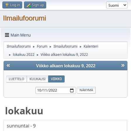
Log in
Sign up
Ilmailufoorumi
Main Menu
Ilmailufoorumi
Forum
Ilmailufoorumi
Kalenteri
►
►
►
lokakuu 2022
Viikko alkaen lokakuu 9, 2022
►
►
«
»
Viikko alkaen lokakuu 9, 2022
LUETTELO
KUUKAUSI
VIIKKO
lokakuu
sunnuntai - 9