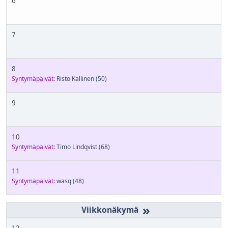
6
7
8
Syntymäpäivät:
Risto Kallinen
(50)
9
10
Syntymäpäivät:
Timo Lindqvist
(68)
11
Syntymäpäivät:
wasq
(48)
»
12