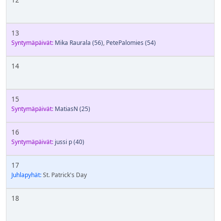
13
Syntymäpäivät:
Mika Raurala
(56)
,
PetePalomies
(54)
14
15
Syntymäpäivät:
MatiasN
(25)
16
Syntymäpäivät:
jussi p
(40)
17
Juhlapyhät:
St. Patrick's Day
18