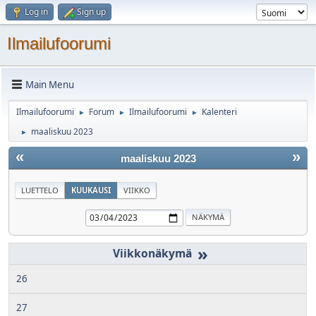
Log in
Sign up
Ilmailufoorumi
Main Menu
Ilmailufoorumi
Forum
Ilmailufoorumi
Kalenteri
►
►
►
maaliskuu 2023
►
«
»
maaliskuu 2023
LUETTELO
KUUKAUSI
VIIKKO
»
26
27