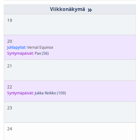
»
19
20
Juhlapyhät:
Vernal Equinox
Syntymäpäivät:
Pax
(56)
21
22
Syntymäpäivät:
Jukka Reikko
(109)
23
24