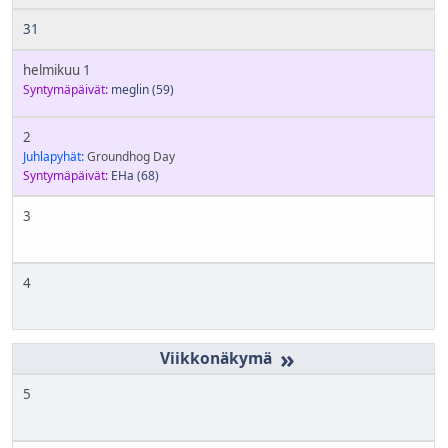
31
helmikuu 1
Syntymäpäivät:
meglin
(59)
2
Juhlapyhät:
Groundhog Day
Syntymäpäivät:
EHa
(68)
3
4
»
5