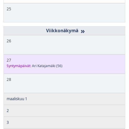
25
»
26
27
Syntymäpäivät:
Ari Katajamäki
(56)
28
maaliskuu 1
2
3