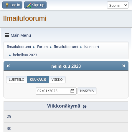
Log in
Sign up
Ilmailufoorumi
Main Menu
Ilmailufoorumi
Forum
Ilmailufoorumi
Kalenteri
►
►
►
helmikuu 2023
►
«
»
helmikuu 2023
LUETTELO
KUUKAUSI
VIIKKO
»
29
30