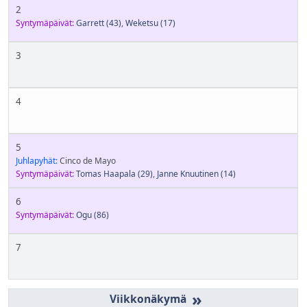
2
Syntymäpäivät:
Garrett
(43)
,
Weketsu
(17)
3
4
5
Juhlapyhät:
Cinco de Mayo
Syntymäpäivät:
Tomas Haapala
(29)
,
Janne Knuutinen
(14)
6
Syntymäpäivät:
Ogu
(86)
7
»