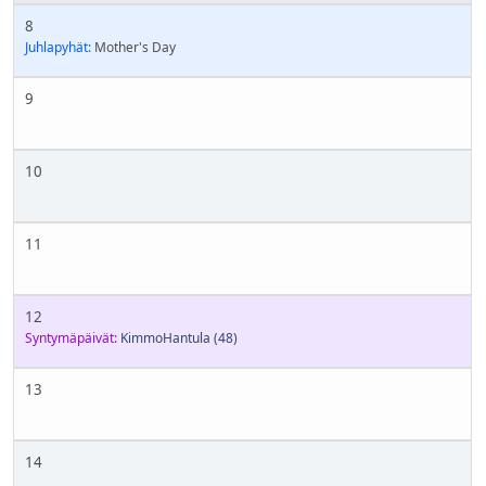
8
Juhlapyhät:
Mother's Day
9
10
11
12
Syntymäpäivät:
KimmoHantula
(48)
13
14