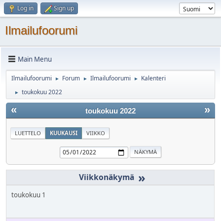
Log in
Sign up
Ilmailufoorumi
Main Menu
Ilmailufoorumi
Forum
Ilmailufoorumi
Kalenteri
►
►
►
toukokuu 2022
►
«
»
toukokuu 2022
LUETTELO
KUUKAUSI
VIIKKO
»
toukokuu 1