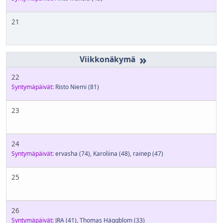
21
»
22
Syntymäpäivät:
Risto Niemi
(81)
23
24
Syntymäpäivät:
ervasha
(74)
,
Karoliina
(48)
,
rainep
(47)
25
26
Syntymäpäivät:
JRA
(41)
,
Thomas Häggblom
(33)