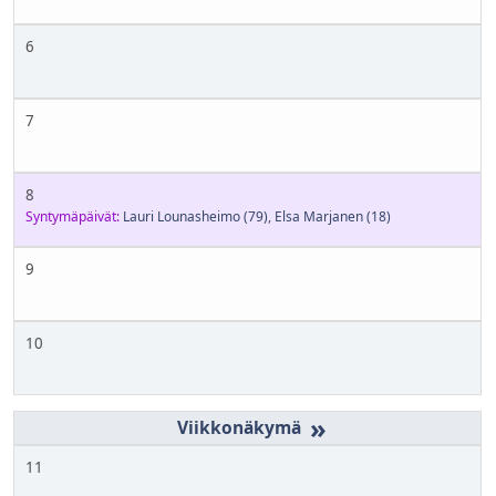
6
7
8
Syntymäpäivät:
Lauri Lounasheimo
(79)
,
Elsa Marjanen
(18)
9
10
»
11