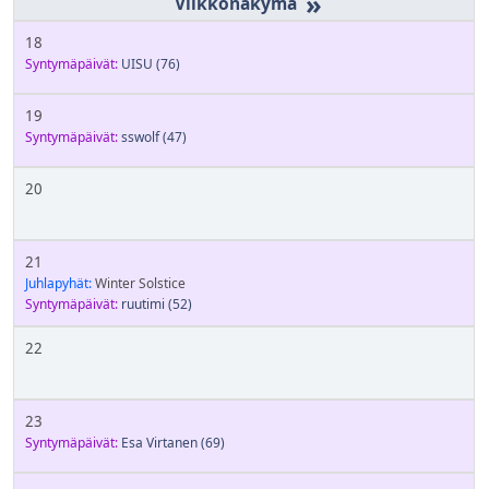
»
18
Syntymäpäivät:
UISU
(76)
19
Syntymäpäivät:
sswolf
(47)
20
21
Juhlapyhät:
Winter Solstice
Syntymäpäivät:
ruutimi
(52)
22
23
Syntymäpäivät:
Esa Virtanen
(69)