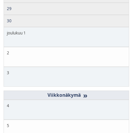
29
30
joulukuu 1
2
3
»
4
5