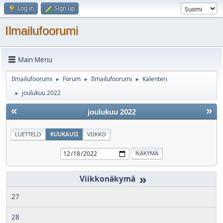
Log in
Sign up
Ilmailufoorumi
Main Menu
Ilmailufoorumi
Forum
Ilmailufoorumi
Kalenteri
►
►
►
joulukuu 2022
►
«
»
joulukuu 2022
LUETTELO
KUUKAUSI
VIIKKO
»
27
28