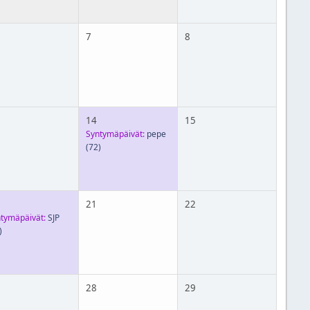
7
8
14
15
Syntymäpäivät:
pepe
(72)
21
22
tymäpäivät:
SJP
)
28
29