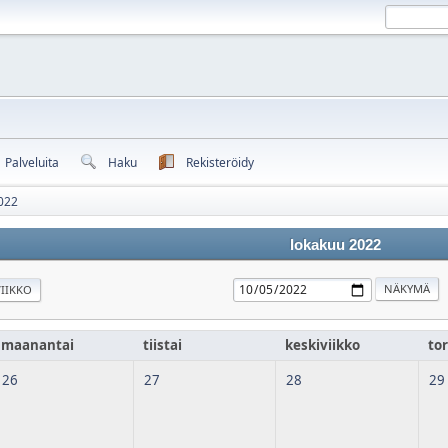
Palveluita
Haku
Rekisteröidy
022
lokakuu 2022
IIKKO
maanantai
tiistai
keskiviikko
tor
26
27
28
29