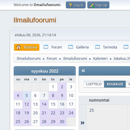
Welcome to
Ilmailufoorumi
.
Log in
Sign up
Ilmailufoorumi
elokuu 06, 2026, 21:14:14
Etusivu
Forum
Galleria
Tarinoita
Ilmailufoorumi
Forum
Ilmailufoorumi
Kalenteri
lokakuu 2
►
►
►
►
«
syyskuu 2022
su
ma
ti
ke
to
pe
la
LUETTELO
KUUKAUSI
V
1
2
3
4
5
6
7
8
9
10
sunnuntai
11
12
13
14
15
16
17
25
18
19
20
21
22
23
24
»
25
26
27
28
29
30