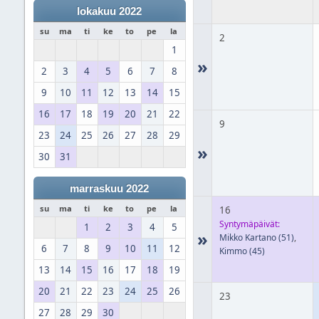
lokakuu 2022
su
ma
ti
ke
to
pe
la
2
1
»
2
3
4
5
6
7
8
9
10
11
12
13
14
15
16
17
18
19
20
21
22
9
23
24
25
26
27
28
29
»
30
31
marraskuu 2022
su
ma
ti
ke
to
pe
la
16
Syntymäpäivät:
1
2
3
4
5
»
Mikko Kartano
(51)
,
6
7
8
9
10
11
12
Kimmo
(45)
13
14
15
16
17
18
19
20
21
22
23
24
25
26
23
27
28
29
30