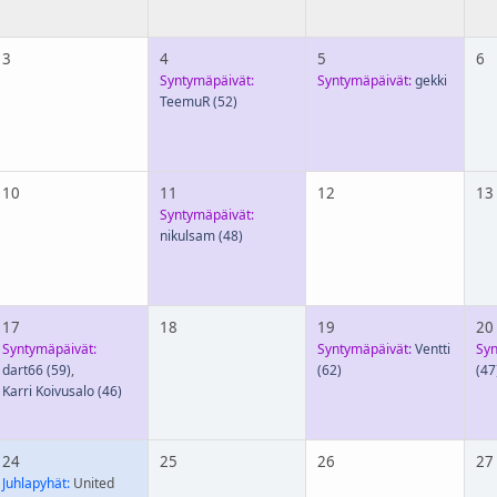
3
4
5
6
Syntymäpäivät:
Syntymäpäivät:
gekki
TeemuR
(52)
10
11
12
13
Syntymäpäivät:
nikulsam
(48)
17
18
19
20
Syntymäpäivät:
Syntymäpäivät:
Ventti
Syn
dart66
(59)
,
(62)
(47
Karri Koivusalo
(46)
24
25
26
27
Juhlapyhät:
United