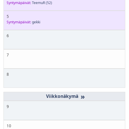
Syntymäpäivät:
TeemuR
(52)
5
Syntymäpäivät:
gekki
6
7
8
»
9
10