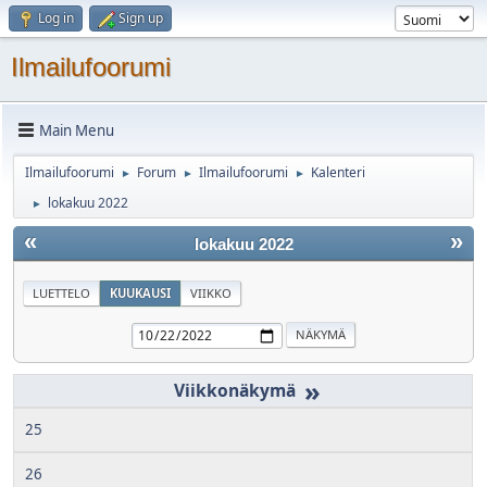
Log in
Sign up
Ilmailufoorumi
Main Menu
Ilmailufoorumi
Forum
Ilmailufoorumi
Kalenteri
►
►
►
lokakuu 2022
►
«
»
lokakuu 2022
LUETTELO
KUUKAUSI
VIIKKO
»
25
26