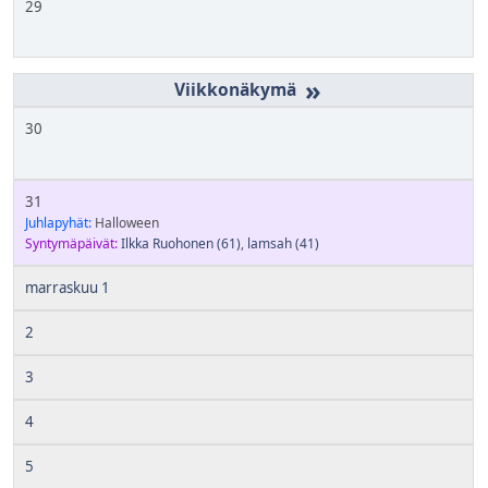
29
»
30
31
Juhlapyhät:
Halloween
Syntymäpäivät:
Ilkka Ruohonen
(61)
,
lamsah
(41)
marraskuu 1
2
3
4
5