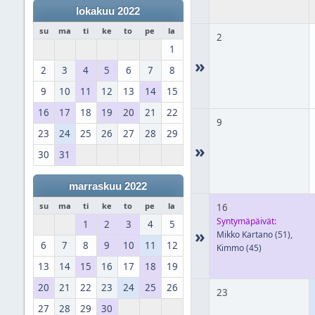
lokakuu 2022
su
ma
ti
ke
to
pe
la
2
1
»
2
3
4
5
6
7
8
9
10
11
12
13
14
15
16
17
18
19
20
21
22
9
23
24
25
26
27
28
29
»
30
31
marraskuu 2022
su
ma
ti
ke
to
pe
la
16
Syntymäpäivät:
1
2
3
4
5
»
Mikko Kartano
(51)
,
6
7
8
9
10
11
12
Kimmo
(45)
13
14
15
16
17
18
19
20
21
22
23
24
25
26
23
27
28
29
30