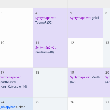
3
4
5
6
Syntymäpäivät:
Syntymäpäivät:
gekki
TeemuR
(52)
10
11
12
13
Syntymäpäivät:
nikulsam
(48)
17
18
19
20
Syntymäpäivät:
Syntymäpäivät:
Ventti
Syn
dart66
(59)
,
(62)
(47
Karri Koivusalo
(46)
24
25
26
27
Juhlapyhät:
United