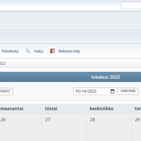
Palveluita
Haku
Rekisteröidy
022
lokakuu 2022
IIKKO
maanantai
tiistai
keskiviikko
tor
26
27
28
29