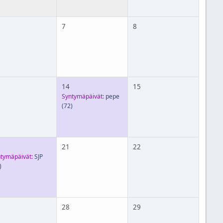
7
8
14
15
Syntymäpäivät:
pepe
(72)
21
22
tymäpäivät:
SJP
)
28
29