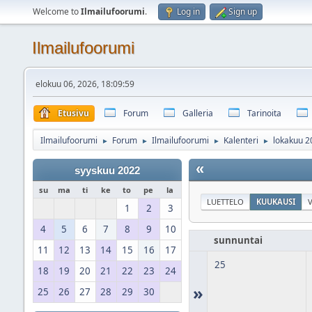
Welcome to
Ilmailufoorumi
.
Log in
Sign up
Ilmailufoorumi
elokuu 06, 2026, 18:09:59
Etusivu
Forum
Galleria
Tarinoita
Ilmailufoorumi
Forum
Ilmailufoorumi
Kalenteri
lokakuu 2
►
►
►
►
«
syyskuu 2022
su
ma
ti
ke
to
pe
la
LUETTELO
KUUKAUSI
V
1
2
3
4
5
6
7
8
9
10
sunnuntai
11
12
13
14
15
16
17
25
18
19
20
21
22
23
24
»
25
26
27
28
29
30