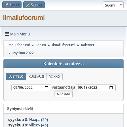
Log in
Sign up
Ilmailufoorumi
Main Menu
Ilmailufoorumi
Forum
Ilmailufoorumi
Kalenteri
►
►
►
syyskuu 2022
►
Kalenterissa tulossa
LUETTELO
KUUKAUSI
VIIKKO
vastaanottaja
Syntymäpäivät
syyskuu 8
:
Haapa (59)
syyskuu 9
:
villeov (45)