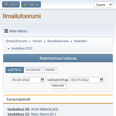
Log in
Sign up
Ilmailufoorumi
Main Menu
Ilmailufoorumi
Forum
Ilmailufoorumi
Kalenteri
►
►
►
toukokuu 2022
►
Kalenterissa tulossa
LUETTELO
KUUKAUSI
VIIKKO
vastaanottaja
Syntymäpäivät
toukokuu 20
:
Antti Mäkelä (43)
toukokuu 22
:
Risto Niemi (81)