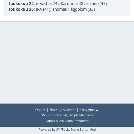
toukokuu 24
:
ervasha (74)
,
Karoliina (48)
,
rainep (47)
toukokuu 26
:
JRA (41)
,
Thomas Häggblom (33)
|
|
Ohjeet
Ehdot ja säännöt
Siirry ylös ▲
,
SMF 2.1.7 © 2026
Simple Machines
Simple Audio Video Embedder
Powered by SMFPacks Menu Editor Mod