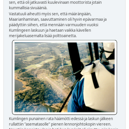
sen, että oli jatkuvasti kuulevinaan moottorista jotain
kummallisia sivuääniä.
Vastatuuli aiheutti myös sen, että määränpään,
Maarianhaminan, saavuttaminen oli hyvin epävarmaa ja
päädyttiin siihen, että mennään varmuuden vuoksi
Kumlingeen laskuun ja haetaan vaikka kävellen
merijakeluasemalta lisää polttoainetta.
Kumlingen punainen rata häämötti edessä ja laskun jälkeen
rullattiin ”asematasolle” pienen lennonjohtokopin viereen.