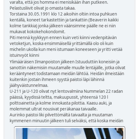
varalta, että jos homma ei menisikään ihan putkeen.
Pelastusliivit olivat jo omasta takaa.
Torstaina 30.05.1991 klo 12 aikoihin oltiin intoa puhkuen
kentällä, koneet tarkastettiin ja tankattiin (Beaverin kaikki
kolme tankkia) jonka jälkeen väänsimme päälle ne ei niin
mukavat kokokehokondomit.
Piti mennä kyykkyyn ennen kuin veti kiinni vedenpitävän
vetoketjun, koska ensimmäisellä yrittämällä olo oli kuin
michelin ukolla kun meni istumaan koneeseen ja yritti vetää
istuinvyöt kiinni
Ylimääräisen Ilmanpoiston jälkeen Istuuduttiin koneisiin ja
sanottiin näkemisiin muutamalle muulle lentäjälle, jotka olivat
kerääntyneet todistamaan meidän lähtöä. Heidän ilmeistään
kuitenkin jostain ihmeen syystä paistoi läpi lähinnä
jäähyväistunnelmaa.
U-211 ja U-120 olivat nyt lentovalmiina Nummelan 22 radan
päässä, kyydissä teltta, makuupussit, yhteensä 120 l
polttoainetta ja kolme innokasta pilottia. Kaasu auki, ja
molemmat ultrat nousivat peräkanaa taivaalle.
Aurinko paistoi liki pilvettömältä taivaalta ja muutaman
kymmenen minuutin jälkeen tuli selväksi, että koska
meidän