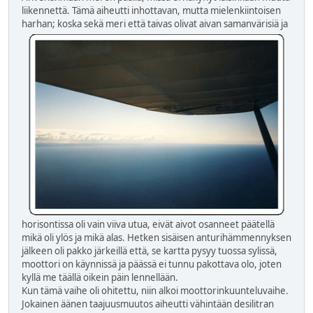
liikennettä. Tämä aiheutti inhottavan, mutta mielenkiintoisen
harhan; koska sekä meri että
taivas olivat aivan samanvärisiä ja
horisontissa oli vain viiva utua, eivät aivot osanneet päätellä
mikä oli ylös ja mikä alas. Hetken sisäisen anturihämmennyksen
jälkeen oli pakko järkeillä että, se kartta pysyy tuossa sylissä,
moottori on käynnissä ja päässä ei tunnu pakottava olo, joten
kyllä me täällä oikein päin lennellään.
Kun tämä vaihe oli ohitettu, niin alkoi moottorinkuunteluvaihe.
Jokainen äänen taajuusmuutos aiheutti vähintään desilitran