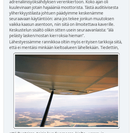
adrenaliinisyöksähdyksen verenkiertoon. Koko ajan oli
kuulevinaan jotain hajaääniä moottorista. Tästä auditiivisesta
yliherkkyystilasta johtuen päädyimme keskenämme
seuraavaan käytäntöön: aina jos tekee jonkun muutoksen
vaikka kaasun asentoon, niin siitä on ilmoitettava kaverille.
Keskustelun sisältö olikin sitten usein seuraavanlaista: ”älä
pelästy lasken/nostan kierroksia hieman”.
Lähestyessämme rannikkoa oltiin myös erityisen tarkkoja siitä,
että ei mentäisi minkään kieltoalueen
lähellekään. Tiedettiin,