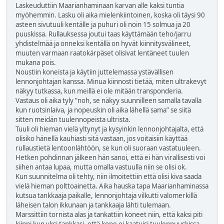
Laskeuduttiin Maarianhaminaan karvan alle kaksi tuntia
myöhemmin. Lasku oli aika mielenkiintoinen, koska oli täysi 90
asteen sivutuuli kentälle ja puhuri oli noin 15 solmua ja 20
puuskissa. Rullauksessa joutui taas käyttämään teho/jarru
yhdistelmää ja onneksi kentällä on hyvät kiinnitysvälineet,
muuten varmaan raatokärpäset olisivat lentäneet tuulen
mukana pois.
Noustiin koneista ja käytiin juttelemassa ystävällisen
lennonjohtajan kanssa. Minua kiinnosti tietää, miten ultrakevyt
näkyy tutkassa, kun meillä ei ole mitään transponderia.
Vastaus oli aika tyly ”noh, se näkyy suunnilleen samalla tavalla
kun ruotsinlaiva, ja nopeuskin oli aika lähellä sama” se siitä
sitten meidän tuulennopeista ultrista.
Tuuli oli hieman vielä yltynyt ja kysyinkin lennonjohtajalta, että
olisiko hänellä kauhiasti sitä vastaan, jos voitaisiin käyttää
rullaustietä lentoonlähtöön, se kun oli suoraan vastatuuleen.
Hetken pohdinnan jälkeen hän sanoi, että ei hän virallisesti voi
siihen antaa lupaa, mutta omalla vastuulla niin se olisi ok.
Kun suunnitelma oli tehty, niin ilmoitettiin että olisi kiva saada
vielä hieman polttoainetta. Aika hauska tapa Maarianhaminassa
kutsua tankkaaja paikalle, lennonjohtaja vilkutti valomerkillä
läheisen talon ikkunaan ja tankkaaja lähti tulemaan.
Marssittiin tornista alas ja tankattiin koneet niin, että kaksi piti