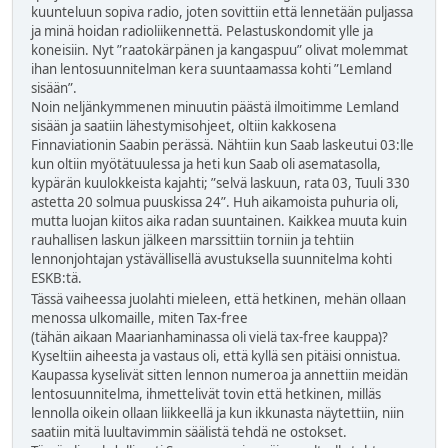
kuunteluun sopiva radio, joten sovittiin että lennetään puljassa
ja minä hoidan radioliikennettä. Pelastuskondomit ylle ja
koneisiin. Nyt ”raatokärpänen ja kangaspuu” olivat molemmat
ihan lentosuunnitelman kera suuntaamassa kohti ”Lemland
sisään”.
Noin neljänkymmenen minuutin päästä ilmoitimme Lemland
sisään ja saatiin lähestymisohjeet, oltiin kakkosena
Finnaviationin Saabin perässä. Nähtiin kun Saab laskeutui 03:lle
kun oltiin myötätuulessa ja heti kun Saab oli asematasolla,
kypärän kuulokkeista kajahti; ”selvä laskuun, rata 03, Tuuli 330
astetta 20 solmua puuskissa 24”. Huh aikamoista puhuria oli,
mutta luojan kiitos aika radan suuntainen. Kaikkea muuta kuin
rauhallisen laskun jälkeen marssittiin torniin ja tehtiin
lennonjohtajan ystävällisellä avustuksella suunnitelma kohti
ESKB:tä.
Tässä vaiheessa juolahti mieleen, että hetkinen, mehän ollaan
menossa ulkomaille, miten Tax-free
(tähän aikaan Maarianhaminassa oli vielä tax-free kauppa)?
Kyseltiin aiheesta ja vastaus oli, että kyllä sen pitäisi onnistua.
Kaupassa kyselivät sitten lennon numeroa ja annettiin meidän
lentosuunnitelma, ihmettelivät tovin että hetkinen, milläs
lennolla oikein ollaan liikkeellä ja kun ikkunasta näytettiin, niin
saatiin mitä luultavimmin säälistä tehdä ne ostokset.