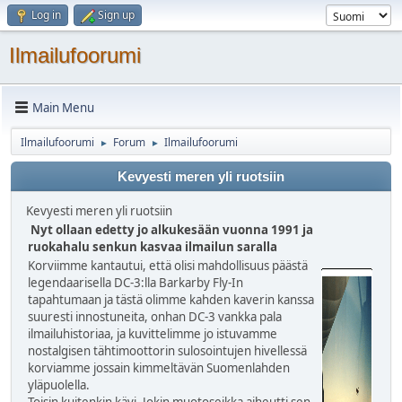
Log in
Sign up
Ilmailufoorumi
Main Menu
Ilmailufoorumi
Forum
Ilmailufoorumi
►
►
Kevyesti meren yli ruotsiin
Kevyesti meren yli ruotsiin
Nyt ollaan edetty jo alkukesään vuonna 1991 ja
ruokahalu senkun kasvaa ilmailun saralla
Korviimme kantautui, että olisi mahdollisuus päästä
legendaarisella DC-3:lla Barkarby Fly-In
tapahtumaan ja tästä olimme kahden kaverin kanssa
suuresti innostuneita, onhan DC-3 vankka pala
ilmailuhistoriaa, ja kuvittelimme jo istuvamme
nostalgisen tähtimoottorin sulosointujen hivellessä
korviamme jossain kimmeltävän Suomenlahden
yläpuolella.