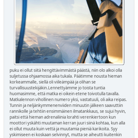
puku ei ollut siitä hengittävimmästä päästä, niin olo alkoi olla
suljetussa ohjaamossa aika tukala. Päätimme nousta hieman
korkeammalle, siellä oli viileämpää ja olihan se
turvallisuustekijäkin.Lennettyämme jo toista tuntia
huomasimme, että matka ei oikein etene toivotulla tavalla.
Matkalennon vihollinen numero yksi, vastatuuli, oli aika reipas.
Tunnin ja neljänkymmenenviiden minuutin jälkeen saavuttiin
rannikolle ja tehtiin ensimmäinen ilmatankkaus, se sujui hyvin,
paitsi että hieman adrenaliinia lorahti verenkiertoon kun
moottori yskähti muutaman kerran juuri siinä kohtaa, kun alla
ei ollut muuta kuin vettä ja muutamia pieniä karikoita. Syy
yskimiseen ei koskaan selvinnyt, mutta se aiheutti kuitenkin