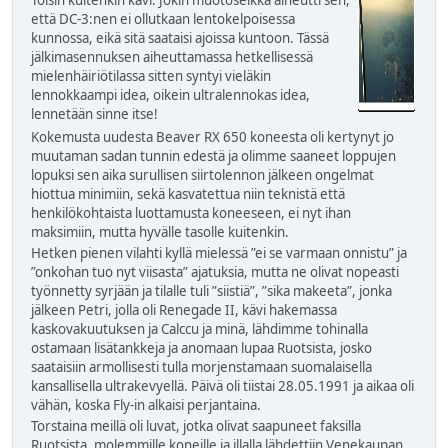
Toisin kuitenkin kävi. Jokin muotoseikka aiheutti sen,
että DC-3:nen ei ollutkaan lentokelpoisessa
kunnossa, eikä sitä saataisi ajoissa kuntoon. Tässä
jälkimasennuksen aiheuttamassa hetkellisessä
mielenhäiriötilassa sitten syntyi vieläkin
lennokkaampi idea, oikein ultralennokas idea,
lennetään sinne itse!
Kokemusta uudesta Beaver RX 650 koneesta oli kertynyt jo
muutaman sadan tunnin edestä ja olimme saaneet loppujen
lopuksi sen aika surullisen siirtolennon jälkeen ongelmat
hiottua minimiin, sekä kasvatettua niin teknistä että
henkilökohtaista luottamusta koneeseen, ei nyt ihan
maksimiin, mutta hyvälle tasolle kuitenkin.
Hetken pienen vilahti kyllä mielessä ”ei se varmaan onnistu” ja
”onkohan tuo nyt viisasta” ajatuksia, mutta ne olivat nopeasti
työnnetty syrjään ja tilalle tuli ”siistiä”, ”sika makeeta”, jonka
jälkeen Petri, jolla oli Renegade II, kävi hakemassa
kaskovakuutuksen ja Calccu ja minä, lähdimme tohinalla
ostamaan lisätankkeja ja anomaan lupaa Ruotsista, josko
saataisiin armollisesti tulla morjenstamaan suomalaisella
kansallisella ultrakevyellä. Päivä oli tiistai 28.05.1991 ja aikaa oli
vähän, koska Fly-in alkaisi perjantaina.
Torstaina meillä oli luvat, jotka olivat saapuneet faksilla
Ruotsista, molemmille koneille ja illalla lähdettiin Venekaupan