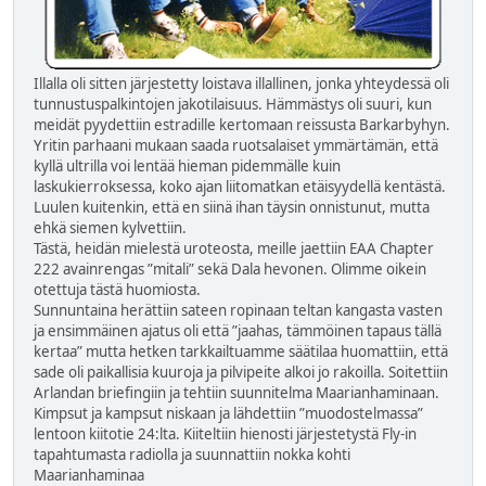
Illalla oli sitten järjestetty loistava illallinen, jonka yhteydessä oli
tunnustuspalkintojen jakotilaisuus. Hämmästys oli suuri, kun
meidät pyydettiin estradille kertomaan reissusta Barkarbyhyn.
Yritin parhaani mukaan saada ruotsalaiset ymmärtämän, että
kyllä ultrilla voi lentää hieman pidemmälle kuin
laskukierroksessa, koko ajan liitomatkan etäisyydellä kentästä.
Luulen kuitenkin, että en siinä ihan täysin onnistunut, mutta
ehkä siemen kylvettiin.
Tästä, heidän mielestä uroteosta, meille jaettiin EAA Chapter
222 avainrengas ”mitali” sekä Dala hevonen. Olimme oikein
otettuja tästä huomiosta.
Sunnuntaina herättiin sateen ropinaan teltan kangasta vasten
ja ensimmäinen ajatus oli että ”jaahas, tämmöinen tapaus tällä
kertaa” mutta hetken tarkkailtuamme säätilaa huomattiin, että
sade oli paikallisia kuuroja ja pilvipeite alkoi jo rakoilla. Soitettiin
Arlandan briefingiin ja tehtiin suunnitelma Maarianhaminaan.
Kimpsut ja kampsut niskaan ja lähdettiin ”muodostelmassa”
lentoon kiitotie 24:lta. Kiiteltiin hienosti järjestetystä Fly-in
tapahtumasta radiolla ja suunnattiin nokka kohti
Maarianhaminaa