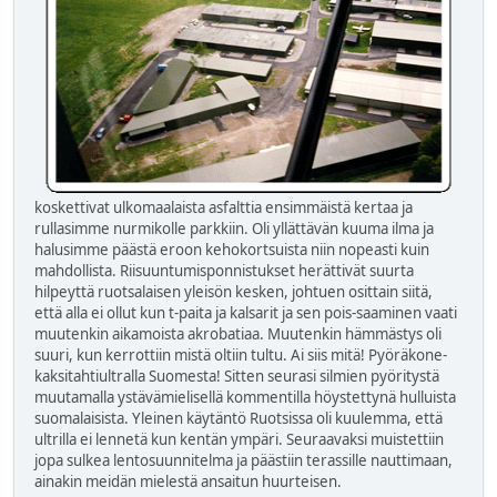
koskettivat ulkomaalaista asfalttia ensimmäistä kertaa ja
rullasimme nurmikolle parkkiin. Oli yllättävän kuuma ilma ja
halusimme päästä eroon kehokortsuista niin nopeasti kuin
mahdollista. Riisuuntumisponnistukset herättivät suurta
hilpeyttä ruotsalaisen yleisön kesken, johtuen osittain siitä,
että alla ei ollut kun t-paita ja kalsarit ja sen pois-saaminen vaati
muutenkin aikamoista akrobatiaa. Muutenkin hämmästys oli
suuri, kun kerrottiin mistä oltiin tultu. Ai siis mitä! Pyöräkone-
kaksitahtiultralla Suomesta! Sitten seurasi silmien pyöritystä
muutamalla ystävämielisellä kommentilla höystettynä hulluista
suomalaisista. Yleinen käytäntö Ruotsissa oli kuulemma, että
ultrilla ei lennetä kun kentän ympäri. Seuraavaksi muistettiin
jopa sulkea lentosuunnitelma ja päästiin terassille nauttimaan,
ainakin meidän mielestä ansaitun huurteisen.