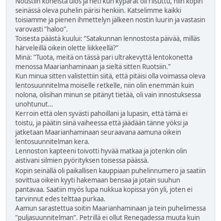
Noustiin koneista ulos ja heti kun kypärät oli riisuttu, niin kopin
seinässä oleva puhelin pärisi henkiin. Katselimme kaikki
toisiamme ja pienen ihmettelyn jälkeen nostin luurin ja vastasin
varovasti ”haloo”.
Toisesta päästä kuului: ”Satakunnan lennostosta päivää, milläs
härveleillä oikein olette liikkeellä?”
Minä: ”Tuota, meitä on tässä pari ultrakevyttä lentokonetta
menossa Maarianhaminaan ja sieltä sitten Ruotsiin.”
Kun minua sitten valistettiin siitä, että pitäisi olla voimassa oleva
lentosuunnitelma moiselle retkelle, niin olin enemmän kuin
nolona, olisihan minun se pitänyt tietää, oli vain innostuksessa
unohtunut…
Kerroin että olen syvästi pahoillani ja lupasin, että tämä ei
toistu, ja päätin siinä vaiheessa että jäädään tänne yöksi ja
jatketaan Maarianhaminaan seuraavana aamuna oikein
lentosuunnitelman kera.
Lennoston kapteeni toivotti hyvää matkaa ja jotenkin olin
aistivani silmien pyörityksen toisessa päässä.
Kopin seinällä oli paikallisen kauppiaan puhelinnumero ja saatiin
sovittua oikein kyyti hakemaan bensaa ja jotain suuhun
pantavaa. Saatiin myös lupa nukkua kopissa yön yli, joten ei
tarvinnut edes telttaa purkaa.
Aamun sarastettua soitin Maarianhaminaan ja tein puhelimessa
”puljasuunnitelman”. Petrillä ei ollut Renegadessa muuta kuin