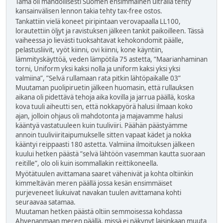
Tämä oli mahdollisesti Suomen ensimmäinen ultralla tehty
kansainvälisen lennon takia tehty tax-free ostos.
Tankattiin vielä koneet piripintaan verovapaalla LL100,
lorautettiin öljyt ja ravistuksen jälkeen tankit paikoilleen. Tässä
vaiheessa jo lievästi tuoksahtavat kehokondomit päälle,
pelastusliivit, vyöt kiinni, ovi kiinni, kone käyntiin,
lämmityskäyttöä, veden lämpötila 75 astetta, ”Maarianhaminan
torni, Uniform yksi kaksi nolla ja uniform kaksi yksi yksi
valmiina”, ”Selvä rullamaan rata pitkin lähtöpaikalle 03”
Muutaman puolipiruetin jälkeen huomasin, että rullauksen
aikana oli pidettävä tehoja aika kovilla ja jarrua päällä, koska
kova tuuli aiheutti sen, että nokkapyörä halusi ilmaan koko
ajan, jolloin ohjaus oli mahdotonta ja majavamme halusi
kääntyä vastatuuleen kuin tuuliviiri. Päähän päästyämme
annoin tuuliviiritaipumukselle sitten vapaat kädet ja nokka
kääntyi reippaasti 180 astetta. Valmiina ilmoituksen jälkeen
kuului hetken päästä ”selvä lähtöön vasemman kautta suoraan
reitille”, olo oli kuin isommallakin reittikoneella.
Myötätuulen avittamana saaret vähenivät ja kohta oltiinkin
kimmeltävän meren päällä jossa kesän ensimmäiset
purjeveneet liukuivat navakan tuulen avittamana kohti
seuraavaa satamaa.
Muutaman hetken päästä oltiin semmoisessa kohdassa
Ahvenanmaan meren päällä, missä ei näkynyt laisinkaan muuta