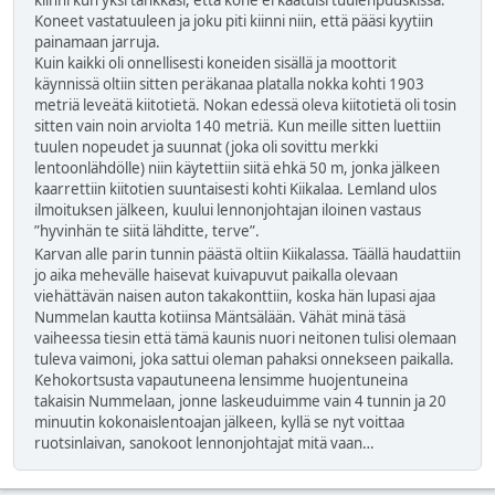
kiinni kun yksi tankkasi, että kone ei kaatuisi tuulenpuuskissa.
Koneet vastatuuleen ja joku piti kiinni niin, että pääsi kyytiin
painamaan jarruja.
Kuin kaikki oli onnellisesti koneiden sisällä ja moottorit
käynnissä oltiin sitten peräkanaa platalla nokka kohti 1903
metriä leveätä kiitotietä. Nokan edessä oleva kiitotietä oli tosin
sitten vain noin arviolta 140 metriä. Kun meille sitten luettiin
tuulen nopeudet ja suunnat (joka oli sovittu merkki
lentoonlähdölle) niin käytettiin siitä ehkä 50 m, jonka jälkeen
kaarrettiin kiitotien suuntaisesti kohti Kiikalaa. Lemland ulos
ilmoituksen jälkeen, kuului lennonjohtajan iloinen vastaus
”hyvinhän te siitä lähditte, terve”.
Karvan alle parin tunnin päästä oltiin Kiikalassa. Täällä haudattiin
jo aika mehevälle haisevat kuivapuvut paikalla olevaan
viehättävän naisen auton takakonttiin, koska hän lupasi ajaa
Nummelan kautta kotiinsa Mäntsälään. Vähät minä täsä
vaiheessa tiesin että tämä kaunis nuori neitonen tulisi olemaan
tuleva vaimoni, joka sattui oleman pahaksi onnekseen paikalla.
Kehokortsusta vapautuneena lensimme huojentuneina
takaisin Nummelaan, jonne laskeuduimme vain 4 tunnin ja 20
minuutin kokonaislentoajan jälkeen, kyllä se nyt voittaa
ruotsinlaivan, sanokoot lennonjohtajat mitä vaan…