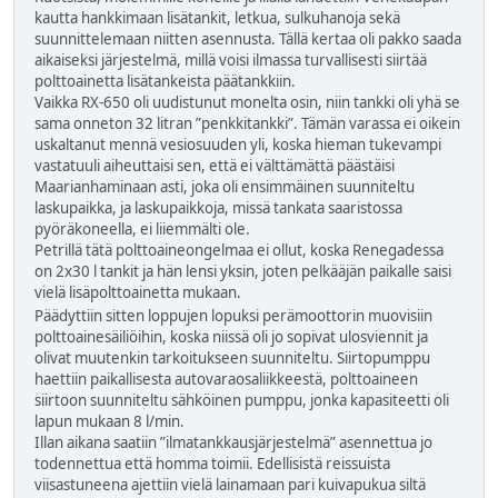
kautta hankkimaan lisätankit, letkua, sulkuhanoja sekä
suunnittelemaan niitten asennusta. Tällä kertaa oli pakko saada
aikaiseksi järjestelmä, millä voisi ilmassa turvallisesti siirtää
polttoainetta lisätankeista päätankkiin.
Vaikka RX-650 oli uudistunut monelta osin, niin tankki oli yhä se
sama onneton 32 litran ”penkkitankki”. Tämän varassa ei oikein
uskaltanut mennä vesiosuuden yli, koska hieman tukevampi
vastatuuli aiheuttaisi sen, että ei välttämättä päästäisi
Maarianhaminaan asti, joka oli ensimmäinen suunniteltu
laskupaikka, ja laskupaikkoja, missä tankata saaristossa
pyöräkoneella, ei liiemmälti ole.
Petrillä tätä polttoaineongelmaa ei ollut, koska Renegadessa
on 2x30 l tankit ja hän lensi yksin, joten pelkääjän paikalle saisi
vielä lisäpolttoainetta mukaan.
Päädyttiin sitten loppujen lopuksi perämoottorin muovisiin
polttoainesäiliöihin, koska niissä oli jo sopivat ulosviennit ja
olivat muutenkin tarkoitukseen suunniteltu. Siirtopumppu
haettiin paikallisesta autovaraosaliikkeestä, polttoaineen
siirtoon suunniteltu sähköinen pumppu, jonka kapasiteetti oli
lapun mukaan 8 l/min.
Illan aikana saatiin ”ilmatankkausjärjestelmä” asennettua jo
todennettua että homma toimii. Edellisistä reissuista
viisastuneena ajettiin vielä lainamaan pari kuivapukua siltä