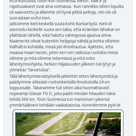
että Ruotsissa, toisin kun Suomessa, kielto-, vaara- ja
rajoitusalueet ovat aina voimassa. Kun rannikko sitten lopulta
oli saavutettu ja allamme oli hyviä pitkiä peltoja, niin olo oli
suorastaan euforinen.
Jatkoimme kieli keskellä suuta kohti Barkarbytä. Kieli oli
asemoitu keskelle suuta sen takia, että Arlandan lähialue on
yllättävän lähellä, eikä haluttu vahingossa ajautua sinne.
Maamerkit olivat kuitenkin helppoja nähdä ja kohta oltiinkin
Kallhäll:in kohdalla, missä piti ilmoittautua. Ajattelin, että
maassa maan tavoin, joten kerroin radiossa ruotsiksi missä
olimme ja mitä olimme tekemässä ja että onko
lähestymisohjeita, hetken hiljaisuuden jälkeen tuli lyhyt ja
ytimekäs ”tärvetuloa”.
Tällä lähestymisevästyksellä jatkettiin sitten lähestymistä ja
päädyimme sitkeästi ruotsinkielisillä ilmoituksilla 24:en
loppuosalle. Takanamme tuli sitten aika huomattavasti
nopeampi Glasair FG II, joka päätti meidän hitauden takia
tehdä 360:en. Tosin Suomessa tuo manööveri yleensä
ymmärtääkseni tehdään vaakatasossa.
Koneidemme pyörät