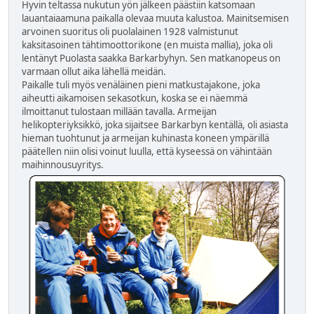
Hyvin teltassa nukutun yön jälkeen päästiin katsomaan
lauantaiaamuna paikalla olevaa muuta kalustoa. Mainitsemisen
arvoinen suoritus oli puolalainen 1928 valmistunut
kaksitasoinen tähtimoottorikone (en muista mallia), joka oli
lentänyt Puolasta saakka Barkarbyhyn. Sen matkanopeus on
varmaan ollut aika lähellä meidän.
Paikalle tuli myös venäläinen pieni matkustajakone, joka
aiheutti aikamoisen sekasotkun, koska se ei näemmä
ilmoittanut tulostaan millään tavalla. Armeijan
helikopteriyksikkö, joka sijaitsee Barkarbyn kentällä, oli asiasta
hieman tuohtunut ja armeijan kuhinasta koneen ympärillä
päätellen niin olisi voinut luulla, että kyseessä on vähintään
maihinnousuyritys.