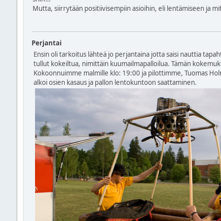
Mutta, siirrytään positiivisempiin asioihin, eli lentämiseen ja mi
Perjantai
Ensin oli tarkoitus lähteä jo perjantaina jotta saisi nauttia tap
tullut kokeiltua, nimittäin kuumailmapalloilua. Tämän kokemukse
Kokoonnuimme malmille klo: 19:00 ja pilottimme, Tuomas Holm, 
alkoi osien kasaus ja pallon lentokuntoon saattaminen.