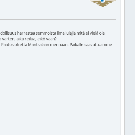
hdollisuus harrastaa semmoista ilmailulajia mitä ei vielä ole
 varten, aika reilua, eikö vaan?
le. Päätös oli että Mäntsälään mennään. Paikalle saavuttuamme