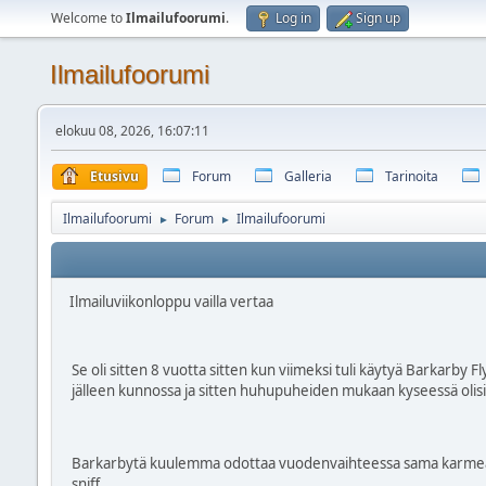
Welcome to
Ilmailufoorumi
.
Log in
Sign up
Ilmailufoorumi
elokuu 08, 2026, 16:07:11
Etusivu
Forum
Galleria
Tarinoita
Ilmailufoorumi
Forum
Ilmailufoorumi
►
►
Ilmailuviikonloppu vailla vertaa
Se oli sitten 8 vuotta sitten kun viimeksi tuli käytyä Barkarby 
jälleen kunnossa ja sitten huhupuheiden mukaan kyseessä olisi eh
Barkarbytä kuulemma odottaa vuodenvaihteessa sama karmea koht
sniff…