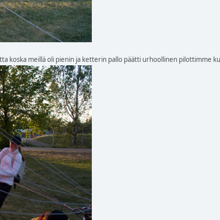
a koska meillä oli pienin ja ketterin pallo päätti urhoollinen pilottimme 