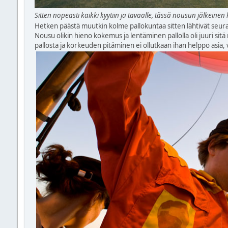
Sitten nopeasti kaikki kyytiin ja tavaalle, tässä nousun jälkeine
Hetken päästä muutkin kolme pallokuntaa sitten lähtivät seura
Nousu olikin hieno kokemus ja lentäminen pallolla oli juuri sitä m
pallosta ja korkeuden pitäminen ei ollutkaan ihan helppo asia, 