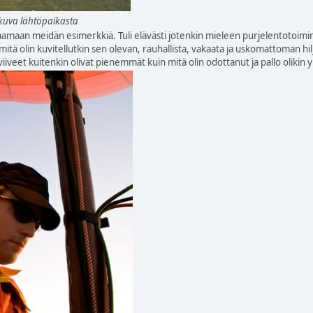
n kuva lähtöpaikasta
amaan meidän esimerkkiä. Tuli elävästi jotenkin mieleen purjelentotoimint
itä olin kuvitellutkin sen olevan, rauhallista, vakaata ja uskomattoman hiljais
viiveet kuitenkin olivat pienemmät kuin mitä olin odottanut ja pallo olikin