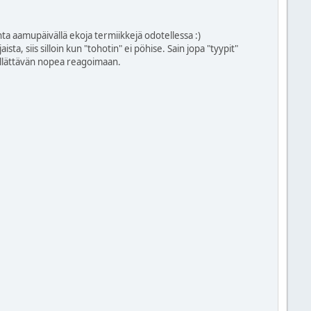
a aamupäivällä ekoja termiikkejä odotellessa :)
ta, siis silloin kun "tohotin" ei pöhise. Sain jopa "tyypit"
 yllättävän nopea reagoimaan.