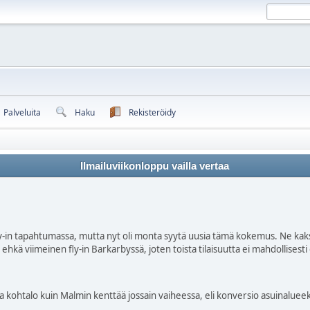
Palveluita
Haku
Rekisteröidy
Ilmailuviikonloppu vailla vertaa
Fly-in tapahtumassa, mutta nyt oli monta syytä uusia tämä kokemus. Ne kaksi
kä viimeinen fly-in Barkarbyssä, joten toista tilaisuutta ei mahdollisesti 
alo kuin Malmin kenttää jossain vaiheessa, eli konversio asuinalueeksi. 