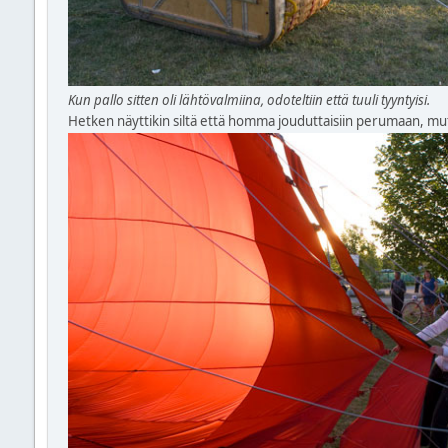
Kun pallo sitten oli lähtövalmiina, odoteltiin että tuuli tyyntyisi.
Hetken näyttikin siltä että homma jouduttaisiin perumaan, mutt