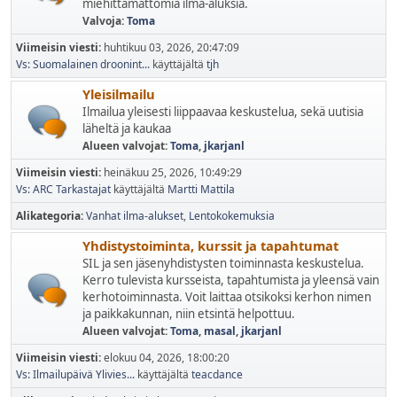
miehittämättömiä ilma-aluksia.
Valvoja:
Toma
Viimeisin viesti:
huhtikuu 03, 2026, 20:47:09
Vs: Suomalainen droonint...
käyttäjältä
tjh
Yleisilmailu
Ilmailua yleisesti liippaavaa keskustelua, sekä uutisia
läheltä ja kaukaa
Alueen valvojat:
Toma
,
jkarjanl
Viimeisin viesti:
heinäkuu 25, 2026, 10:49:29
Vs: ARC Tarkastajat
käyttäjältä
Martti Mattila
Alikategoria
Vanhat ilma-alukset
Lentokokemuksia
Yhdistystoiminta, kurssit ja tapahtumat
SIL ja sen jäsenyhdistysten toiminnasta keskustelua.
Kerro tulevista kursseista, tapahtumista ja yleensä vain
kerhotoiminnasta. Voit laittaa otsikoksi kerhon nimen
ja paikkakunnan, niin etsintä helpottuu.
Alueen valvojat:
Toma
,
masal
,
jkarjanl
Viimeisin viesti:
elokuu 04, 2026, 18:00:20
Vs: Ilmailupäivä Ylivies...
käyttäjältä
teacdance