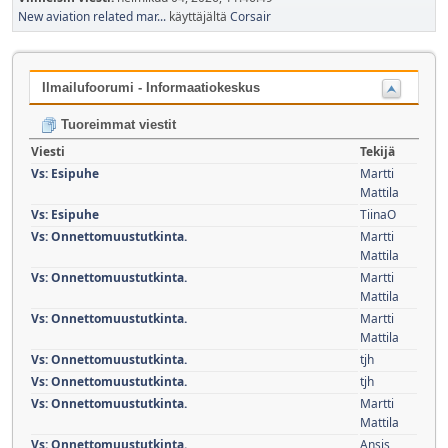
New aviation related mar...
käyttäjältä
Corsair
Ilmailufoorumi - Informaatiokeskus
Tuoreimmat viestit
Viesti
Tekijä
Vs: Esipuhe
Martti
Mattila
Vs: Esipuhe
TiinaO
Vs: Onnettomuustutkinta.
Martti
Mattila
Vs: Onnettomuustutkinta.
Martti
Mattila
Vs: Onnettomuustutkinta.
Martti
Mattila
Vs: Onnettomuustutkinta.
tjh
Vs: Onnettomuustutkinta.
tjh
Vs: Onnettomuustutkinta.
Martti
Mattila
Vs: Onnettomuustutkinta.
Ansis