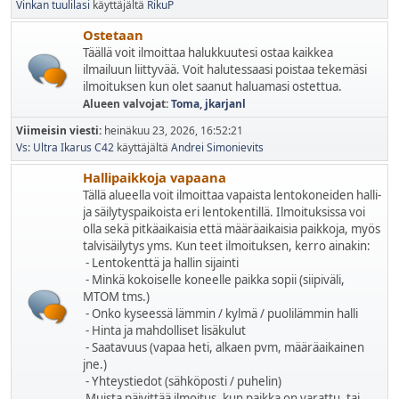
Vinkan tuulilasi
käyttäjältä
RikuP
Ostetaan
Täällä voit ilmoittaa halukkuutesi ostaa kaikkea
ilmailuun liittyvää. Voit halutessaasi poistaa tekemäsi
ilmoituksen kun olet saanut haluamasi ostettua.
Alueen valvojat:
Toma
,
jkarjanl
Viimeisin viesti:
heinäkuu 23, 2026, 16:52:21
Vs: Ultra Ikarus C42
käyttäjältä
Andrei Simonievits
Hallipaikkoja vapaana
Tällä alueella voit ilmoittaa vapaista lentokoneiden halli-
ja säilytyspaikoista eri lentokentillä. Ilmoituksissa voi
olla sekä pitkäaikaisia että määräaikaisia paikkoja, myös
talvisäilytys yms. Kun teet ilmoituksen, kerro ainakin:
- Lentokenttä ja hallin sijainti
- Minkä kokoiselle koneelle paikka sopii (siipiväli,
MTOM tms.)
- Onko kyseessä lämmin / kylmä / puolilämmin halli
- Hinta ja mahdolliset lisäkulut
- Saatavuus (vapaa heti, alkaen pvm, määräaikainen
jne.)
- Yhteystiedot (sähköposti / puhelin)
Muista päivittää ilmoitus, kun paikka on varattu, tai