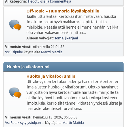
Alikategoria
Tiedotuksia ja kommentteja
Off-Topic – Huumoria löysäpipoisille
Täällä juttu lentää. Kertokaa ihan mistä vaan, hauska
ilmailutarina tai hyvä makkararesepti tai tiukka
mielipide. Pääasia että herne ei mene nenään, vaikka
olisi vähän vakavampaakin juttua...
Alueen valvojat:
Toma
,
jkarjanl
Viimeisin viesti:
eilen
kello 21:04:52
Vs: Esipuhe
käyttäjältä
Martti Mattila
Huolto ja vikafoorumi
Huolto ja vikafoorumiin
Ultrakevyiden lentokoneiden ja harrasterakenteisten
ilma-alusten huolto- ja vikafoorumi. Oletko havainnut
vian josta on hyvä kertoa muille harrasteilmailijoille tai
oletko löytänyt huoltovaatimuksia tai vikoja koskevia
ilmoituksia, kerro siitä tänne. Pidetään yhdessä ultrat ja
harrasterakenteiset turvallisina.
Viimeisin viesti:
heinäkuu 13, 2026, 06:00:58
Vs: Rotax sytytystulpan ...
käyttäjältä
Martti Mattila